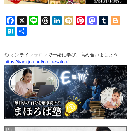
Facebook
X
Line
Threads
LinkedIn
Mixi
Pinterest
Mastod
Tumb
Bl
Hatena
共
有
◎ オンラインサロンで一緒に学び、高め合いましょう！
https://kamijou.net/onlinesalon/