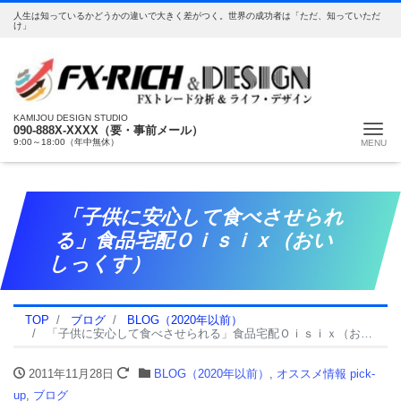
人生は知っているかどうかの違いで大きく差がつく。世界の成功者は「ただ、知っていただ
け」
KAMIJOU DESIGN STUDIO
Me
090-888X-XXXX（要・事前メール）
9:00～18:00（年中無休）
「子供に安心して食べさせられ
る」食品宅配Ｏｉｓｉｘ（おい
しっくす）
TOP
ブログ
BLOG（2020年以前）
「子供に安心して食べさせられる」食品宅配Ｏｉｓｉｘ（おいしっくす）
2011年11月28日
BLOG（2020年以前）
,
オススメ情報 pick-
up
,
ブログ