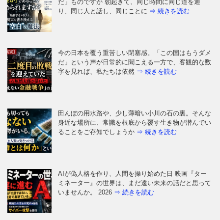
だ」ものですか 朝起きて、同じ時間に同じ道を通
り、同じ人と話し、同じことに
⇒ 続きを読む
今の日本を覆う重苦しい閉塞感。「この国はもうダメ
だ」という声が日常的に聞こえる一方で、客観的な数
字を見れば、私たちは依然
⇒ 続きを読む
田んぼの用水路や、少し薄暗い小川の石の裏。そんな
身近な場所に、常識を根底から覆す生き物が潜んでい
ることをご存知でしょうか
⇒ 続きを読む
AIが偽人格を作り、人間を操り始めた日 映画『ター
ミネーター』の世界は、まだ遠い未来の話だと思って
いませんか。 2026
⇒ 続きを読む