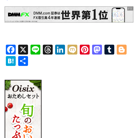
Facebook
X
Line
Threads
LinkedIn
Mixi
Pinterest
Mastod
Tumb
Bl
Hatena
共
有