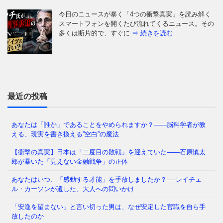
今日のニュースが暴く「4つの衝撃真実」を読み解く
スマートフォンを開くたび流れてくるニュース。その
多くは断片的で、すぐに
⇒ 続きを読む
なぜ日本人は「牙」を抜かれたのか——GHQが仕掛け
た50年解けない心理の檻 経済は豊かなはずなのに、
どこか自信が持てない
⇒ 続きを読む
最近の投稿
あなたは「誰か」であることをやめられますか？——脳科学者が教
える、現実を書き換える”空白”の魔法
あなたの職場、実は「腐りかけ」かもしれません 冷
蔵庫の中で、腐った野菜が隣の新鮮な野菜まで傷ませ
【衝撃の真実】日本は「二度目の敗戦」を迎えていた――石原慎太
てしまう——そんな経験、
⇒ 続きを読む
郎が暴いた「見えない金融戦争」の正体
あなたはいつ、「感動する才能」を手放しましたか？──レイチェ
ル・カーソンが遺した、大人への問いかけ
「メンタルが強い人」と「弱い人」を分けているの
「安逸を望まない」と言い切った男は、なぜ安定した官職を自ら手
は、いったい何だと思いますか？ 生まれ持った性格
放したのか
でしょうか。それとも、経験
⇒ 続きを読む