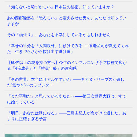
「知らないと恥ずかしい」日本語の秘密、知っていますか？
あの西郷隆盛を「恐ろしい」と震えさせた男を、あなたは知ってい
かつて日本では、夜道を女性が一人で歩き、小学生が
ますか
塾帰りに一人で電車に乗る光景が、世界から羨まれる
「当たり前」でした。鍵を
⇒ 続きを読む
その「頑張り」、あなたを不幸にしているかもしれません
「幸せの半分を『人間以外』に預けてみる ― 養老孟司が教えてくれ
た、生きづらさから抜け出す逃げ道」
【60代以上の親を持つ方へ】今年のインフルエンザ予防接種で広が
る「4倍成分」と「推奨年齢」の違和感
「その世界、本当にリアルですか?」——キアヌ・リーブスが遺し
た“気づき”へのラブレター
「まだ平和だ」と思っているあなたへ——第三次世界大戦は、すで
に始まっている
「明日、あなたは豚になる」——三島由紀夫が命がけで遺した、あ
まりに正確すぎる予言