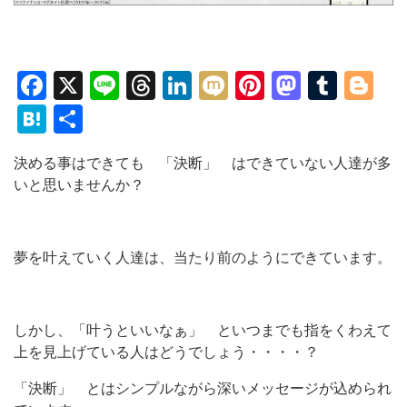
Facebook
X
Line
Threads
LinkedIn
Mixi
Pinterest
Mastod
Tumb
Bl
Hatena
共
有
決める事はできても 「決断」 はできていない人達が多
いと思いませんか？
夢を叶えていく人達は、当たり前のようにできています。
しかし、「叶うといいなぁ」 といつまでも指をくわえて
上を見上げている人はどうでしょう・・・・？
「決断」 とはシンプルながら深いメッセージが込められ