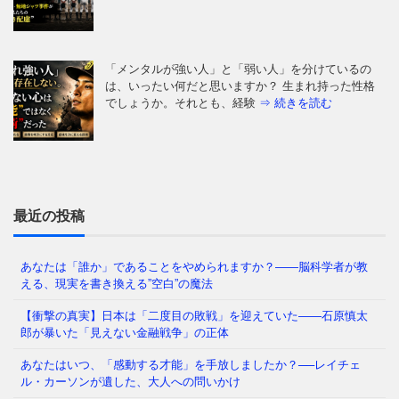
かつて日本では、夜道を女性が一人で歩き、小学生が
塾帰りに一人で電車に乗る光景が、世界から羨まれる
「当たり前」でした。鍵を
⇒ 続きを読む
はじめに：あなたの毎日は、本当に「あなたが選ん
だ」ものですか 朝起きて、同じ時間に同じ道を通
り、同じ人と話し、同じことに
⇒ 続きを読む
最近の投稿
あなたは「誰か」であることをやめられますか？——脳科学者が教
える、現実を書き換える”空白”の魔法
今の日本を覆う重苦しい閉塞感。「この国はもうダメ
だ」という声が日常的に聞こえる一方で、客観的な数
【衝撃の真実】日本は「二度目の敗戦」を迎えていた――石原慎太
字を見れば、私たちは依然
⇒ 続きを読む
郎が暴いた「見えない金融戦争」の正体
あなたはいつ、「感動する才能」を手放しましたか？──レイチェ
ル・カーソンが遺した、大人への問いかけ
福岡県議会で今、ある問題が静かに、しかし確実に広