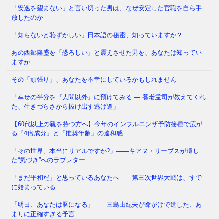
「安逸を望まない」と言い切った男は、なぜ安定した官職を自ら手
がっています。 議員たちの「海外視察」——その名
放したのか
目のもと、3年間で3億6
⇒ 続きを読む
「知らないと恥ずかしい」日本語の秘密、知っていますか？
あの西郷隆盛を「恐ろしい」と震えさせた男を、あなたは知ってい
その「痛み」は、我慢するしかないのでしょうか も
ますか
し今夜、大きな地震が起きて、あなたが着の身着のま
ま避難所に駆け込んだとし
⇒ 続きを読む
その「頑張り」、あなたを不幸にしているかもしれません
「幸せの半分を『人間以外』に預けてみる ― 養老孟司が教えてくれ
た、生きづらさから抜け出す逃げ道」
【60代以上の親を持つ方へ】今年のインフルエンザ予防接種で広が
る「4倍成分」と「推奨年齢」の違和感
「その世界、本当にリアルですか?」——キアヌ・リーブスが遺し
た“気づき”へのラブレター
「まだ平和だ」と思っているあなたへ——第三次世界大戦は、すで
に始まっている
「明日、あなたは豚になる」——三島由紀夫が命がけで遺した、あ
まりに正確すぎる予言