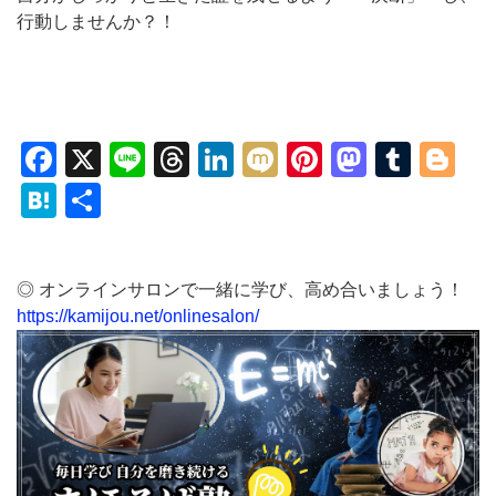
行動しませんか？！
Facebook
X
Line
Threads
LinkedIn
Mixi
Pinterest
Mastod
Tumb
Bl
Hatena
共
有
◎ オンラインサロンで一緒に学び、高め合いましょう！
https://kamijou.net/onlinesalon/