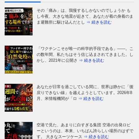
「ワクチンこそが唯一の科学的手段である」——。こ
の数年間、私たちはそう信じ込まされてきました。し
かし、2021年に公開さ
⇒ 続きを読む
あなたが日常を過ごしている間に、世界は静かに「後
戻りできない線」を越えようとしています。2026年8
月、米情報機関が「ロ
⇒ 続きを読む
空港で見た、あまりに白すぎる集団 空港の出発ロビ
ーというのは、本来、いちばん誇らしい場所のはずで
す。 大きなスーツケース
⇒ 続きを読む
「メンタルが強い人」と「弱い人」を分けているの
は、いったい何だと思いますか？ 生まれ持った性格
でしょうか。それとも、経験
⇒ 続きを読む