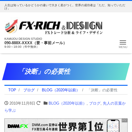
人生は知っているかどうかの違いで大きく差がつく。世界の成功者は「ただ、知っていただ
け」
KAMIJOU DESIGN STUDIO
Me
090-888X-XXXX（要・事前メール）
9:00～18:00（年中無休）
「決断」の必要性
TOP
ブログ
BLOG（2020年以前）
「決断」の必要性
2010年11月8日
BLOG（2020年以前）
,
ブログ
,
先人の言葉か
ら学ぶ