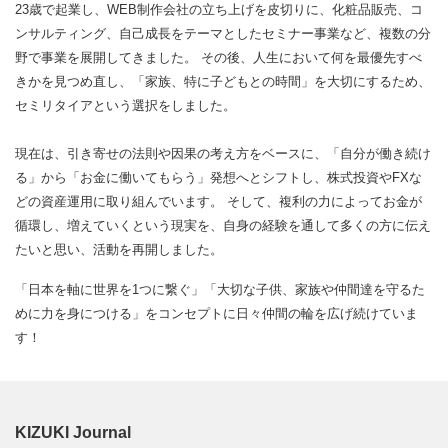
23歳で起業し、WEB制作会社の立ち上げを皮切りに、化粧品販売、コ
ンサルティング、自己成長をテーマとしたセミナー事業など、複数の分
野で事業を展開してきました。 その後、人生において何を最優先すべ
きかを見つめ直し、「家族、特に子どもとの時間」を大切にするため、
セミリタイアという選択をしました。
現在は、引き寄せの法則や因果の考え方をベースに、「自分が働き続け
る」から「お金に働いてもらう」発想へとシフトし、株式投資やFXな
どの資産運用に取り組んでいます。 そして、複利の力によってお金が
循環し、増えていくという現実を、自身の経験を通して多くの方に伝え
たいと思い、活動を再開しました。
「日本を軸に世界を1つに繋ぐ」「大切な子供、家族や仲間達を守るた
めに力を身につける」をコンセプトに日々仲間の輪を広げ続けていま
す！
KIZUKI Journal