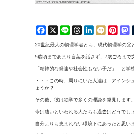
Facebook
X
Line
Threads
LinkedIn
Mixi
Pin
20世紀最大の物理学者とも、現代物理学の父
5歳頃まであまり言葉を話さず、7歳ごろまで
「精神的な発達や社会性もない子だ」 と学
・・・この時、周りにいた人達は アインシ
ょうか？
その後、彼は独学で多くの理論を発見します
今は凄いといわれる人たちも過去はどうでし
自分よりも恵まれない環境下にあったと思い