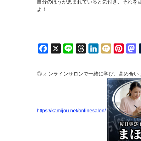
自分のほうが恵まれていると気付き、それを
よ！
Facebook
X
Line
Threads
LinkedIn
Mixi
Pin
◎ オンラインサロンで一緒に学び、高め合い
https://kamijou.net/onlinesalon/