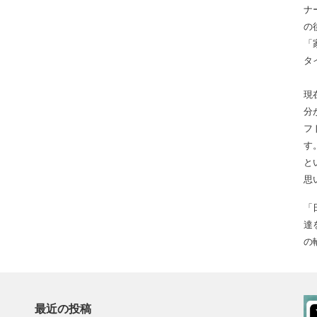
ナ
の
「
タ
現
分
フ
す
と
思
「
達
の
最近の投稿