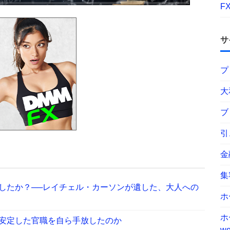
F
サ
プ
大
ブ
引
金
集
したか？──レイチェル・カーソンが遺した、大人への
ホ
ホ
安定した官職を自ら手放したのか
wo