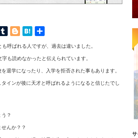
terest
Mastodon
Tumblr
Blogger
Hatena
共
有
とも呼ばれる人ですが、過去は違いました。
文字も読めなかったと伝えられています。
校を退学になったり、入学を拒否された事もあります。
ュタインが後に天才と呼ばれるようになると信じたでし
。
ょう？
ませんか？？
サ