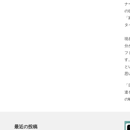
ナ
の
「
タ
現
分
フ
す
と
思
「
達
の
最近の投稿