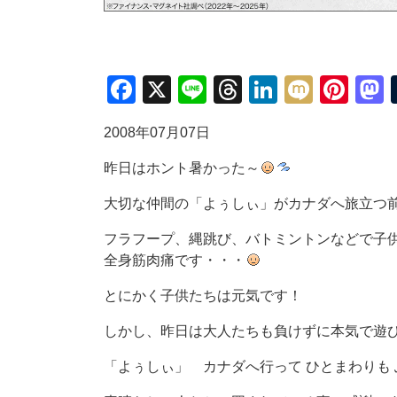
Facebook
X
Line
Threads
LinkedIn
Mixi
Pin
2008年07月07日
昨日はホント暑かった～
大切な仲間の「よぅしぃ」がカナダへ旅立つ
フラフープ、縄跳び、バトミントンなどで子
全身筋肉痛です・・・
とにかく子供たちは元気です！
しかし、昨日は大人たちも負けずに本気で遊
「よぅしぃ」 カナダへ行って ひとまわりも