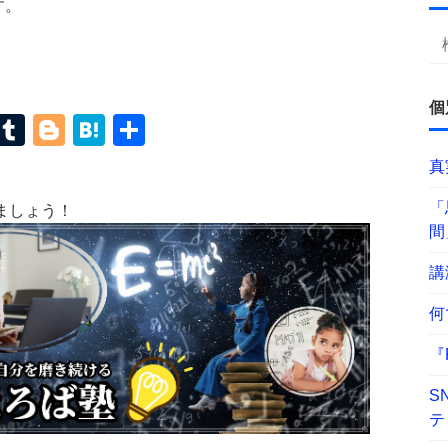
す。
個
terest
Mastodon
Tumblr
Blogger
Hatena
共
有
真
「
ましょう！
間
講
何
『
S
テ