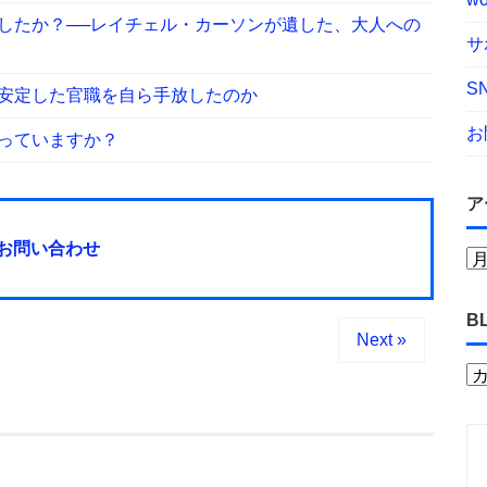
したか？──レイチェル・カーソンが遺した、大人への
サ
S
安定した官職を自ら手放したのか
お
っていますか？
ア
お問い合わせ
B
Next »