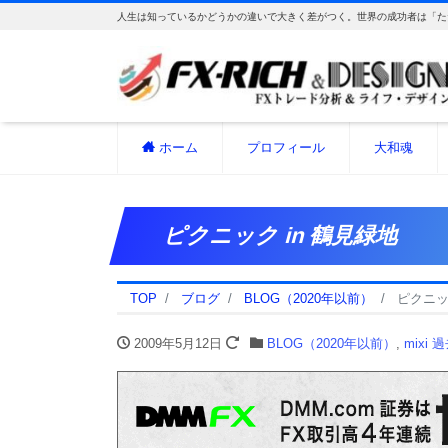
人生は知っているかどうかの違いで大きく差がつく。世界の成功者は「た
ホーム
プロフィール
大和魂
ピクニック in 鶴見緑地
TOP
ブログ
BLOG（2020年以前）
ピクニッ
2009年5月12日
BLOG（2020年以前）
,
mixi 