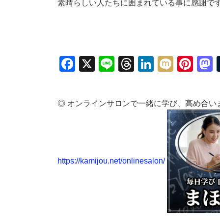
素晴らしい人たちに囲まれている事に感謝で
Facebook
X
Line
Threads
LinkedIn
Mixi
Pin
◎ オンラインサロンで一緒に学び、高め合い
https://kamijou.net/onlinesalon/