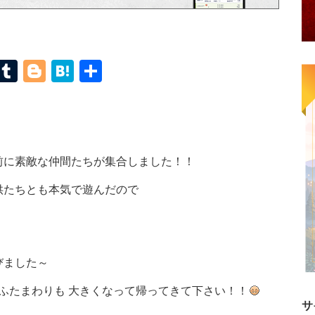
terest
Mastodon
Tumblr
Blogger
Hatena
共
有
前に素敵な仲間たちが集合しました！！
供たちとも本気で遊んだので
びました～
 ふたまわりも 大きくなって帰ってきて下さい！！
サ