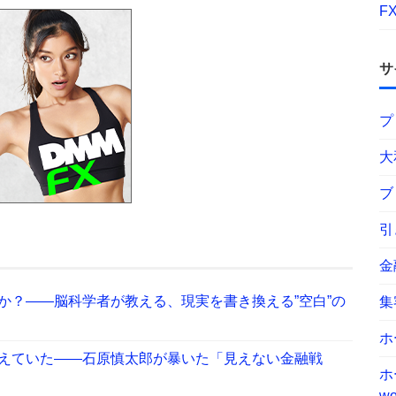
F
サ
プ
大
ブ
引
金
か？——脳科学者が教える、現実を書き換える”空白”の
集
ホ
えていた――石原慎太郎が暴いた「見えない金融戦
ホ
wo