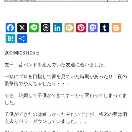
Facebook
X
Line
Threads
LinkedIn
Mixi
Pinterest
Mastod
Tumb
Bl
Hatena
共
有
2006年03月05日
先日、昔バンドを組んでいた友達に会いました。
一緒にプロを目指して夢を見ていた時期があったり、夜の
繁華街でやんちゃしたり・・・
でも、結婚して子供ができてすっかり変わってしまってま
した。
子供ができたのは嬉しかったみたいですが、将来の夢は消
え去りパワーダウンしていました。。。