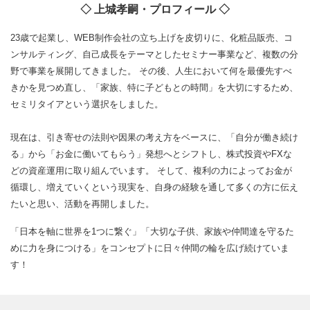
◇ 上城孝嗣・プロフィール ◇
23歳で起業し、WEB制作会社の立ち上げを皮切りに、化粧品販売、コ
ンサルティング、自己成長をテーマとしたセミナー事業など、複数の分
野で事業を展開してきました。 その後、人生において何を最優先すべ
きかを見つめ直し、「家族、特に子どもとの時間」を大切にするため、
セミリタイアという選択をしました。
現在は、引き寄せの法則や因果の考え方をベースに、「自分が働き続け
る」から「お金に働いてもらう」発想へとシフトし、株式投資やFXな
どの資産運用に取り組んでいます。 そして、複利の力によってお金が
循環し、増えていくという現実を、自身の経験を通して多くの方に伝え
たいと思い、活動を再開しました。
「日本を軸に世界を1つに繋ぐ」「大切な子供、家族や仲間達を守るた
めに力を身につける」をコンセプトに日々仲間の輪を広げ続けていま
す！