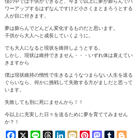
僕の中では子供ができると、今まで以上に夢が膨らんでパ
ワーアップするはずなんですけど小さくまとまろうとする
人が目に付きます。
夢は膨らんでどんどん変化するものだと思います。
子供から大人へと成長していくように。
でも大人になると現状を維持しようとする。
しかし、現状は維持できません・・・いずれ体は衰えてい
きますから
僕は現状維持の惰性で生きるようなつまらない人生を送る
ぐらいなら、何かに挑戦して失敗する方がましだと思って
います。
失敗しても別に死にませんから！！
今以上に充実した日々を送るために夢を育ててみません
か？！
Facebook
X
Line
Threads
LinkedIn
Mixi
Pinterest
Mastod
Tumb
Bl