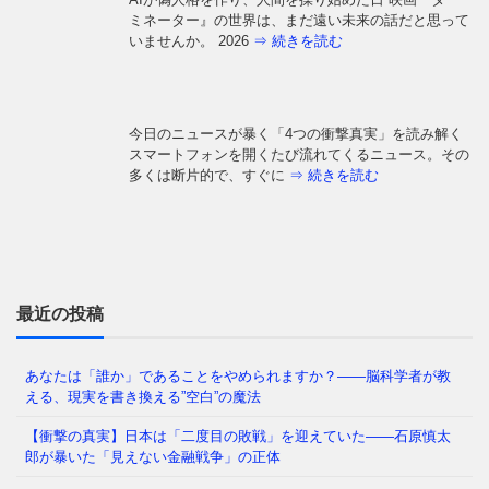
ミネーター』の世界は、まだ遠い未来の話だと思って
いませんか。 2026
⇒ 続きを読む
今日のニュースが暴く「4つの衝撃真実」を読み解く
スマートフォンを開くたび流れてくるニュース。その
多くは断片的で、すぐに
⇒ 続きを読む
なぜ日本人は「牙」を抜かれたのか——GHQが仕掛け
た50年解けない心理の檻 経済は豊かなはずなのに、
どこか自信が持てない
⇒ 続きを読む
最近の投稿
あなたは「誰か」であることをやめられますか？——脳科学者が教
える、現実を書き換える”空白”の魔法
あなたの職場、実は「腐りかけ」かもしれません 冷
蔵庫の中で、腐った野菜が隣の新鮮な野菜まで傷ませ
【衝撃の真実】日本は「二度目の敗戦」を迎えていた――石原慎太
てしまう——そんな経験、
⇒ 続きを読む
郎が暴いた「見えない金融戦争」の正体