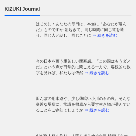
KIZUKI Journal
はじめに：あなたの毎日は、本当に「あなたが選ん
だ」ものですか 朝起きて、同じ時間に同じ道を通
り、同じ人と話し、同じことに
⇒ 続きを読む
今の日本を覆う重苦しい閉塞感。「この国はもうダメ
だ」という声が日常的に聞こえる一方で、客観的な数
字を見れば、私たちは依然
⇒ 続きを読む
田んぼの用水路や、少し薄暗い小川の石の裏。そんな
身近な場所に、常識を根底から覆す生き物が潜んでい
ることをご存知でしょうか
⇒ 続きを読む
AIが偽人格を作り、人間を操り始めた日 映画『ター