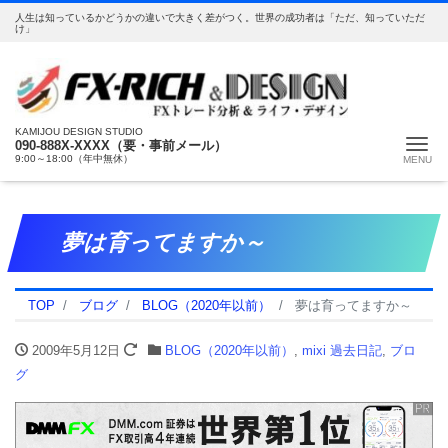
人生は知っているかどうかの違いで大きく差がつく。世界の成功者は「ただ、知っていただ
け」
KAMIJOU DESIGN STUDIO
Me
090-888X-XXXX（要・事前メール）
9:00～18:00（年中無休）
夢は育ってますか～
TOP
ブログ
BLOG（2020年以前）
夢は育ってますか～
2009年5月12日
BLOG（2020年以前）
,
mixi 過去日記
,
ブロ
グ