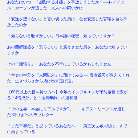
あなたはいつ、「感動する才能」を手放しましたか？──レイチェ
ル・カーソンが遺した、大人への問いかけ
「メンタルが強い人」と「弱い人」を分けているの
「安逸を望まない」と言い切った男は、なぜ安定した官職を自ら手
は、いったい何だと思いますか？ 生まれ持った性格
放したのか
でしょうか。それとも、経験
⇒ 続きを読む
「知らないと恥ずかしい」日本語の秘密、知っていますか？
あの西郷隆盛を「恐ろしい」と震えさせた男を、あなたは知ってい
かつて日本では、夜道を女性が一人で歩き、小学生が
ますか
塾帰りに一人で電車に乗る光景が、世界から羨まれる
「当たり前」でした。鍵を
⇒ 続きを読む
その「頑張り」、あなたを不幸にしているかもしれません
「幸せの半分を『人間以外』に預けてみる ― 養老孟司が教えてくれ
た、生きづらさから抜け出す逃げ道」
【60代以上の親を持つ方へ】今年のインフルエンザ予防接種で広が
る「4倍成分」と「推奨年齢」の違和感
「その世界、本当にリアルですか?」——キアヌ・リーブスが遺し
た“気づき”へのラブレター
「まだ平和だ」と思っているあなたへ——第三次世界大戦は、すで
に始まっている