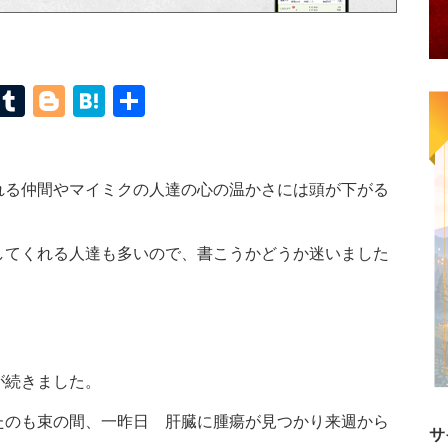
terest
Mastodon
Tumblr
Blogger
Hatena
共
有
れる仲間やマイミクの人達の心の温かさには頭が下がる
してくれる人達も多いので、書こうかどうか迷いました
が続きました。
たのも束の間、一昨日 肝臓に腫瘍が見つかり来週から
サ