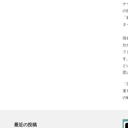
ナ
の
「
タ
現
分
フ
す
と
思
「
達
の
最近の投稿