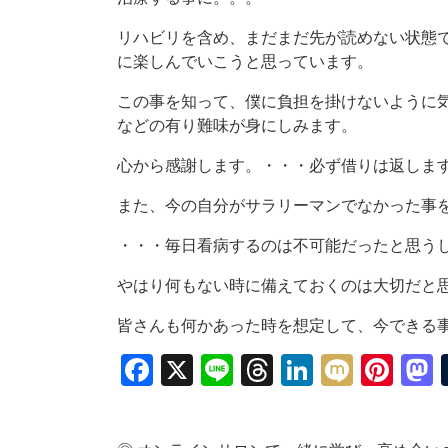
リハビリを含め、まだまだ先が読めない状態
に楽しんでいこうと思っています。
この事を知って、僕に負担を掛けないように
などの有り難味が身にしみます。
心から感謝します。・・・必ず借りは返しま
また、今の自分がサラリーマンでなかった事
・・・毎日看病するのは不可能だったと思う
やはり何もない時に備えておくのは大切だと
皆さんも何かあった時を想定して、今できる
Facebook
X
Line
Threads
LinkedIn
Mixi
Pin