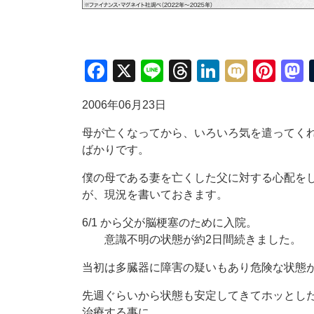
Facebook
X
Line
Threads
LinkedIn
Mixi
Pin
2006年06月23日
母が亡くなってから、いろいろ気を遣ってく
ばかりです。
僕の母である妻を亡くした父に対する心配を
が、現況を書いておきます。
6/1 から父が脳梗塞のために入院。
意識不明の状態が約2日間続きました。
当初は多臓器に障害の疑いもあり危険な状態
先週ぐらいから状態も安定してきてホッとし
治療する事に。。。