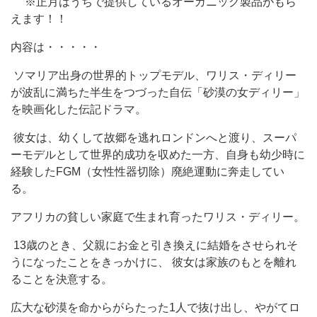
※正月はうちで提供しているオーガニック製品がもら
えます！！
内容は・・・・・
ソマリア出身の世界的トップモデル、ワリス・ディリー
が波乱に満ちた半生をつづった自伝「砂漠の女ディリー」
を映画化した伝記ドラマ。
彼女は、幼くして故郷を逃れロンドンへと渡り、スーパ
ーモデルとして世界的成功を収めた一方、自身も幼少時に
経験したFGM（女性性器切除）廃絶運動に奔走してい
る。
アフリカの貧しい家庭で生まれ育ったワリス・ディリー。
13歳のとき、父親にお金と引き換えに結婚をさせられそ
うになったことをきっかけに、 彼女は家族のもとを離れ
ることを決意する。
広大な砂漠を命からがらたった1人で抜け出し、やがてロ