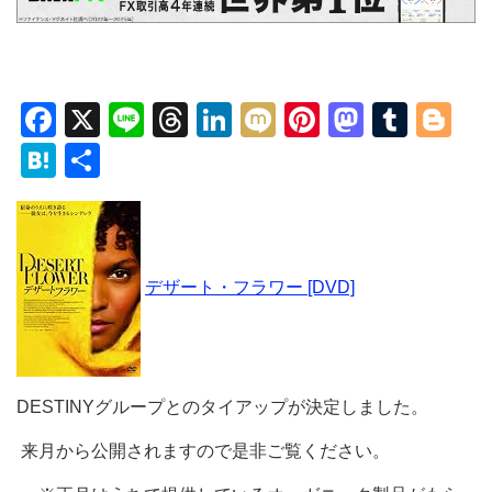
Facebook
X
Line
Threads
LinkedIn
Mixi
Pinterest
Mastod
Tumb
Bl
Hatena
共
有
デザート・フラワー [DVD]
DESTINYグループとのタイアップが決定しました。
来月から公開されますので是非ご覧ください。