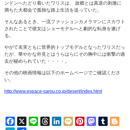
ンドンへたどり着いたワリスは、 故郷とは真逆の刺激に
満ちた大都会で孤独な路上生活を送っていた。
そんなあるとき、一流ファッションカメラマンにスカウト
されたことで彼女はショーモデルへと劇的な転身を遂げ
る。
やがて名実ともに世界的トップモデルとなったワリスだっ
たが、華やかな外見とはうらはらにその胸中には衝撃の過
去が秘められていた・・・・。
その他の映画情報は以下のホームページでご確認くださ
い。
http://www.espace-sarou.co.jp/desert/index.html
Facebook
X
Line
Threads
LinkedIn
Mixi
Pinterest
Mastod
Tumb
Bl