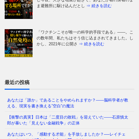
ま避難所に駆け込んだとし
⇒ 続きを読む
「ワクチンこそが唯一の科学的手段である」——。こ
の数年間、私たちはそう信じ込まされてきました。し
かし、2021年に公開さ
⇒ 続きを読む
あなたが日常を過ごしている間に、世界は静かに「後
戻りできない線」を越えようとしています。2026年8
月、米情報機関が「ロ
⇒ 続きを読む
最近の投稿
あなたは「誰か」であることをやめられますか？——脳科学者が教
える、現実を書き換える”空白”の魔法
空港で見た、あまりに白すぎる集団 空港の出発ロビ
ーというのは、本来、いちばん誇らしい場所のはずで
【衝撃の真実】日本は「二度目の敗戦」を迎えていた――石原慎太
す。 大きなスーツケース
⇒ 続きを読む
郎が暴いた「見えない金融戦争」の正体
あなたはいつ、「感動する才能」を手放しましたか？──レイチェ