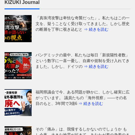
KIZUKI Journal
「真珠湾攻撃は卑怯な奇襲だった」。私たちはこの一
文を、疑うことなく受け取ってきました。しかし歴史
の断層を丁寧に覗き込むと
⇒ 続きを読む
パンデミックの最中、私たちは毎日「新規陽性者数」
という数字に一喜一憂し、自粛や規制を受け入れてき
ました。しかし、ドイツの
⇒ 続きを読む
福岡県議会で今、ある問題が静かに、しかし確実に広
がっています。 議員たちの「海外視察」——その名
目のもと、3年間で3億6
⇒ 続きを読む
その「痛み」は、我慢するしかないのでしょうか も
し今夜、大きな地震が起きて、あなたが着の身着のま