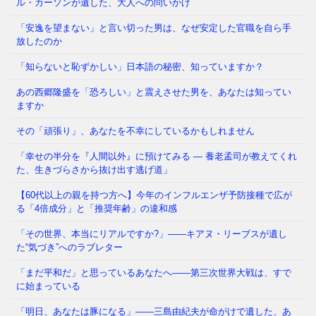
ル・カーソンが遺した、大人への問いかけ
1. 私たちは、いつ「あの物語」を刷り込まれたのか 8
「安逸を望まない」と言い切った男は、なぜ安定した官職を自ら手
月になると、テレビも新聞も学校の授業も、判で押し
放したのか
たように同じ言葉を
⇒ 続きを読む
「知らないと恥ずかしい」日本語の秘密、知っていますか？
あの西郷隆盛を「恐ろしい」と震えさせた男を、あなたは知ってい
広島から、わずか3日後の長崎。 私たちはこの短すぎ
ますか
る間隔を、当たり前のこととして記憶してしまってい
ないでしょうか。 実は
⇒ 続きを読む
その「頑張り」、あなたを不幸にしているかもしれません
「幸せの半分を『人間以外』に預けてみる ― 養老孟司が教えてくれ
た、生きづらさから抜け出す逃げ道」
【60代以上の親を持つ方へ】今年のインフルエンザ予防接種で広が
る「4倍成分」と「推奨年齢」の違和感
「その世界、本当にリアルですか?」——キアヌ・リーブスが遺し
た“気づき”へのラブレター
「まだ平和だ」と思っているあなたへ——第三次世界大戦は、すで
に始まっている
「明日、あなたは豚になる」——三島由紀夫が命がけで遺した、あ