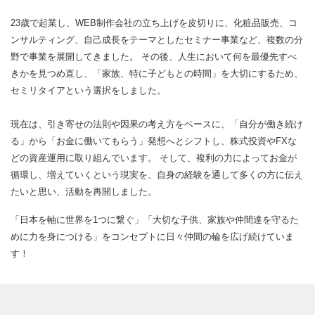
23歳で起業し、WEB制作会社の立ち上げを皮切りに、化粧品販売、コ
ンサルティング、自己成長をテーマとしたセミナー事業など、複数の分
野で事業を展開してきました。 その後、人生において何を最優先すべ
きかを見つめ直し、「家族、特に子どもとの時間」を大切にするため、
セミリタイアという選択をしました。
現在は、引き寄せの法則や因果の考え方をベースに、「自分が働き続け
る」から「お金に働いてもらう」発想へとシフトし、株式投資やFXな
どの資産運用に取り組んでいます。 そして、複利の力によってお金が
循環し、増えていくという現実を、自身の経験を通して多くの方に伝え
たいと思い、活動を再開しました。
「日本を軸に世界を1つに繋ぐ」「大切な子供、家族や仲間達を守るた
めに力を身につける」をコンセプトに日々仲間の輪を広げ続けていま
す！