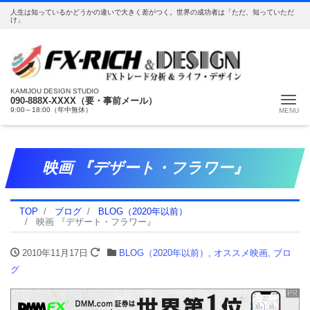
人生は知っているかどうかの違いで大きく差がつく。世界の成功者は「ただ、知っていただ
け」
KAMIJOU DESIGN STUDIO
Me
090-888X-XXXX（要・事前メール）
9:00～18:00（年中無休）
映画 『デザート・フラワー』
TOP
ブログ
BLOG（2020年以前）
映画 『デザート・フラワー』
2010年11月17日
BLOG（2020年以前）
,
オススメ映画
,
ブロ
グ