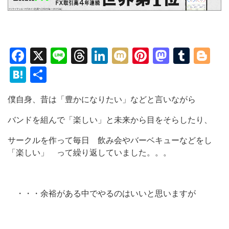
Facebook
X
Line
Threads
LinkedIn
Mixi
Pinterest
Mastod
Tumb
Bl
Hatena
共
有
僕自身、昔は「豊かになりたい」などと言いながら
バンドを組んで「楽しい」と未来から目をそらしたり、
サークルを作って毎日 飲み会やバーベキューなどをし
「楽しい」 って繰り返していました。。。
・・・余裕がある中でやるのはいいと思いますが