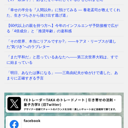
「幸せの半分を『人間以外』に預けてみる ― 養老孟司が教えてくれ
た、生きづらさから抜け出す逃げ道」
【60代以上の親を持つ方へ】今年のインフルエンザ予防接種で広が
る「4倍成分」と「推奨年齢」の違和感
「その世界、本当にリアルですか?」——キアヌ・リーブスが遺し
た“気づき”へのラブレター
「まだ平和だ」と思っているあなたへ——第三次世界大戦は、すで
に始まっている
「明日、あなたは豚になる」——三島由紀夫が命がけで遺した、あ
まりに正確すぎる予言