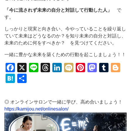
「今に流されず未来の自分と対話して行動した人」
で
す。
しっかりと現実と向き合い、今やっていることを繰り返し
ていて未来はどうなるのか？を知り未来の自分と対話し、
未来のために何をすべきか？ を見つけてください。
一緒に豊かな未来を築くための行動を起こしましょう！！
Facebook
X
Line
Threads
LinkedIn
Mixi
Pinterest
Mastod
Tumb
Bl
Hatena
共
有
◎ オンラインサロンで一緒に学び、高め合いましょう！
https://kamijou.net/onlinesalon/