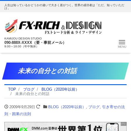
人生は知っているかどうかの違いで大きく差がつく。世界の成功者は「ただ、知っていただ
け」
KAMIJOU DESIGN STUDIO
Me
090-888X-XXXX（要・事前メール）
9:00～18:00（年中無休）
未来の自分との対話
TOP
ブログ
BLOG（2020年以前）
未来の自分との対話
2009年9月29日
BLOG（2020年以前）
,
ブログ
,
引き寄せの法
則・因果の法則