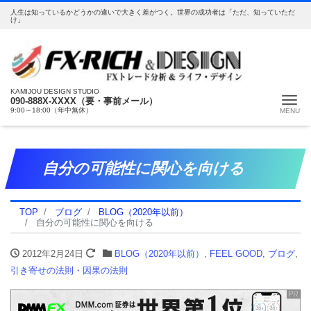
人生は知っているかどうかの違いで大きく差がつく。世界の成功者は「ただ、知っていただ
け」
KAMIJOU DESIGN STUDIO
Me
090-888X-XXXX（要・事前メール）
9:00～18:00（年中無休）
自分の可能性に関心を向ける
TOP
ブログ
BLOG（2020年以前）
自分の可能性に関心を向ける
2012年2月24日
BLOG（2020年以前）
,
FEEL GOOD
,
ブログ
,
引き寄せの法則・因果の法則