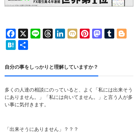
Facebook
X
Line
Threads
LinkedIn
Mixi
Pinterest
Mastod
Tumb
Bl
Hatena
共
有
自分の事をしっかりと理解していますか？
多くの人達の相談にのっていると、よく「私には出来そう
にありません。」「私には向いてません。」と言う人が多
い事に気付きます。
「出来そうにありません」？？？