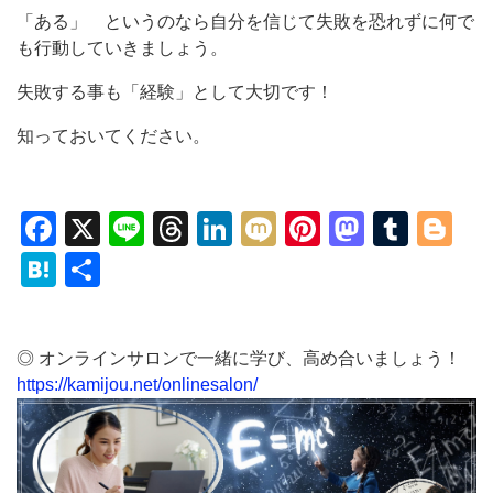
「ある」 というのなら自分を信じて失敗を恐れずに何で
も行動していきましょう。
失敗する事も「経験」として大切です！
知っておいてください。
Facebook
X
Line
Threads
LinkedIn
Mixi
Pinterest
Mastod
Tumb
Bl
Hatena
共
有
◎ オンラインサロンで一緒に学び、高め合いましょう！
https://kamijou.net/onlinesalon/