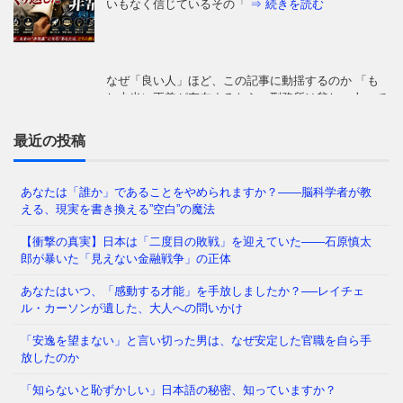
し本当に正義が存在するなら、刑務所は貧しい人々で
はなく、政治家でいっぱい
⇒ 続きを読む
「日本の医療は世界最高水準」——そう信じて疑わな
かった私たち。しかし、ウェルネスの最前線を覗く
と、そこには大きな空白地帯
⇒ 続きを読む
最近の投稿
あなたは「誰か」であることをやめられますか？——脳科学者が教
える、現実を書き換える”空白”の魔法
「わたしたちの多くは大人になるまえに澄みきった洞
察力や、美しいもの、畏敬すべきものへの直感力をに
【衝撃の真実】日本は「二度目の敗戦」を迎えていた――石原慎太
ぶらせ、あるときはまった
⇒ 続きを読む
郎が暴いた「見えない金融戦争」の正体
あなたはいつ、「感動する才能」を手放しましたか？──レイチェ
ル・カーソンが遺した、大人への問いかけ
なぜ日本人は「牙」を抜かれたのか——GHQが仕掛け
「安逸を望まない」と言い切った男は、なぜ安定した官職を自ら手
た50年解けない心理の檻 経済は豊かなはずなのに、
放したのか
どこか自信が持てない
⇒ 続きを読む
「知らないと恥ずかしい」日本語の秘密、知っていますか？