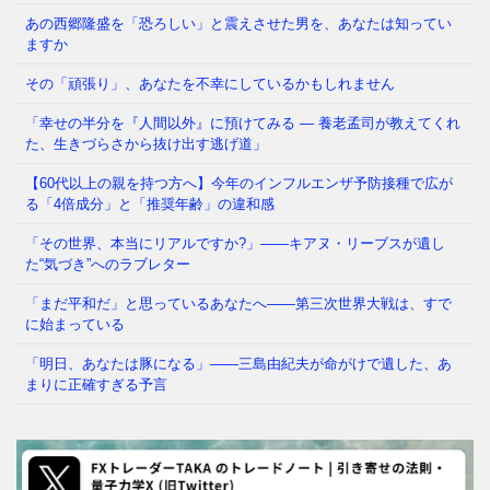
あの西郷隆盛を「恐ろしい」と震えさせた男を、あなたは知ってい
あなたの職場、実は「腐りかけ」かもしれません 冷
ますか
蔵庫の中で、腐った野菜が隣の新鮮な野菜まで傷ませ
てしまう——そんな経験、
⇒ 続きを読む
その「頑張り」、あなたを不幸にしているかもしれません
「幸せの半分を『人間以外』に預けてみる ― 養老孟司が教えてくれ
た、生きづらさから抜け出す逃げ道」
【60代以上の親を持つ方へ】今年のインフルエンザ予防接種で広が
る「4倍成分」と「推奨年齢」の違和感
「その世界、本当にリアルですか?」——キアヌ・リーブスが遺し
た“気づき”へのラブレター
「まだ平和だ」と思っているあなたへ——第三次世界大戦は、すで
に始まっている
「明日、あなたは豚になる」——三島由紀夫が命がけで遺した、あ
まりに正確すぎる予言