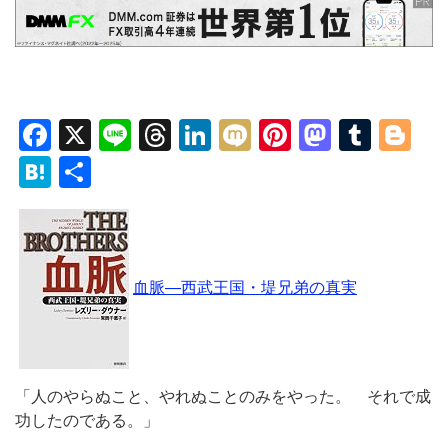
Facebook
X
Line
Threads
LinkedIn
Mixi
Pinterest
Mastod
Tumb
Bl
Hatena
共
有
血脈―西武王国・堤兄弟の真実
「人のやらぬこと、やれぬことのみをやった。 それで成
功したのである。」