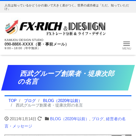
人生は知っているかどうかの違いで大きく差がつく。世界の成功者は「ただ、知っていただ
け」
KAMIJOU DESIGN STUDIO
Me
090-888X-XXXX（要・事前メール）
9:00～18:00（年中無休）
西武グループ創業者・堤康次郎
の名言
TOP
ブログ
BLOG（2020年以前）
西武グループ創業者・堤康次郎の名言
2011年1月14日
BLOG（2020年以前）
,
ブログ
,
経営者の名
言・メッセージ