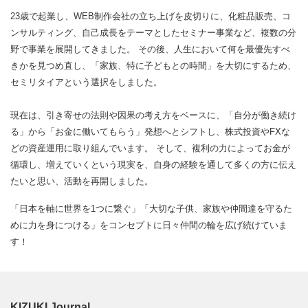
23歳で起業し、WEB制作会社の立ち上げを皮切りに、化粧品販売、コ
ンサルティング、自己成長をテーマとしたセミナー事業など、複数の分
野で事業を展開してきました。 その後、人生において何を最優先すべ
きかを見つめ直し、「家族、特に子どもとの時間」を大切にするため、
セミリタイアという選択をしました。
現在は、引き寄せの法則や因果の考え方をベースに、「自分が働き続け
る」から「お金に働いてもらう」発想へとシフトし、株式投資やFXな
どの資産運用に取り組んでいます。 そして、複利の力によってお金が
循環し、増えていくという現実を、自身の経験を通して多くの方に伝え
たいと思い、活動を再開しました。
「日本を軸に世界を1つに繋ぐ」「大切な子供、家族や仲間達を守るた
めに力を身につける」をコンセプトに日々仲間の輪を広げ続けていま
す！
KIZUKI Journal