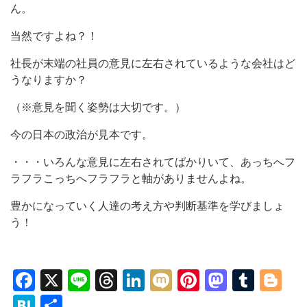
ん。
当然ですよね？！
社長が末端の社員の意見に左右されているような会社はど
うなりますか？
（※意見を聞く姿勢は大切です。）
今の日本の政治が見本です。
・・・いろんな意見に左右されてばかりいて、あっちへフ
ラフラこっちへフラフラと軸がありませんよね。
豊かになっていく人達の考え方や判断基準を学びましょ
う！
Facebook
X
Line
Threads
LinkedIn
Mixi
Pinterest
Mastod
Tumb
Bl
Hatena
共