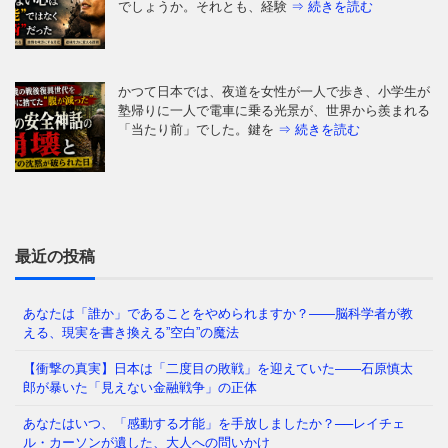
でしょうか。それとも、経験
⇒ 続きを読む
かつて日本では、夜道を女性が一人で歩き、小学生が
塾帰りに一人で電車に乗る光景が、世界から羨まれる
「当たり前」でした。鍵を
⇒ 続きを読む
はじめに：あなたの毎日は、本当に「あなたが選ん
だ」ものですか 朝起きて、同じ時間に同じ道を通
り、同じ人と話し、同じことに
⇒ 続きを読む
最近の投稿
あなたは「誰か」であることをやめられますか？——脳科学者が教
える、現実を書き換える”空白”の魔法
今の日本を覆う重苦しい閉塞感。「この国はもうダメ
だ」という声が日常的に聞こえる一方で、客観的な数
【衝撃の真実】日本は「二度目の敗戦」を迎えていた――石原慎太
字を見れば、私たちは依然
⇒ 続きを読む
郎が暴いた「見えない金融戦争」の正体
あなたはいつ、「感動する才能」を手放しましたか？──レイチェ
ル・カーソンが遺した、大人への問いかけ