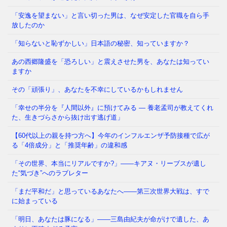
福岡県議会で今、ある問題が静かに、しかし確実に広
「安逸を望まない」と言い切った男は、なぜ安定した官職を自ら手
がっています。 議員たちの「海外視察」——その名
放したのか
目のもと、3年間で3億6
⇒ 続きを読む
「知らないと恥ずかしい」日本語の秘密、知っていますか？
あの西郷隆盛を「恐ろしい」と震えさせた男を、あなたは知ってい
その「痛み」は、我慢するしかないのでしょうか も
ますか
し今夜、大きな地震が起きて、あなたが着の身着のま
ま避難所に駆け込んだとし
⇒ 続きを読む
その「頑張り」、あなたを不幸にしているかもしれません
「幸せの半分を『人間以外』に預けてみる ― 養老孟司が教えてくれ
た、生きづらさから抜け出す逃げ道」
【60代以上の親を持つ方へ】今年のインフルエンザ予防接種で広が
る「4倍成分」と「推奨年齢」の違和感
「その世界、本当にリアルですか?」——キアヌ・リーブスが遺し
た“気づき”へのラブレター
「まだ平和だ」と思っているあなたへ——第三次世界大戦は、すで
に始まっている
「明日、あなたは豚になる」——三島由紀夫が命がけで遺した、あ