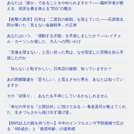
あなたは「誰か」であることをやめられますか？——脳科学者が教
える、現実を書き換える”空白”の魔法
今の日本を覆う重苦しい閉塞感。「この国はもうダメ
だ」という声が日常的に聞こえる一方で、客観的な数
【衝撃の真実】日本は「二度目の敗戦」を迎えていた――石原慎太
字を見れば、私たちは依然
⇒ 続きを読む
郎が暴いた「見えない金融戦争」の正体
あなたはいつ、「感動する才能」を手放しましたか？──レイチェ
ル・カーソンが遺した、大人への問いかけ
福岡県議会で今、ある問題が静かに、しかし確実に広
「安逸を望まない」と言い切った男は、なぜ安定した官職を自ら手
がっています。 議員たちの「海外視察」——その名
放したのか
目のもと、3年間で3億6
⇒ 続きを読む
「知らないと恥ずかしい」日本語の秘密、知っていますか？
あの西郷隆盛を「恐ろしい」と震えさせた男を、あなたは知ってい
その「痛み」は、我慢するしかないのでしょうか も
ますか
し今夜、大きな地震が起きて、あなたが着の身着のま
ま避難所に駆け込んだとし
⇒ 続きを読む
その「頑張り」、あなたを不幸にしているかもしれません
「幸せの半分を『人間以外』に預けてみる ― 養老孟司が教えてくれ
た、生きづらさから抜け出す逃げ道」
【60代以上の親を持つ方へ】今年のインフルエンザ予防接種で広が
る「4倍成分」と「推奨年齢」の違和感