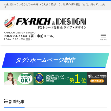
人生は知っているかどうかの違いで大きく差がつく。世界の成功者は「ただ、知っていただ
け」
KAMIJOU DESIGN STUDIO
Me
090-888X-XXXX（要・事前メール）
9:00～18:00（年中無休）
タグ:
ホームページ制作
新着記事