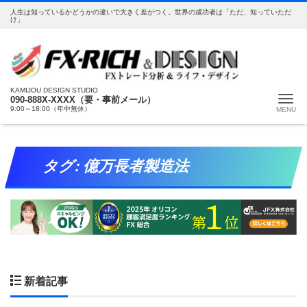
人生は知っているかどうかの違いで大きく差がつく。世界の成功者は「ただ、知っていただ
け」
KAMIJOU DESIGN STUDIO
Me
090-888X-XXXX（要・事前メール）
9:00～18:00（年中無休）
タグ:
億万長者製造法
新着記事