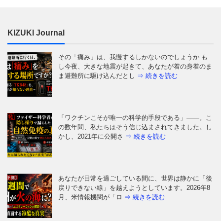
し今夜、大きな地震が起きて、あなたが着の身着のま
ま避難所に駆け込んだとし
⇒ 続きを読む
KIZUKI Journal
「ワクチンこそが唯一の科学的手段である」——。こ
の数年間、私たちはそう信じ込まされてきました。し
かし、2021年に公開さ
⇒ 続きを読む
あなたが日常を過ごしている間に、世界は静かに「後
戻りできない線」を越えようとしています。2026年8
月、米情報機関が「ロ
⇒ 続きを読む
空港で見た、あまりに白すぎる集団 空港の出発ロビ
ーというのは、本来、いちばん誇らしい場所のはずで
す。 大きなスーツケース
⇒ 続きを読む