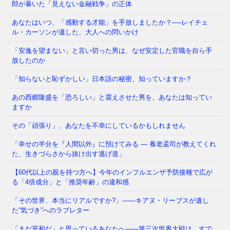
字を見れば、私たちは依然
⇒ 続きを読む
郎が暴いた「見えない金融戦争」の正体
あなたはいつ、「感動する才能」を手放しましたか？──レイチェ
ル・カーソンが遺した、大人への問いかけ
福岡県議会で今、ある問題が静かに、しかし確実に広
「安逸を望まない」と言い切った男は、なぜ安定した官職を自ら手
がっています。 議員たちの「海外視察」——その名
放したのか
目のもと、3年間で3億6
⇒ 続きを読む
「知らないと恥ずかしい」日本語の秘密、知っていますか？
あの西郷隆盛を「恐ろしい」と震えさせた男を、あなたは知ってい
ますか
その「頑張り」、あなたを不幸にしているかもしれません
「幸せの半分を『人間以外』に預けてみる ― 養老孟司が教えてくれ
た、生きづらさから抜け出す逃げ道」
【60代以上の親を持つ方へ】今年のインフルエンザ予防接種で広が
る「4倍成分」と「推奨年齢」の違和感
「その世界、本当にリアルですか?」——キアヌ・リーブスが遺し
た“気づき”へのラブレター
「まだ平和だ」と思っているあなたへ——第三次世界大戦は、すで