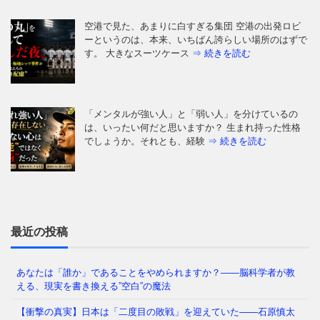
「メンタルが強い人」と「弱い人」を分けているの
は、いったい何だと思いますか？ 生まれ持った性格
でしょうか。それとも、経験
⇒ 続きを読む
かつて日本では、夜道を女性が一人で歩き、小学生が
塾帰りに一人で電車に乗る光景が、世界から羨まれる
「当たり前」でした。鍵を
⇒ 続きを読む
はじめに：あなたの毎日は、本当に「あなたが選ん
だ」ものですか 朝起きて、同じ時間に同じ道を通
最近の投稿
り、同じ人と話し、同じことに
⇒ 続きを読む
あなたは「誰か」であることをやめられますか？——脳科学者が教
える、現実を書き換える”空白”の魔法
今の日本を覆う重苦しい閉塞感。「この国はもうダメ
だ」という声が日常的に聞こえる一方で、客観的な数
【衝撃の真実】日本は「二度目の敗戦」を迎えていた――石原慎太