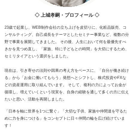
◇ 上城孝嗣・プロフィール ◇
23歳で起業し、WEB制作会社の立ち上げを皮切りに、化粧品販売、コ
ンサルティング、自己成長をテーマとしたセミナー事業など、複数の分
野で事業を展開してきました。 その後、人生において何を最優先すべ
きかを見つめ直し、「家族、特に子どもとの時間」を大切にするため、
セミリタイアという選択をしました。
現在は、引き寄せの法則や因果の考え方をベースに、「自分が働き続け
る」から「お金に働いてもらう」発想へとシフトし、株式投資やFXな
どの資産運用に取り組んでいます。 そして、複利の力によってお金が
循環し、増えていくという現実を、自身の経験を通して多くの方に伝え
たいと思い、活動を再開しました。
「日本を軸に世界を1つに繋ぐ」「大切な子供、家族や仲間達を守るた
めに力を身につける」をコンセプトに日々仲間の輪を広げ続けていま
す！
その「痛み」は、我慢するしかないのでしょうか も