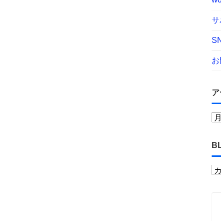
サ
S
お
ア
B