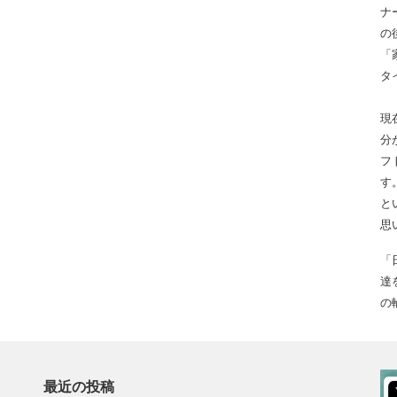
ナ
の
「
タ
現
分
フ
す
と
思
「
達
の
歩
る光
でし
最近の投稿