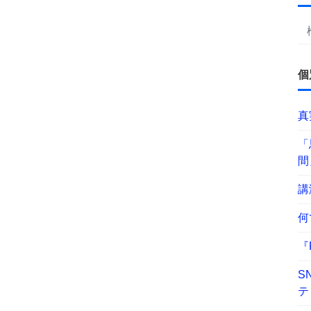
個
真
「
間
講
何
『
S
テ