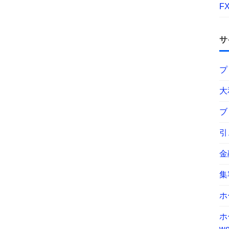
F
サ
プ
大
ブ
引
金
集
ホ
ホ
wo