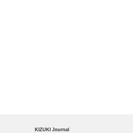
かつて日本では、夜道を女性が一人で
き、小学生が塾帰りに一人で電車に乗
景が、世界から羨まれる「当たり前」
た。鍵を
⇒ 続きを読む
KIZUKI Journal