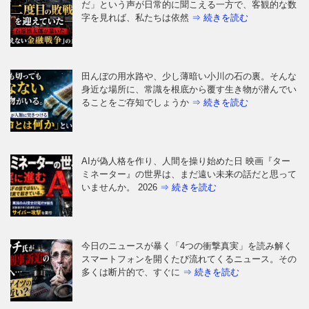
だ」という声が日常的に聞こえる一方で、客観的な数
字を見れば、私たちは依然
⇒ 続きを読む
田んぼの用水路や、少し薄暗い小川の石の裏。そんな
身近な場所に、常識を根底から覆す生き物が潜んでい
ることをご存知でしょうか
⇒ 続きを読む
AIが偽人格を作り、人間を操り始めた日 映画『ター
ミネーター』の世界は、まだ遠い未来の話だと思って
いませんか。 2026
⇒ 続きを読む
今日のニュースが暴く「4つの衝撃真実」を読み解く
スマートフォンを開くたび流れてくるニュース。その
多くは断片的で、すぐに
⇒ 続きを読む