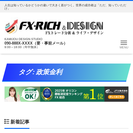
人生は知っているかどうかの違いで大きく差がつく。世界の成功者は「ただ、知っていただ
け」
KAMIJOU DESIGN STUDIO
Me
090-888X-XXXX（要・事前メール）
9:00～18:00（年中無休）
タグ:
政策金利
新着記事