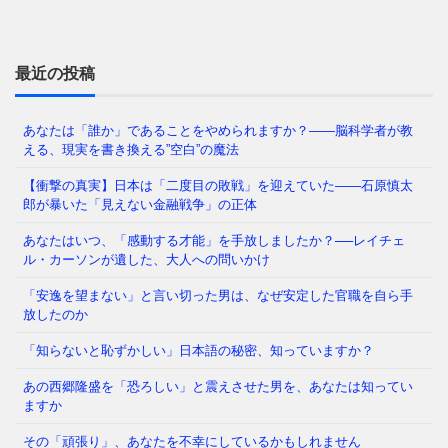
なぜ日本人は「牙」を抜かれたのか——GHQが仕掛け
た50年解けない心理の檻 経済は豊かなはずなのに、
どこか自信が持てない
⇒ 続きを読む
最近の投稿
あなたは「誰か」であることをやめられますか？——脳科学者が教
える、現実を書き換える”空白”の魔法
あなたの職場、実は「腐りかけ」かもしれません 冷
蔵庫の中で、腐った野菜が隣の新鮮な野菜まで傷ませ
【衝撃の真実】日本は「二度目の敗戦」を迎えていた――石原慎太
てしまう——そんな経験、
⇒ 続きを読む
郎が暴いた「見えない金融戦争」の正体
あなたはいつ、「感動する才能」を手放しましたか？──レイチェ
ル・カーソンが遺した、大人への問いかけ
「メンタルが強い人」と「弱い人」を分けているの
「安逸を望まない」と言い切った男は、なぜ安定した官職を自ら手
は、いったい何だと思いますか？ 生まれ持った性格
放したのか
でしょうか。それとも、経験
⇒ 続きを読む
「知らないと恥ずかしい」日本語の秘密、知っていますか？
あの西郷隆盛を「恐ろしい」と震えさせた男を、あなたは知ってい
かつて日本では、夜道を女性が一人で歩き、小学生が
ますか
塾帰りに一人で電車に乗る光景が、世界から羨まれる
「当たり前」でした。鍵を
⇒ 続きを読む
その「頑張り」、あなたを不幸にしているかもしれません