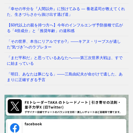
「幸せの半分を『人間以外』に預けてみる ― 養老孟司が教えてくれ
た、生きづらさから抜け出す逃げ道」
【60代以上の親を持つ方へ】今年のインフルエンザ予防接種で広が
る「4倍成分」と「推奨年齢」の違和感
「その世界、本当にリアルですか?」——キアヌ・リーブスが遺し
た“気づき”へのラブレター
「まだ平和だ」と思っているあなたへ——第三次世界大戦は、すで
に始まっている
「明日、あなたは豚になる」——三島由紀夫が命がけで遺した、あ
まりに正確すぎる予言