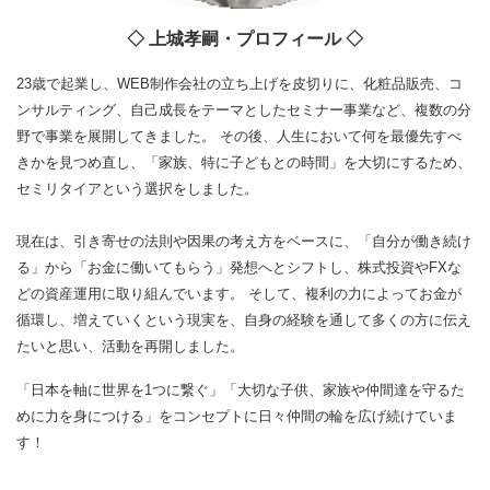
◇ 上城孝嗣・プロフィール ◇
23歳で起業し、WEB制作会社の立ち上げを皮切りに、化粧品販売、コ
ンサルティング、自己成長をテーマとしたセミナー事業など、複数の分
野で事業を展開してきました。 その後、人生において何を最優先すべ
きかを見つめ直し、「家族、特に子どもとの時間」を大切にするため、
セミリタイアという選択をしました。
現在は、引き寄せの法則や因果の考え方をベースに、「自分が働き続け
る」から「お金に働いてもらう」発想へとシフトし、株式投資やFXな
どの資産運用に取り組んでいます。 そして、複利の力によってお金が
循環し、増えていくという現実を、自身の経験を通して多くの方に伝え
たいと思い、活動を再開しました。
「日本を軸に世界を1つに繋ぐ」「大切な子供、家族や仲間達を守るた
めに力を身につける」をコンセプトに日々仲間の輪を広げ続けていま
す！