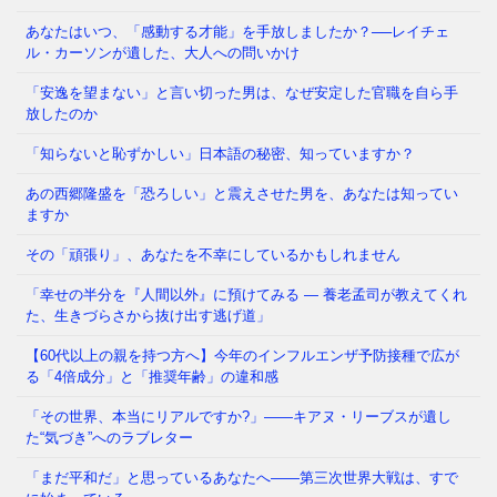
あなたはいつ、「感動する才能」を手放しましたか？──レイチェ
ル・カーソンが遺した、大人への問いかけ
財政赤字を出したら、大統領も閣僚も国会議員も、給
「安逸を望まない」と言い切った男は、なぜ安定した官職を自ら手
料が一円ももらえなくなる——。そんな前代未聞のル
放したのか
ールを、アルゼンチンのハ
⇒ 続きを読む
「知らないと恥ずかしい」日本語の秘密、知っていますか？
あの西郷隆盛を「恐ろしい」と震えさせた男を、あなたは知ってい
1. 私たちは、いつ「あの物語」を刷り込まれたのか 8
ますか
月になると、テレビも新聞も学校の授業も、判で押し
たように同じ言葉を
⇒ 続きを読む
その「頑張り」、あなたを不幸にしているかもしれません
「幸せの半分を『人間以外』に預けてみる ― 養老孟司が教えてくれ
た、生きづらさから抜け出す逃げ道」
【60代以上の親を持つ方へ】今年のインフルエンザ予防接種で広が
る「4倍成分」と「推奨年齢」の違和感
「その世界、本当にリアルですか?」——キアヌ・リーブスが遺し
た“気づき”へのラブレター
「まだ平和だ」と思っているあなたへ——第三次世界大戦は、すで