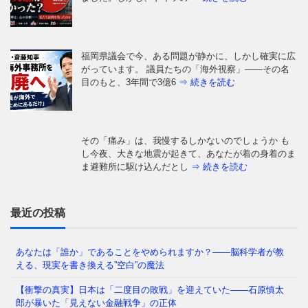
福岡県議会で今、ある問題が静かに、しかし確実に広
がっています。 議員たちの「海外視察」——その名
目のもと、3年間で3億6
⇒ 続きを読む
その「痛み」は、我慢するしかないのでしょうか も
し今夜、大きな地震が起きて、あなたが着の身着のま
ま避難所に駆け込んだとし
⇒ 続きを読む
「ワクチンこそが唯一の科学的手段である」——。こ
の数年間、私たちはそう信じ込まされてきました。し
かし、2021年に公開さ
⇒ 続きを読む
最近の投稿
あなたは「誰か」であることをやめられますか？——脳科学者が教
える、現実を書き換える”空白”の魔法
あなたが日常を過ごしている間に、世界は静かに「後
戻りできない線」を越えようとしています。2026年8
【衝撃の真実】日本は「二度目の敗戦」を迎えていた――石原慎太
月、米情報機関が「ロ
⇒ 続きを読む
郎が暴いた「見えない金融戦争」の正体