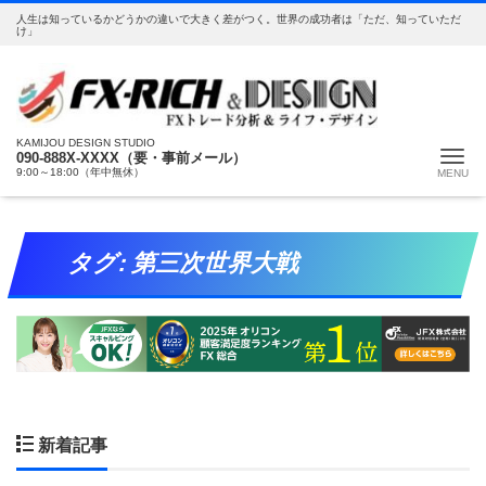
人生は知っているかどうかの違いで大きく差がつく。世界の成功者は「ただ、知っていただ
け」
KAMIJOU DESIGN STUDIO
Me
090-888X-XXXX（要・事前メール）
9:00～18:00（年中無休）
タグ:
第三次世界大戦
新着記事