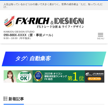
人生は知っているかどうかの違いで大きく差がつく。世界の成功者は「ただ、知っていただ
け」
KAMIJOU DESIGN STUDIO
Me
090-888X-XXXX（要・事前メール）
9:00～18:00（年中無休）
タグ:
自動集客
新着記事