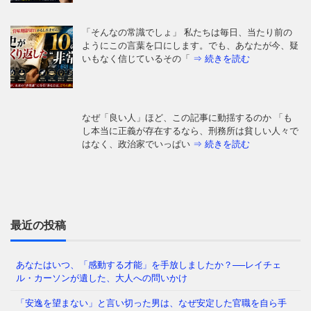
「そんなの常識でしょ」 私たちは毎日、当たり前の
ようにこの言葉を口にします。でも、あなたが今、疑
いもなく信じているその「
⇒ 続きを読む
なぜ「良い人」ほど、この記事に動揺するのか 「も
し本当に正義が存在するなら、刑務所は貧しい人々で
はなく、政治家でいっぱい
⇒ 続きを読む
「日本の医療は世界最高水準」——そう信じて疑わな
かった私たち。しかし、ウェルネスの最前線を覗く
と、そこには大きな空白地帯
⇒ 続きを読む
最近の投稿
あなたはいつ、「感動する才能」を手放しましたか？──レイチェ
ル・カーソンが遺した、大人への問いかけ
「わたしたちの多くは大人になるまえに澄みきった洞
察力や、美しいもの、畏敬すべきものへの直感力をに
「安逸を望まない」と言い切った男は、なぜ安定した官職を自ら手
ぶらせ、あるときはまった
⇒ 続きを読む