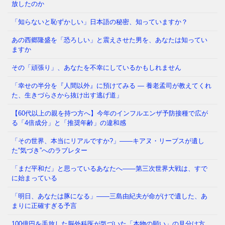
放したのか
「知らないと恥ずかしい」日本語の秘密、知っていますか？
あの西郷隆盛を「恐ろしい」と震えさせた男を、あなたは知ってい
なぜ日本人は「牙」を抜かれたのか——GHQが仕掛け
ますか
た50年解けない心理の檻 経済は豊かなはずなのに、
どこか自信が持てない
⇒ 続きを読む
その「頑張り」、あなたを不幸にしているかもしれません
「幸せの半分を『人間以外』に預けてみる ― 養老孟司が教えてくれ
た、生きづらさから抜け出す逃げ道」
あなたの職場、実は「腐りかけ」かもしれません 冷
蔵庫の中で、腐った野菜が隣の新鮮な野菜まで傷ませ
【60代以上の親を持つ方へ】今年のインフルエンザ予防接種で広が
てしまう——そんな経験、
⇒ 続きを読む
る「4倍成分」と「推奨年齢」の違和感
「その世界、本当にリアルですか?」——キアヌ・リーブスが遺し
た“気づき”へのラブレター
「まだ平和だ」と思っているあなたへ——第三次世界大戦は、すで
に始まっている
「明日、あなたは豚になる」——三島由紀夫が命がけで遺した、あ
まりに正確すぎる予言
100億円を手放した脳外科医が気づいた「本物の願い」の見分け方