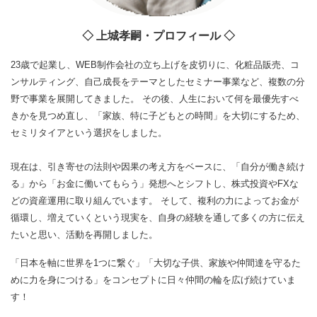
◇ 上城孝嗣・プロフィール ◇
23歳で起業し、WEB制作会社の立ち上げを皮切りに、化粧品販売、コ
ンサルティング、自己成長をテーマとしたセミナー事業など、複数の分
野で事業を展開してきました。 その後、人生において何を最優先すべ
きかを見つめ直し、「家族、特に子どもとの時間」を大切にするため、
セミリタイアという選択をしました。
現在は、引き寄せの法則や因果の考え方をベースに、「自分が働き続け
る」から「お金に働いてもらう」発想へとシフトし、株式投資やFXな
どの資産運用に取り組んでいます。 そして、複利の力によってお金が
循環し、増えていくという現実を、自身の経験を通して多くの方に伝え
たいと思い、活動を再開しました。
「日本を軸に世界を1つに繋ぐ」「大切な子供、家族や仲間達を守るた
めに力を身につける」をコンセプトに日々仲間の輪を広げ続けていま
す！