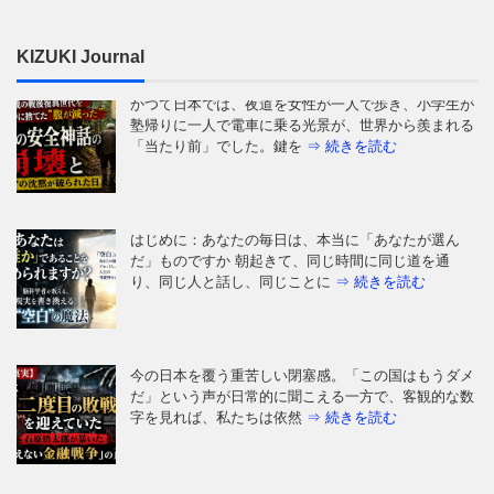
KIZUKI Journal
はじめに：あなたの毎日は、本当に「あなたが選ん
だ」ものですか 朝起きて、同じ時間に同じ道を通
り、同じ人と話し、同じことに
⇒ 続きを読む
今の日本を覆う重苦しい閉塞感。「この国はもうダメ
だ」という声が日常的に聞こえる一方で、客観的な数
字を見れば、私たちは依然
⇒ 続きを読む
田んぼの用水路や、少し薄暗い小川の石の裏。そんな
身近な場所に、常識を根底から覆す生き物が潜んでい
ることをご存知でしょうか
⇒ 続きを読む