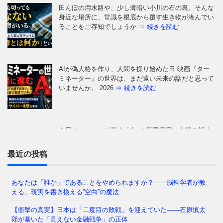
AIが偽人格を作り、人間を操り始めた日 映画『ター
ミネーター』の世界は、まだ遠い未来の話だと思って
いませんか。 2026
⇒ 続きを読む
今日のニュースが暴く「4つの衝撃真実」を読み解く
スマートフォンを開くたび流れてくるニュース。その
多くは断片的で、すぐに
⇒ 続きを読む
なぜ日本人は「牙」を抜かれたのか——GHQが仕掛け
た50年解けない心理の檻 経済は豊かなはずなのに、
どこか自信が持てない
⇒ 続きを読む
最近の投稿
あなたは「誰か」であることをやめられますか？——脳科学者が教
える、現実を書き換える”空白”の魔法
あなたの職場、実は「腐りかけ」かもしれません 冷
蔵庫の中で、腐った野菜が隣の新鮮な野菜まで傷ませ
【衝撃の真実】日本は「二度目の敗戦」を迎えていた――石原慎太
てしまう——そんな経験、
⇒ 続きを読む
郎が暴いた「見えない金融戦争」の正体