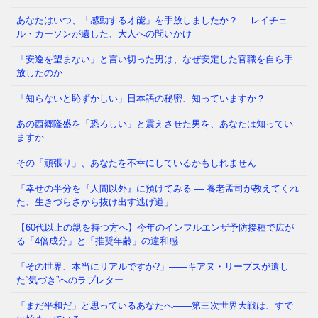
あなたはいつ、「感動する才能」を手放しましたか？──レイチェ
ル・カーソンが遺した、大人への問いかけ
「メンタルが強い人」と「弱い人」を分けているの
「安逸を望まない」と言い切った男は、なぜ安定した官職を自ら手
は、いったい何だと思いますか？ 生まれ持った性格
放したのか
でしょうか。それとも、経験
⇒ 続きを読む
「知らないと恥ずかしい」日本語の秘密、知っていますか？
あの西郷隆盛を「恐ろしい」と震えさせた男を、あなたは知ってい
かつて日本では、夜道を女性が一人で歩き、小学生が
ますか
塾帰りに一人で電車に乗る光景が、世界から羨まれる
「当たり前」でした。鍵を
⇒ 続きを読む
その「頑張り」、あなたを不幸にしているかもしれません
「幸せの半分を『人間以外』に預けてみる ― 養老孟司が教えてくれ
た、生きづらさから抜け出す逃げ道」
【60代以上の親を持つ方へ】今年のインフルエンザ予防接種で広が
る「4倍成分」と「推奨年齢」の違和感
「その世界、本当にリアルですか?」——キアヌ・リーブスが遺し
た“気づき”へのラブレター
「まだ平和だ」と思っているあなたへ——第三次世界大戦は、すで