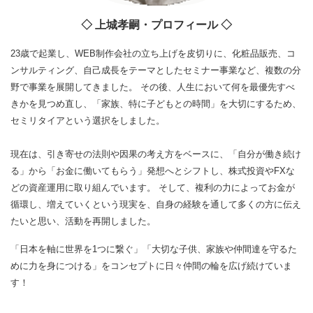
◇ 上城孝嗣・プロフィール ◇
23歳で起業し、WEB制作会社の立ち上げを皮切りに、化粧品販売、コ
ンサルティング、自己成長をテーマとしたセミナー事業など、複数の分
野で事業を展開してきました。 その後、人生において何を最優先すべ
きかを見つめ直し、「家族、特に子どもとの時間」を大切にするため、
セミリタイアという選択をしました。
現在は、引き寄せの法則や因果の考え方をベースに、「自分が働き続け
る」から「お金に働いてもらう」発想へとシフトし、株式投資やFXな
どの資産運用に取り組んでいます。 そして、複利の力によってお金が
循環し、増えていくという現実を、自身の経験を通して多くの方に伝え
たいと思い、活動を再開しました。
「日本を軸に世界を1つに繋ぐ」「大切な子供、家族や仲間達を守るた
めに力を身につける」をコンセプトに日々仲間の輪を広げ続けていま
す！