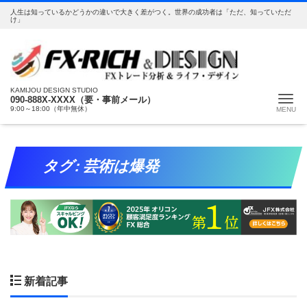
人生は知っているかどうかの違いで大きく差がつく。世界の成功者は「ただ、知っていただ
け」
KAMIJOU DESIGN STUDIO
Me
090-888X-XXXX（要・事前メール）
9:00～18:00（年中無休）
タグ:
芸術は爆発
新着記事