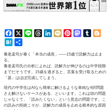
Facebook
X
Line
Threads
LinkedIn
Mixi
Pinterest
Mastod
Tumb
Bl
Hatena
共
有
養老孟司が暴く「本当の成長」——15歳で読解力は止ま
る。
養老孟司氏の分析によれば、読解力が伸びるのは中学段階
までだそうです。15歳を過ぎると、言葉を受け取るための
「器」はほぼ完成してしまう。
現代の中学生はAIなら簡単に解けるような単純な4択問題
さえ解けないケースがある、といいます。これは頭の問題
じゃなくて、「読みたくない」という意志の問題です。こ
の読みの拒絶こそが、読解力の成長を止める根本的な原因