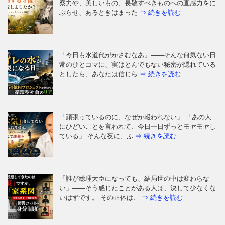
察力や、美しいもの、畏敬すべきものへの直感力をに
ぶらせ、あるときはまった
⇒ 続きを読む
「今日も水道代がかさむなあ」——そんな何気ない日
常のひとコマに、実はとんでもない秘密が隠れている
としたら、あなたは信じら
⇒ 続きを読む
「頑張っているのに、なぜか報われない」 「あの人
にひどいことを言われて、今日一日ずっとモヤモヤし
ている」 そんな夜に、ふ
⇒ 続きを読む
「誰が総理大臣になっても、結局世の中は変わらな
い」——そう感じたことがある人は、決して少なくな
いはずです。 その正体は、
⇒ 続きを読む