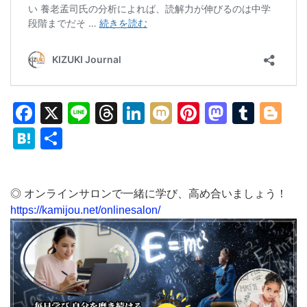
Facebook
X
Line
Threads
LinkedIn
Mixi
Pinterest
Mastod
Tumb
Bl
Hatena
共
有
◎ オンラインサロンで一緒に学び、高め合いましょう！
https://kamijou.net/onlinesalon/