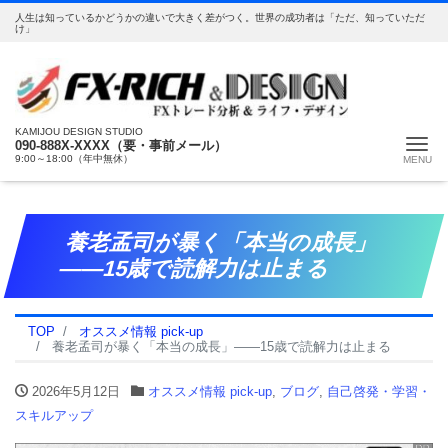
人生は知っているかどうかの違いで大きく差がつく。世界の成功者は「ただ、知っていただ
け」
KAMIJOU DESIGN STUDIO
Me
090-888X-XXXX（要・事前メール）
9:00～18:00（年中無休）
養老孟司が暴く「本当の成長」
——15歳で読解力は止まる
TOP
オススメ情報 pick-up
養老孟司が暴く「本当の成長」——15歳で読解力は止まる
2026年5月12日
オススメ情報 pick-up
,
ブログ
,
自己啓発・学習・
スキルアップ