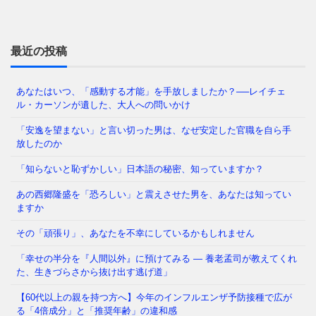
映画『ダーク・ウォーターズ』を見たことがあります
か。巨大化学メーカーが水源を汚染し、住民に深刻な
健康被害をもたらした物語
⇒ 続きを読む
最近の投稿
あなたはいつ、「感動する才能」を手放しましたか？──レイチェ
ル・カーソンが遺した、大人への問いかけ
1969年、サンフランシスコ海軍通信局。トップシーク
レットの権限を持つ若き通信兵ダン・ウィリスは、ア
「安逸を望まない」と言い切った男は、なぜ安定した官職を自ら手
ラスカ沖から届いた一
⇒ 続きを読む
放したのか
「知らないと恥ずかしい」日本語の秘密、知っていますか？
あの西郷隆盛を「恐ろしい」と震えさせた男を、あなたは知ってい
「そんなの常識でしょ」 私たちは毎日、当たり前の
ますか
ようにこの言葉を口にします。でも、あなたが今、疑
いもなく信じているその「
⇒ 続きを読む
その「頑張り」、あなたを不幸にしているかもしれません
「幸せの半分を『人間以外』に預けてみる ― 養老孟司が教えてくれ
た、生きづらさから抜け出す逃げ道」
なぜ「良い人」ほど、この記事に動揺するのか 「も
し本当に正義が存在するなら、刑務所は貧しい人々で
【60代以上の親を持つ方へ】今年のインフルエンザ予防接種で広が
はなく、政治家でいっぱい
⇒ 続きを読む
る「4倍成分」と「推奨年齢」の違和感