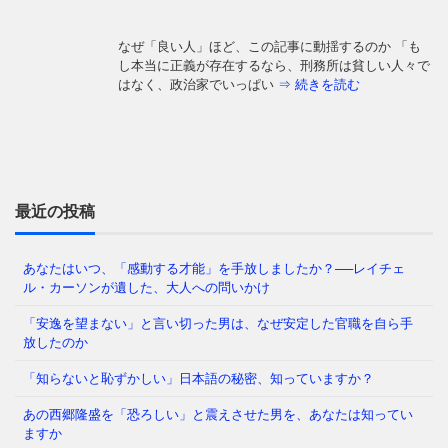
なぜ「良い人」ほど、この記事に動揺するのか 「も
し本当に正義が存在するなら、刑務所は貧しい人々で
はなく、政治家でいっぱい
⇒ 続きを読む
「日本の医療は世界最高水準」——そう信じて疑わな
かった私たち。しかし、ウェルネスの最前線を覗く
と、そこには大きな空白地帯
⇒ 続きを読む
最近の投稿
あなたはいつ、「感動する才能」を手放しましたか？──レイチェ
ル・カーソンが遺した、大人への問いかけ
「わたしたちの多くは大人になるまえに澄みきった洞
察力や、美しいもの、畏敬すべきものへの直感力をに
「安逸を望まない」と言い切った男は、なぜ安定した官職を自ら手
ぶらせ、あるときはまった
⇒ 続きを読む
放したのか
「知らないと恥ずかしい」日本語の秘密、知っていますか？
あの西郷隆盛を「恐ろしい」と震えさせた男を、あなたは知ってい
なぜ日本人は「牙」を抜かれたのか——GHQが仕掛け
ますか
た50年解けない心理の檻 経済は豊かなはずなのに、