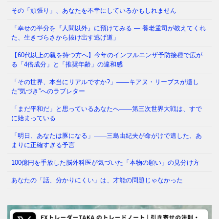
どこか自信が持てない
⇒ 続きを読む
その「頑張り」、あなたを不幸にしているかもしれません
「幸せの半分を『人間以外』に預けてみる ― 養老孟司が教えてくれ
た、生きづらさから抜け出す逃げ道」
あなたの職場、実は「腐りかけ」かもしれません 冷
蔵庫の中で、腐った野菜が隣の新鮮な野菜まで傷ませ
【60代以上の親を持つ方へ】今年のインフルエンザ予防接種で広が
てしまう——そんな経験、
⇒ 続きを読む
る「4倍成分」と「推奨年齢」の違和感
「その世界、本当にリアルですか?」——キアヌ・リーブスが遺し
た“気づき”へのラブレター
「まだ平和だ」と思っているあなたへ——第三次世界大戦は、すで
に始まっている
「明日、あなたは豚になる」——三島由紀夫が命がけで遺した、あ
まりに正確すぎる予言
100億円を手放した脳外科医が気づいた「本物の願い」の見分け方
あなたの「話、分かりにくい」は、才能の問題じゃなかった