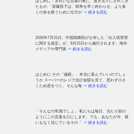
はじめに：きれいな言葉の奥に、置き去りにされてき
たもの 「原爆投下は、戦争を早く終わらせ、より多
くの命を救うために仕方が
⇒ 続きを読む
2026年7月31日、中国国務院が公布した「出入境管理
に関する規定」が、9月15日から施行されます。海外
メディアや専門家
⇒ 続きを読む
はじめに:その「減税」、本当に喜んでいいのでしょ
うか スーパーのレジで合計金額を見て、思わず小さ
くため息をつく。そんな毎
⇒ 続きを読む
「そんなの常識でしょ」 私たちは毎日、当たり前の
ようにこの言葉を口にします。でも、あなたが今、疑
いもなく信じているその「
⇒ 続きを読む