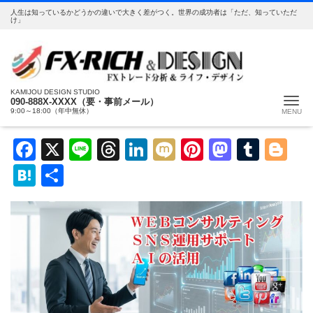
人生は知っているかどうかの違いで大きく差がつく。世界の成功者は「ただ、知っていただ
け」
KAMIJOU DESIGN STUDIO
Me
090-888X-XXXX（要・事前メール）
9:00～18:00（年中無休）
Facebook
X
Line
Threads
LinkedIn
Mixi
Pinterest
Mastod
Tumb
Bl
Hatena
共
有