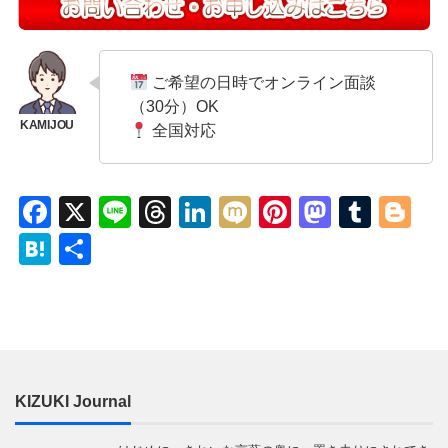
ご希望の日時でオンライン面談
（30分）OK
全国対応
Facebook
X
Line
Threads
LinkedIn
Mixi
Pinterest
Mastod
Tumb
Bl
Hatena
共
有
KIZUKI Journal