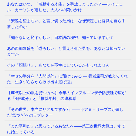
あなたはいつ、「感動する才能」を手放しましたか？──レイチェ
ル・カーソンが遺した、大人への問いかけ
「メンタルが強い人」と「弱い人」を分けているの
「安逸を望まない」と言い切った男は、なぜ安定した官職を自ら手
は、いったい何だと思いますか？ 生まれ持った性格
放したのか
でしょうか。それとも、経験
⇒ 続きを読む
「知らないと恥ずかしい」日本語の秘密、知っていますか？
あの西郷隆盛を「恐ろしい」と震えさせた男を、あなたは知ってい
かつて日本では、夜道を女性が一人で歩き、小学生が
ますか
塾帰りに一人で電車に乗る光景が、世界から羨まれる
「当たり前」でした。鍵を
⇒ 続きを読む
その「頑張り」、あなたを不幸にしているかもしれません
「幸せの半分を『人間以外』に預けてみる ― 養老孟司が教えてくれ
た、生きづらさから抜け出す逃げ道」
【60代以上の親を持つ方へ】今年のインフルエンザ予防接種で広が
る「4倍成分」と「推奨年齢」の違和感
「その世界、本当にリアルですか?」——キアヌ・リーブスが遺し
た“気づき”へのラブレター
「まだ平和だ」と思っているあなたへ——第三次世界大戦は、すで
に始まっている