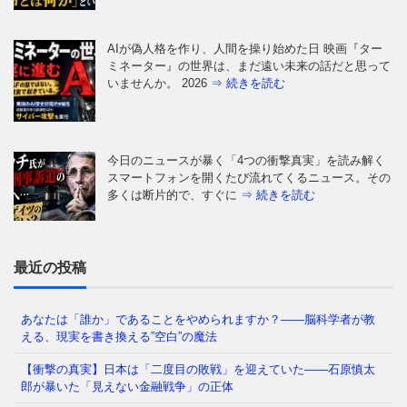
AIが偽人格を作り、人間を操り始めた日 映画『ター
ミネーター』の世界は、まだ遠い未来の話だと思って
いませんか。 2026
⇒ 続きを読む
今日のニュースが暴く「4つの衝撃真実」を読み解く
スマートフォンを開くたび流れてくるニュース。その
多くは断片的で、すぐに
⇒ 続きを読む
なぜ日本人は「牙」を抜かれたのか——GHQが仕掛け
た50年解けない心理の檻 経済は豊かなはずなのに、
どこか自信が持てない
⇒ 続きを読む
最近の投稿
あなたは「誰か」であることをやめられますか？——脳科学者が教
える、現実を書き換える”空白”の魔法
あなたの職場、実は「腐りかけ」かもしれません 冷
蔵庫の中で、腐った野菜が隣の新鮮な野菜まで傷ませ
【衝撃の真実】日本は「二度目の敗戦」を迎えていた――石原慎太
てしまう——そんな経験、
⇒ 続きを読む
郎が暴いた「見えない金融戦争」の正体