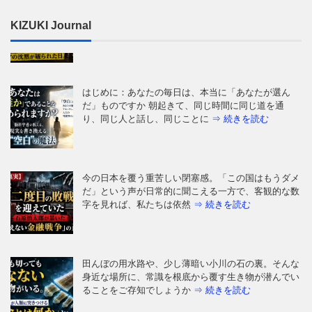
KIZUKI Journal
はじめに：あなたの毎日は、本当に「あなたが選ん
だ」ものですか 朝起きて、同じ時間に同じ道を通
り、同じ人と話し、同じことに
⇒ 続きを読む
今の日本を覆う重苦しい閉塞感。「この国はもうダメ
だ」という声が日常的に聞こえる一方で、客観的な数
字を見れば、私たちは依然
⇒ 続きを読む
田んぼの用水路や、少し薄暗い小川の石の裏。そんな
身近な場所に、常識を根底から覆す生き物が潜んでい
ることをご存知でしょうか
⇒ 続きを読む