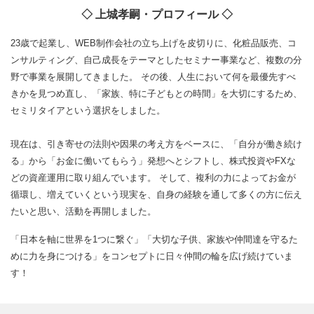
◇ 上城孝嗣・プロフィール ◇
23歳で起業し、WEB制作会社の立ち上げを皮切りに、化粧品販売、コ
ンサルティング、自己成長をテーマとしたセミナー事業など、複数の分
野で事業を展開してきました。 その後、人生において何を最優先すべ
きかを見つめ直し、「家族、特に子どもとの時間」を大切にするため、
セミリタイアという選択をしました。
現在は、引き寄せの法則や因果の考え方をベースに、「自分が働き続け
る」から「お金に働いてもらう」発想へとシフトし、株式投資やFXな
どの資産運用に取り組んでいます。 そして、複利の力によってお金が
循環し、増えていくという現実を、自身の経験を通して多くの方に伝え
たいと思い、活動を再開しました。
「日本を軸に世界を1つに繋ぐ」「大切な子供、家族や仲間達を守るた
めに力を身につける」をコンセプトに日々仲間の輪を広げ続けていま
す！