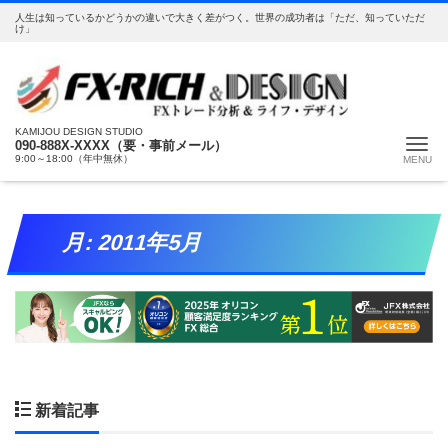
人生は知っているかどうかの違いで大きく差がつく。世界の成功者は「ただ、知っていただ
け」
KAMIJOU DESIGN STUDIO
Me
090-888X-XXXX（要・事前メール）
9:00～18:00（年中無休）
月:
2011年5月
新着記事