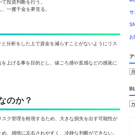
いて投資判断を行う。
し、一攫千金を夢見る。
サ
S
お
りと分析をした上で資金を減らすことがないようにリス
ア
益を上げる事を目的とし、値ごろ感や直感などの感覚に
。
B
なのか？
リスク管理を軽視するため、大きな損失を出す可能性が
ため、感情に左右されやすく、冷静な判断ができない。