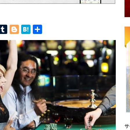
terest
Mastodon
Tumblr
Blogger
Hatena
共
有
サ