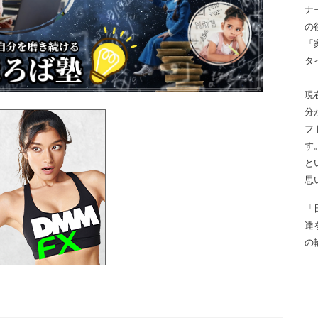
ナ
の
「
タ
現
分
フ
す
と
思
「
達
の