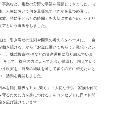
ー事業など、複数の分野で事業を展開してきました。 そ
後、人生において何を最優先すべきかを見つめ直し、
家族、特に子どもとの時間」を大切にするため、セミリ
イアという選択をしました。
在は、引き寄せの法則や因果の考え方をベースに、「自
が働き続ける」から「お金に働いてもらう」発想へとシ
トし、株式投資やFXなどの資産運用に取り組んでいま
。 そして、複利の力によってお金が循環し、増えていく
いう現実を、自身の経験を通して多くの方に伝えたいと
い、活動を再開しました。
日本を軸に世界を1つに繋ぐ」「大切な子供、家族や仲間
を守るために力を身につける」をコンセプトに日々仲間
輪を広げ続けています！