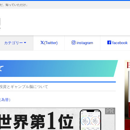
だ、知っていただけ」
カテゴリー
(Twitter)
instagram
facebook
て
投資とギャンブル脳について
（為替）