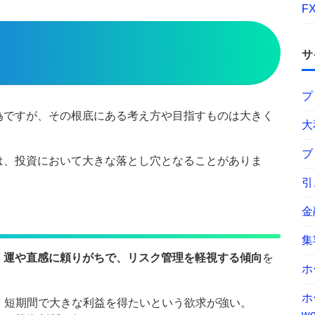
F
サ
プ
為ですが、その根底にある考え方や目指すものは大きく
大
ブ
は、投資において大きな落とし穴となることがありま
引
金
集
、運や直感に頼りがちで、リスク管理を軽視する傾向
を
ホ
ホ
、短期間で大きな利益を得たいという欲求が強い。
wo