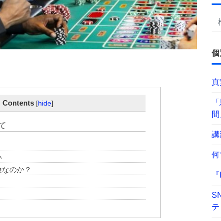
個
真
「
ontents
[
hide
]
間
て
講
何
い
険なのか？
『
S
テ