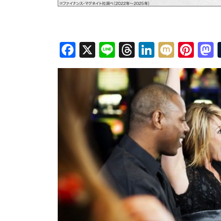
Facebook
X
Line
Threads
LinkedIn
Mixi
Pin