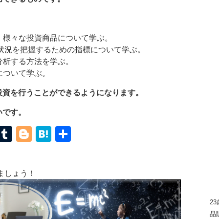
、様々な投資商品について学ぶ。
状況を把握するための指標について学ぶ。
分析する方法を学ぶ。
について学ぶ。
投資を行うことができるようになります。
いです。
terest
Mastodon
Tumblr
Blogger
Hatena
共
有
ましょう！
2
品