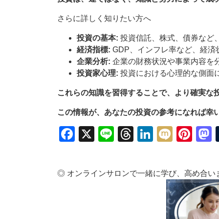
さらに詳しく知りたい方へ
投資の基本:
投資信託、株式、債券など
経済指標:
GDP、インフレ率など、経済
企業分析:
企業の財務状況や事業内容を
投資家心理:
投資における心理的な側面
これらの知識を習得することで、より確実な
この情報が、あなたの投資の参考になれば幸
Facebook
X
Line
Threads
LinkedIn
Mixi
Pin
◎ オンラインサロンで一緒に学び、高め合い