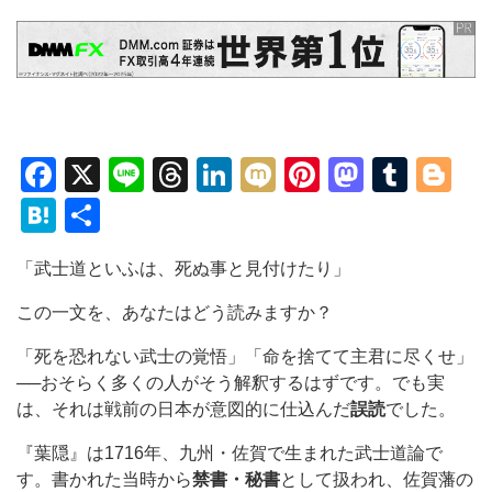
Facebook
X
Line
Threads
LinkedIn
Mixi
Pinterest
Mastod
Tumb
Bl
Hatena
共
有
「武士道といふは、死ぬ事と見付けたり」
この一文を、あなたはどう読みますか？
「死を恐れない武士の覚悟」「命を捨てて主君に尽くせ」
──おそらく多くの人がそう解釈するはずです。でも実
は、それは戦前の日本が意図的に仕込んだ
誤読
でした。
『葉隠』は1716年、九州・佐賀で生まれた武士道論で
す。書かれた当時から
禁書・秘書
として扱われ、佐賀藩の