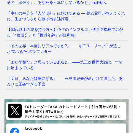
かし、2021年に公開さ
⇒ 続きを読む
その「頑張り」、あなたを不幸にしているかもしれません
「幸せの半分を『人間以外』に預けてみる ― 養老孟司が教えてくれ
た、生きづらさから抜け出す逃げ道」
【60代以上の親を持つ方へ】今年のインフルエンザ予防接種で広が
る「4倍成分」と「推奨年齢」の違和感
「その世界、本当にリアルですか?」——キアヌ・リーブスが遺し
た“気づき”へのラブレター
「まだ平和だ」と思っているあなたへ——第三次世界大戦は、すで
に始まっている
「明日、あなたは豚になる」——三島由紀夫が命がけで遺した、あ
まりに正確すぎる予言