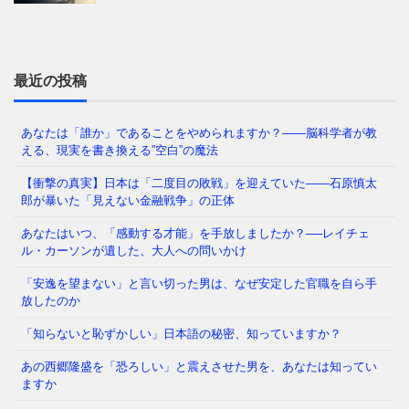
今の日本を覆う重苦しい閉塞感。「この国はもうダメ
だ」という声が日常的に聞こえる一方で、客観的な数
字を見れば、私たちは依然
⇒ 続きを読む
最近の投稿
あなたは「誰か」であることをやめられますか？——脳科学者が教
える、現実を書き換える”空白”の魔法
福岡県議会で今、ある問題が静かに、しかし確実に広
がっています。 議員たちの「海外視察」——その名
【衝撃の真実】日本は「二度目の敗戦」を迎えていた――石原慎太
目のもと、3年間で3億6
⇒ 続きを読む
郎が暴いた「見えない金融戦争」の正体
あなたはいつ、「感動する才能」を手放しましたか？──レイチェ
ル・カーソンが遺した、大人への問いかけ
その「痛み」は、我慢するしかないのでしょうか も
「安逸を望まない」と言い切った男は、なぜ安定した官職を自ら手
し今夜、大きな地震が起きて、あなたが着の身着のま
放したのか
ま避難所に駆け込んだとし
⇒ 続きを読む
「知らないと恥ずかしい」日本語の秘密、知っていますか？
あの西郷隆盛を「恐ろしい」と震えさせた男を、あなたは知ってい
「ワクチンこそが唯一の科学的手段である」——。こ
ますか
の数年間、私たちはそう信じ込まされてきました。し