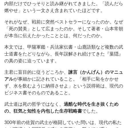
内部だけでひっそりと読み継がれてきました。「読んだら
燃やせ」という一文さえ含まれていたほどです。
それがなぜ、戦前に突然ベストセラーになったのか。なぜ
「死の賛美」として広まったのか。そして著者・山本常朝
が本当に伝えたかったこととは、何だったのか。
本文では、甲陽軍鑑・兵法家伝書・山鹿語類など複数の武
士道書をたどりながら、長年誤解され続けてきた『葉隠』
の真の姿に迫っています。
主君に盲目的に従うどころか、
諫言（かんげん）のマニュ
アル
が事細かに記されていること。「相手に恥をかかせ
ず、水を飲むように納得させよ」という説得術は、現代の
ビジネス書そのものであること。
武士道は死の哲学ではなく、
過酷な時代を生き抜くため
の、狂気と知性を内包した生存戦略書
でした。
300年前の佐賀の武士が格闘していた問いは、現代の私た