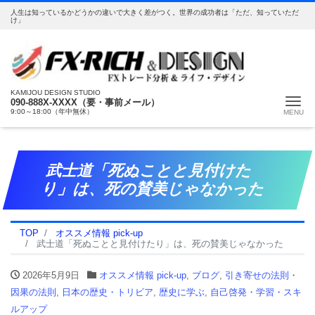
人生は知っているかどうかの違いで大きく差がつく。世界の成功者は「ただ、知っていただ
け」
KAMIJOU DESIGN STUDIO
Me
090-888X-XXXX（要・事前メール）
9:00～18:00（年中無休）
武士道「死ぬことと見付けた
り」は、死の賛美じゃなかった
TOP
オススメ情報 pick-up
武士道「死ぬことと見付けたり」は、死の賛美じゃなかった
2026年5月9日
オススメ情報 pick-up
,
ブログ
,
引き寄せの法則・
因果の法則
,
日本の歴史・トリビア
,
歴史に学ぶ
,
自己啓発・学習・スキ
ルアップ