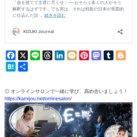
Facebook
X
Line
Threads
LinkedIn
Mixi
Pinterest
Mastod
Tumb
Bl
Hatena
共
有
◎ オンラインサロンで一緒に学び、高め合いましょう！
https://kamijou.net/onlinesalon/