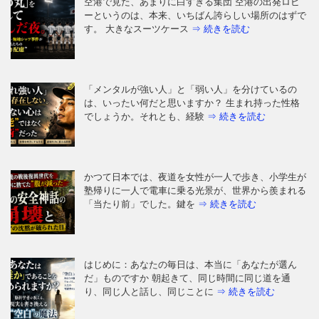
空港で見た、あまりに白すぎる集団 空港の出発ロビ
ーというのは、本来、いちばん誇らしい場所のはずで
す。 大きなスーツケース
⇒ 続きを読む
「メンタルが強い人」と「弱い人」を分けているの
は、いったい何だと思いますか？ 生まれ持った性格
でしょうか。それとも、経験
⇒ 続きを読む
かつて日本では、夜道を女性が一人で歩き、小学生が
塾帰りに一人で電車に乗る光景が、世界から羨まれる
「当たり前」でした。鍵を
⇒ 続きを読む
はじめに：あなたの毎日は、本当に「あなたが選ん
だ」ものですか 朝起きて、同じ時間に同じ道を通
り、同じ人と話し、同じことに
⇒ 続きを読む