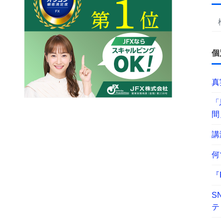
個
真
「
間
講
何
『
S
テ