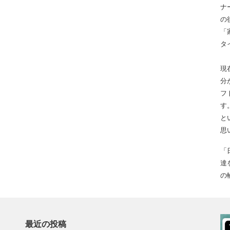
ナ
の
「
タ
現
分
フ
す
と
思
「
達
の
最近の投稿