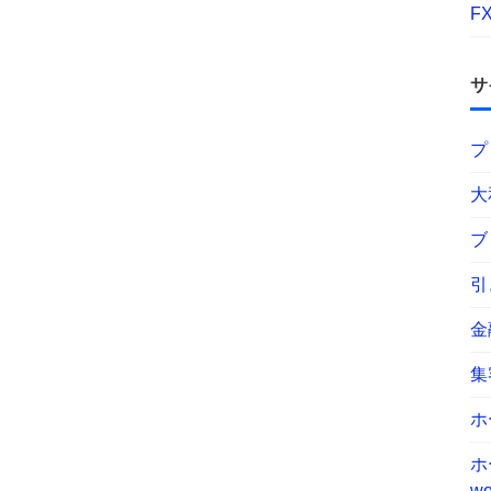
F
サ
プ
大
ブ
引
金
集
ホ
ホ
wo