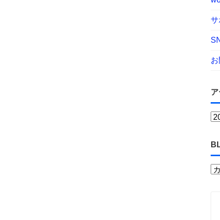
サ
S
お
ア
B