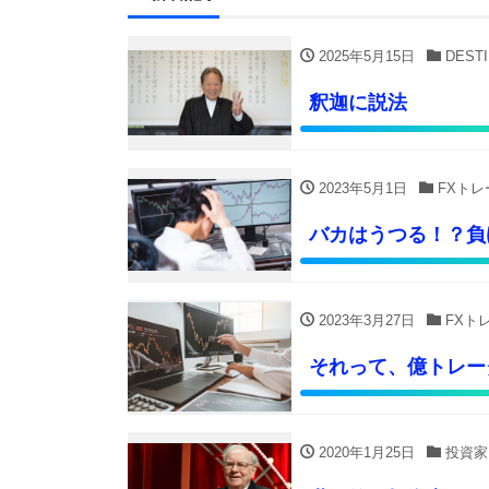
2025年5月15日
DEST
釈迦に説法
2023年5月1日
FXトレ
バカはうつる！？負
2023年3月27日
FXト
それって、億トレー
2020年1月25日
投資家