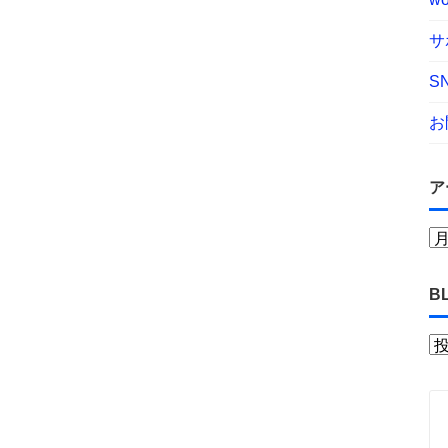
サ
S
お
ア
B