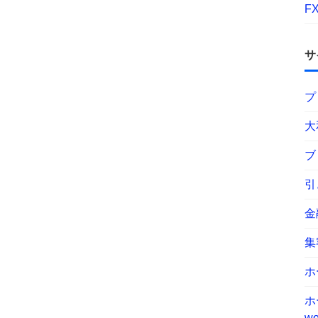
F
サ
プ
大
ブ
引
金
集
ホ
ホ
wo