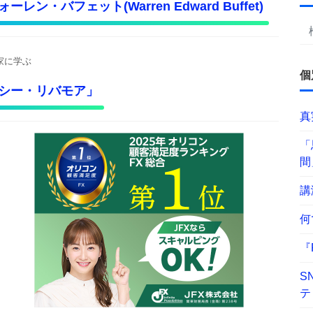
ン・バフェット(Warren Edward Buffet)
家に学ぶ
個
シー・リバモア」
真
「
間
講
何
『
S
テ