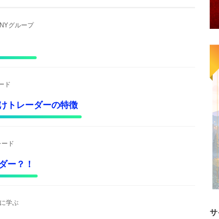
INYグループ
ード
けトレーダーの特徴
レード
ダー？！
に学ぶ
サ