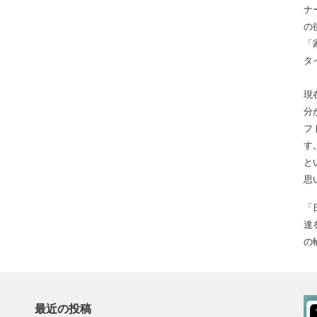
ナ
の
「
タ
現
分
フ
す
と
思
「
達
の
最近の投稿