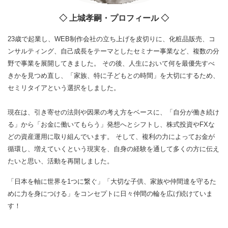
◇ 上城孝嗣・プロフィール ◇
23歳で起業し、WEB制作会社の立ち上げを皮切りに、化粧品販売、コ
ンサルティング、自己成長をテーマとしたセミナー事業など、複数の分
野で事業を展開してきました。 その後、人生において何を最優先すべ
きかを見つめ直し、「家族、特に子どもとの時間」を大切にするため、
セミリタイアという選択をしました。
現在は、引き寄せの法則や因果の考え方をベースに、「自分が働き続け
る」から「お金に働いてもらう」発想へとシフトし、株式投資やFXな
どの資産運用に取り組んでいます。 そして、複利の力によってお金が
循環し、増えていくという現実を、自身の経験を通して多くの方に伝え
たいと思い、活動を再開しました。
「日本を軸に世界を1つに繋ぐ」「大切な子供、家族や仲間達を守るた
めに力を身につける」をコンセプトに日々仲間の輪を広げ続けていま
す！