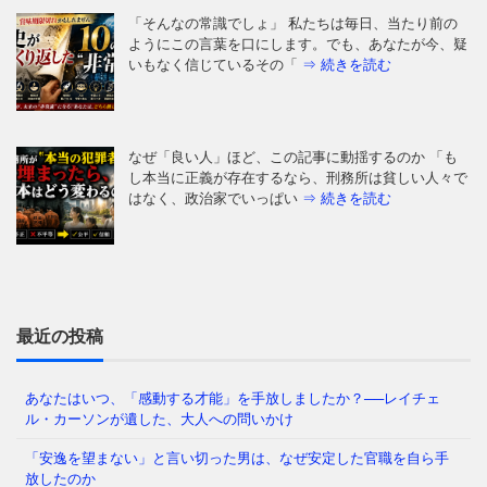
「そんなの常識でしょ」 私たちは毎日、当たり前の
ようにこの言葉を口にします。でも、あなたが今、疑
いもなく信じているその「
⇒ 続きを読む
なぜ「良い人」ほど、この記事に動揺するのか 「も
し本当に正義が存在するなら、刑務所は貧しい人々で
はなく、政治家でいっぱい
⇒ 続きを読む
「日本の医療は世界最高水準」——そう信じて疑わな
かった私たち。しかし、ウェルネスの最前線を覗く
と、そこには大きな空白地帯
⇒ 続きを読む
最近の投稿
あなたはいつ、「感動する才能」を手放しましたか？──レイチェ
ル・カーソンが遺した、大人への問いかけ
「わたしたちの多くは大人になるまえに澄みきった洞
察力や、美しいもの、畏敬すべきものへの直感力をに
「安逸を望まない」と言い切った男は、なぜ安定した官職を自ら手
ぶらせ、あるときはまった
⇒ 続きを読む
放したのか