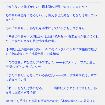
「知らないと恥ずかしい」日本語の秘密、知っていますか？
あの西郷隆盛を「恐ろしい」と震えさせた男を、あなたは知ってい
なぜ日本人は「牙」を抜かれたのか——GHQが仕掛け
ますか
た50年解けない心理の檻 経済は豊かなはずなのに、
どこか自信が持てない
⇒ 続きを読む
その「頑張り」、あなたを不幸にしているかもしれません
「幸せの半分を『人間以外』に預けてみる ― 養老孟司が教えてくれ
た、生きづらさから抜け出す逃げ道」
あなたの職場、実は「腐りかけ」かもしれません 冷
蔵庫の中で、腐った野菜が隣の新鮮な野菜まで傷ませ
【60代以上の親を持つ方へ】今年のインフルエンザ予防接種で広が
てしまう——そんな経験、
⇒ 続きを読む
る「4倍成分」と「推奨年齢」の違和感
「その世界、本当にリアルですか?」——キアヌ・リーブスが遺し
た“気づき”へのラブレター
「まだ平和だ」と思っているあなたへ——第三次世界大戦は、すで
に始まっている
「明日、あなたは豚になる」——三島由紀夫が命がけで遺した、あ
まりに正確すぎる予言
100億円を手放した脳外科医が気づいた「本物の願い」の見分け方