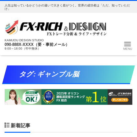
人生は知っているかどうかの違いで大きく差がつく。世界の成功者は「ただ、知っていただ
け」
KAMIJOU DESIGN STUDIO
Me
090-888X-XXXX（要・事前メール）
9:00～18:00（年中無休）
タグ:
ギャンブル脳
新着記事