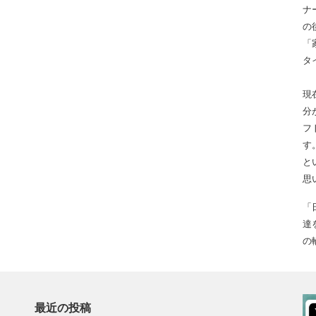
ナ
の
「
タ
現
分
フ
す
と
思
「
達
の
最近の投稿