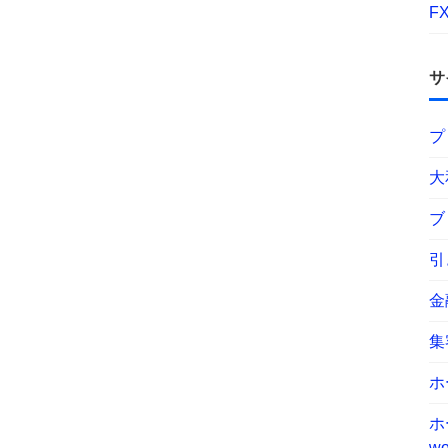
F
サ
プ
大
ブ
引
金
集
ホ
ホ
wo