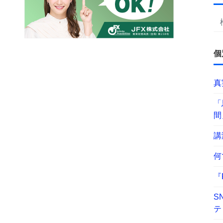
個
真
「
間
講
何
『
S
テ