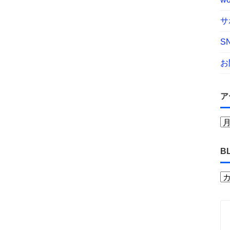
サ
S
お
ア
B