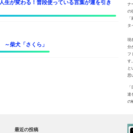
人生が変わる！普段使っている言葉が運を引き
ナ
の
「
タ
現
 ～柴犬「さくら」
分
フ
す
と
思
「
達
の
最近の投稿