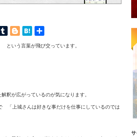
terest
Mastodon
Tumblr
Blogger
Hatena
共
有
」 という言葉が飛び交っています。
た解釈が広がっているのが気になります。
で 「上城さんは好きな事だけを仕事にしているのでは
。
サ