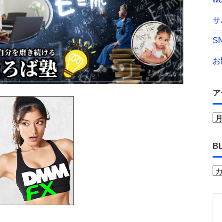
サ
S
お
ア
B