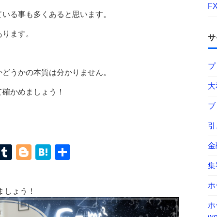
F
ている事も多くあると思います。
あります。
サ
プ
かどうかの本質は分かりません。
大
て確かめましょう！
ブ
引
金
terest
Mastodon
Tumblr
Blogger
Hatena
共
有
集
ホ
ましょう！
ホ
wo