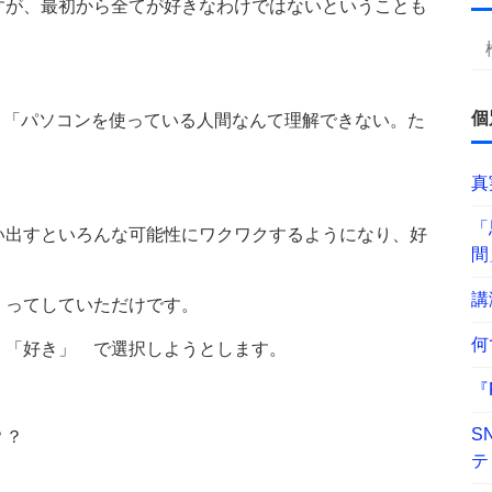
すが、最初から全てが好きなわけではないということも
個
、「パソコンを使っている人間なんて理解できない。た
。
真
「
い出すといろんな可能性にワクワクするようになり、好
間
講
 ってしていただけです。
何
 「好き」 で選択しようとします。
『
S
？？
テ