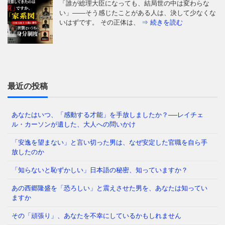
「誰が総理大臣になっても、結局世の中は変わらな
い」——そう感じたことがある人は、決して少なくな
いはずです。 その正体は、
⇒ 続きを読む
映画『ダーク・ウォーターズ』を見たことがあります
か。巨大化学メーカーが水源を汚染し、住民に深刻な
健康被害をもたらした物語
⇒ 続きを読む
最近の投稿
あなたはいつ、「感動する才能」を手放しましたか？──レイチェ
ル・カーソンが遺した、大人への問いかけ
1969年、サンフランシスコ海軍通信局。トップシーク
レットの権限を持つ若き通信兵ダン・ウィリスは、ア
「安逸を望まない」と言い切った男は、なぜ安定した官職を自ら手
ラスカ沖から届いた一
⇒ 続きを読む
放したのか
「知らないと恥ずかしい」日本語の秘密、知っていますか？
あの西郷隆盛を「恐ろしい」と震えさせた男を、あなたは知ってい
「そんなの常識でしょ」 私たちは毎日、当たり前の
ますか
ようにこの言葉を口にします。でも、あなたが今、疑
いもなく信じているその「
⇒ 続きを読む
その「頑張り」、あなたを不幸にしているかもしれません