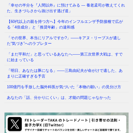
「幸せの半分を『人間以外』に預けてみる ― 養老孟司が教えてくれ
た、生きづらさから抜け出す逃げ道」
なぜ「良い人」ほど、この記事に動揺するのか 「も
し本当に正義が存在するなら、刑務所は貧しい人々で
【60代以上の親を持つ方へ】今年のインフルエンザ予防接種で広が
はなく、政治家でいっぱい
⇒ 続きを読む
る「4倍成分」と「推奨年齢」の違和感
「その世界、本当にリアルですか?」——キアヌ・リーブスが遺し
た“気づき”へのラブレター
「まだ平和だ」と思っているあなたへ——第三次世界大戦は、すで
に始まっている
「明日、あなたは豚になる」——三島由紀夫が命がけで遺した、あ
まりに正確すぎる予言
100億円を手放した脳外科医が気づいた「本物の願い」の見分け方
あなたの「話、分かりにくい」は、才能の問題じゃなかった