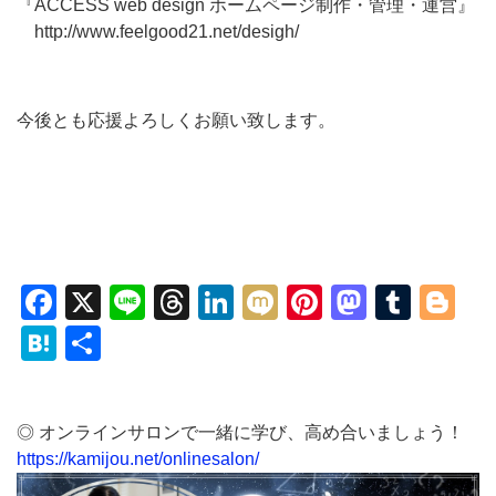
『ACCESS web design ホームページ制作・管理・運営』
http://www.feelgood21.net/desigh/
今後とも応援よろしくお願い致します。
Facebook
X
Line
Threads
LinkedIn
Mixi
Pinterest
Mastod
Tumb
Bl
Hatena
共
有
◎ オンラインサロンで一緒に学び、高め合いましょう！
https://kamijou.net/onlinesalon/