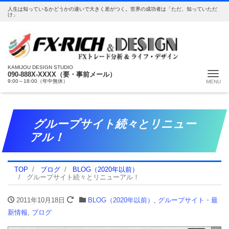
人生は知っているかどうかの違いで大きく差がつく。世界の成功者は「ただ、知っていただ
け」
KAMIJOU DESIGN STUDIO
Me
090-888X-XXXX（要・事前メール）
9:00～18:00（年中無休）
グループサイト続々とリニュー
アル！
TOP
ブログ
BLOG（2020年以前）
グループサイト続々とリニューアル！
2011年10月18日
BLOG（2020年以前）
,
グループサイト・最
新情報
,
ブログ