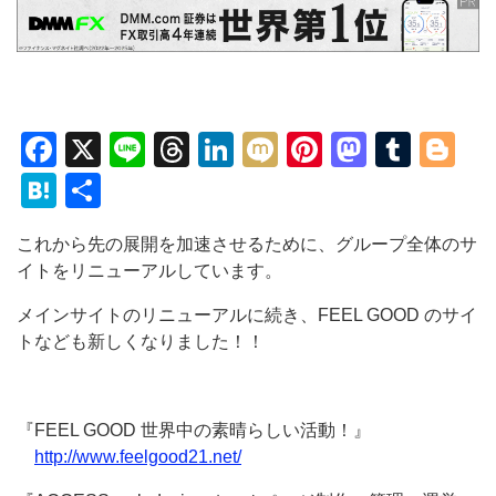
Facebook
X
Line
Threads
LinkedIn
Mixi
Pinterest
Mastod
Tumb
Bl
Hatena
共
有
これから先の展開を加速させるために、グループ全体のサ
イトをリニューアルしています。
メインサイトのリニューアルに続き、FEEL GOOD のサイ
トなども新しくなりました！！
『FEEL GOOD 世界中の素晴らしい活動！』
http://www.feelgood21.net/