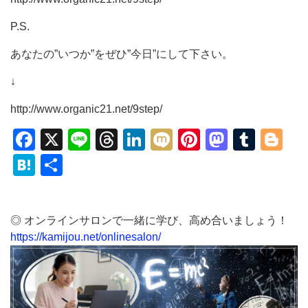
P.S.
あなたの”いつか”をぜひ”今日”にして下さい。
↓
http://www.organic21.net/9step/
Facebook
X
Line
Threads
LinkedIn
Mixi
Pinterest
Mastod
Tumb
Bl
Hatena
共
有
◎ オンラインサロンで一緒に学び、高め合いましょう！
https://kamijou.net/onlinesalon/