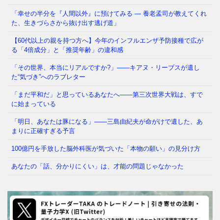
「幸せの半分を『人間以外』に預けてみる ― 養老孟司が教えてくれ
た、生きづらさから抜け出す逃げ道」
あなたの職場、実は「腐りかけ」かもしれません 冷
蔵庫の中で、腐った野菜が隣の新鮮な野菜まで傷ませ
【60代以上の親を持つ方へ】今年のインフルエンザ予防接種で広が
てしまう——そんな経験、
⇒ 続きを読む
る「4倍成分」と「推奨年齢」の違和感
「その世界、本当にリアルですか?」——キアヌ・リーブスが遺し
た“気づき”へのラブレター
「まだ平和だ」と思っているあなたへ——第三次世界大戦は、すで
に始まっている
「明日、あなたは豚になる」——三島由紀夫が命がけで遺した、あ
まりに正確すぎる予言
100億円を手放した脳外科医が気づいた「本物の願い」の見分け方
あなたの「話、分かりにくい」は、才能の問題じゃなかった