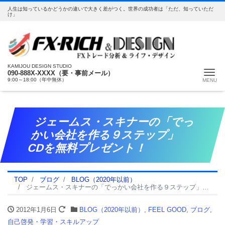
人生は知っているかどうかの違いで大きく差がつく。世界の成功者は「ただ、知っていただ
け」
KAMIJOU DESIGN STUDIO
Me
090-888X-XXXX（要・事前メール）
9:00～18:00（年中無休）
ジェームス・スキナーの「でっ
かい会社を作る９ステップ」
CDを無料プレゼント！
TOP
ブログ
BLOG（2020年以前）
ジェームス・スキナーの「でっかい会社を作る９ステップ」CDを無料プレゼント！
2012年1月6日
BLOG（2020年以前）
,
FEEL GOOD
,
ブログ
,
自己啓発・学習・スキルアップ