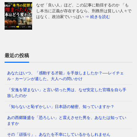
なぜ「良い人」ほど、この記事に動揺するのか 「も
し本当に正義が存在するなら、刑務所は貧しい人々で
はなく、政治家でいっぱい
⇒ 続きを読む
「日本の医療は世界最高水準」——そう信じて疑わな
かった私たち。しかし、ウェルネスの最前線を覗く
と、そこには大きな空白地帯
⇒ 続きを読む
最近の投稿
あなたはいつ、「感動する才能」を手放しましたか？──レイチェ
ル・カーソンが遺した、大人への問いかけ
「わたしたちの多くは大人になるまえに澄みきった洞
察力や、美しいもの、畏敬すべきものへの直感力をに
「安逸を望まない」と言い切った男は、なぜ安定した官職を自ら手
ぶらせ、あるときはまった
⇒ 続きを読む
放したのか
「知らないと恥ずかしい」日本語の秘密、知っていますか？
あの西郷隆盛を「恐ろしい」と震えさせた男を、あなたは知ってい
なぜ日本人は「牙」を抜かれたのか——GHQが仕掛け
ますか
た50年解けない心理の檻 経済は豊かなはずなのに、
どこか自信が持てない
⇒ 続きを読む
その「頑張り」、あなたを不幸にしているかもしれません