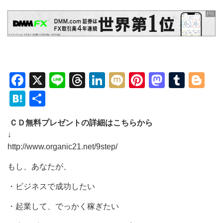
Facebook
X
Line
Threads
LinkedIn
Mixi
Pinterest
Mastod
Tumb
Bl
Hatena
共
有
ＣＤ無料プレゼントの詳細はこちらから
↓
http://www.organic21.net/9step/
もし、あなたが、
・ビジネスで成功したい
・起業して、でっかく稼ぎたい