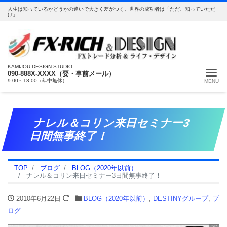
人生は知っているかどうかの違いで大きく差がつく。世界の成功者は「ただ、知っていただ
け」
KAMIJOU DESIGN STUDIO
Me
090-888X-XXXX（要・事前メール）
9:00～18:00（年中無休）
ナレル＆コリン来日セミナー3
日間無事終了！
TOP
ブログ
BLOG（2020年以前）
ナレル＆コリン来日セミナー3日間無事終了！
2010年6月22日
BLOG（2020年以前）
,
DESTINYグループ
,
ブ
ログ