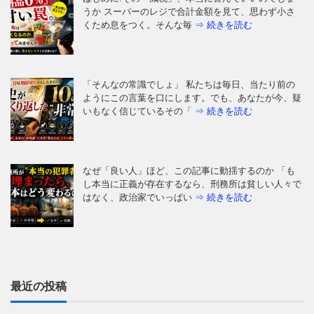
うか スーパーのレジで合計金額を見て、思わず小さ
くため息をつく。そんな毎
⇒ 続きを読む
「そんなの常識でしょ」 私たちは毎日、当たり前の
ようにこの言葉を口にします。でも、あなたが今、疑
いもなく信じているその「
⇒ 続きを読む
なぜ「良い人」ほど、この記事に動揺するのか 「も
し本当に正義が存在するなら、刑務所は貧しい人々で
はなく、政治家でいっぱい
⇒ 続きを読む
「日本の医療は世界最高水準」——そう信じて疑わな
かった私たち。しかし、ウェルネスの最前線を覗く
と、そこには大きな空白地帯
⇒ 続きを読む
最近の投稿