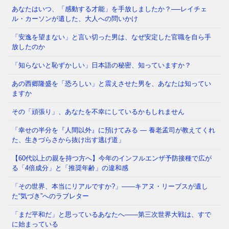
あなたはいつ、「感動する才能」を手放しましたか？──レイチェ
ル・カーソンが遺した、大人への問いかけ
「わたしたちの多くは大人になるまえに澄みきった洞
察力や、美しいもの、畏敬すべきものへの直感力をに
「安逸を望まない」と言い切った男は、なぜ安定した官職を自ら手
ぶらせ、あるときはまった
⇒ 続きを読む
放したのか
「知らないと恥ずかしい」日本語の秘密、知っていますか？
あの西郷隆盛を「恐ろしい」と震えさせた男を、あなたは知ってい
なぜ日本人は「牙」を抜かれたのか——GHQが仕掛け
ますか
た50年解けない心理の檻 経済は豊かなはずなのに、
どこか自信が持てない
⇒ 続きを読む
その「頑張り」、あなたを不幸にしているかもしれません
「幸せの半分を『人間以外』に預けてみる ― 養老孟司が教えてくれ
た、生きづらさから抜け出す逃げ道」
あなたの職場、実は「腐りかけ」かもしれません 冷
蔵庫の中で、腐った野菜が隣の新鮮な野菜まで傷ませ
【60代以上の親を持つ方へ】今年のインフルエンザ予防接種で広が
てしまう——そんな経験、
⇒ 続きを読む
る「4倍成分」と「推奨年齢」の違和感
「その世界、本当にリアルですか?」——キアヌ・リーブスが遺し
た“気づき”へのラブレター
「まだ平和だ」と思っているあなたへ——第三次世界大戦は、すで
に始まっている