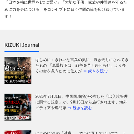
「日本を軸に世界を1つに繋ぐ」「大切な子供、家族や仲間達を守るた
めに力を身につける」をコンセプトに日々仲間の輪を広げ続けていま
す！
KIZUKI Journal
はじめに：きれいな言葉の奥に、置き去りにされてき
たもの 「原爆投下は、戦争を早く終わらせ、より多
くの命を救うために仕方が
⇒ 続きを読む
2026年7月31日、中国国務院が公布した「出入境管理
に関する規定」が、9月15日から施行されます。海外
メディアや専門家
⇒ 続きを読む
はじめに:その「減税」、本当に喜んでいいのでしょ