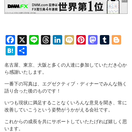
Facebook
X
Line
Threads
LinkedIn
Mixi
Pinterest
Mastod
Tumb
Bl
Hatena
共
有
名古屋、東京、大阪と多くの人達に参加していただき心か
ら感謝いたします。
一番下の写真は、エグゼクティブ・ディナーでみんな熱く
語り合った後のものです！
いつも現状に満足することなくいろんな意見を聞き、常に
改善していこうという姿勢がうかがえる会社です。
これからの成長を共にサポートしていたたげれば嬉しく思
います。