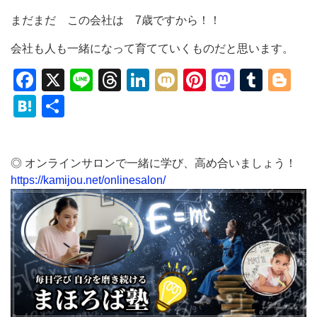
まだまだ この会社は 7歳ですから！！
会社も人も一緒になって育てていくものだと思います。
Facebook
X
Line
Threads
LinkedIn
Mixi
Pinterest
Mastod
Tumb
Bl
Hatena
共
有
◎ オンラインサロンで一緒に学び、高め合いましょう！
https://kamijou.net/onlinesalon/