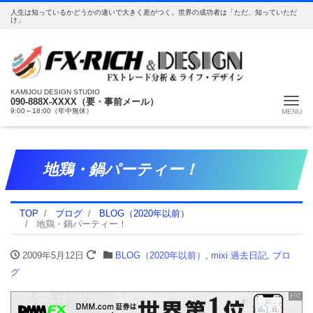
人生は知っているかどうかの違いで大きく差がつく。世界の成功者は「ただ、知っていただ
け」
KAMIJOU DESIGN STUDIO
Me
090-888X-XXXX（要・事前メール）
9:00～18:00（年中無休）
地鶏・鍋パーティー！
TOP
ブログ
BLOG（2020年以前）
地鶏・鍋パーティー！
2009年5月12日
BLOG（2020年以前）
,
mixi 過去日記
,
ブロ
グ