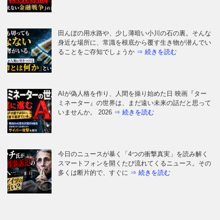
田んぼの用水路や、少し薄暗い小川の石の裏。そんな
身近な場所に、常識を根底から覆す生き物が潜んでい
ることをご存知でしょうか
⇒ 続きを読む
AIが偽人格を作り、人間を操り始めた日 映画『ター
ミネーター』の世界は、まだ遠い未来の話だと思って
いませんか。 2026
⇒ 続きを読む
今日のニュースが暴く「4つの衝撃真実」を読み解く
スマートフォンを開くたび流れてくるニュース。その
多くは断片的で、すぐに
⇒ 続きを読む
なぜ日本人は「牙」を抜かれたのか——GHQが仕掛け