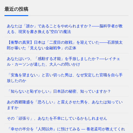
た50年解けない心理の檻 経済は豊かなはずなのに、
どこか自信が持てない
⇒ 続きを読む
最近の投稿
あなたは「誰か」であることをやめられますか？——脳科学者が教
える、現実を書き換える”空白”の魔法
あなたの職場、実は「腐りかけ」かもしれません 冷
蔵庫の中で、腐った野菜が隣の新鮮な野菜まで傷ませ
【衝撃の真実】日本は「二度目の敗戦」を迎えていた――石原慎太
てしまう——そんな経験、
⇒ 続きを読む
郎が暴いた「見えない金融戦争」の正体
あなたはいつ、「感動する才能」を手放しましたか？──レイチェ
ル・カーソンが遺した、大人への問いかけ
「メンタルが強い人」と「弱い人」を分けているの
「安逸を望まない」と言い切った男は、なぜ安定した官職を自ら手
は、いったい何だと思いますか？ 生まれ持った性格
放したのか
でしょうか。それとも、経験
⇒ 続きを読む
「知らないと恥ずかしい」日本語の秘密、知っていますか？
あの西郷隆盛を「恐ろしい」と震えさせた男を、あなたは知ってい
かつて日本では、夜道を女性が一人で歩き、小学生が
ますか
塾帰りに一人で電車に乗る光景が、世界から羨まれる
「当たり前」でした。鍵を
⇒ 続きを読む
その「頑張り」、あなたを不幸にしているかもしれません
「幸せの半分を『人間以外』に預けてみる ― 養老孟司が教えてくれ