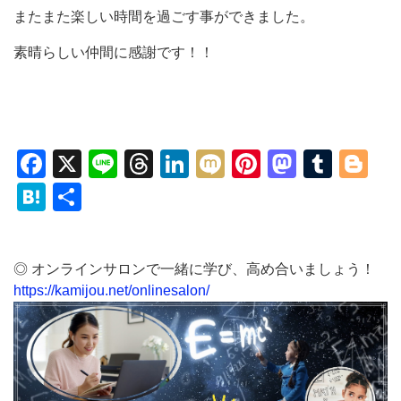
またまた楽しい時間を過ごす事ができました。
素晴らしい仲間に感謝です！！
Facebook
X
Line
Threads
LinkedIn
Mixi
Pinterest
Mastod
Tumb
Bl
Hatena
共
有
◎ オンラインサロンで一緒に学び、高め合いましょう！
https://kamijou.net/onlinesalon/