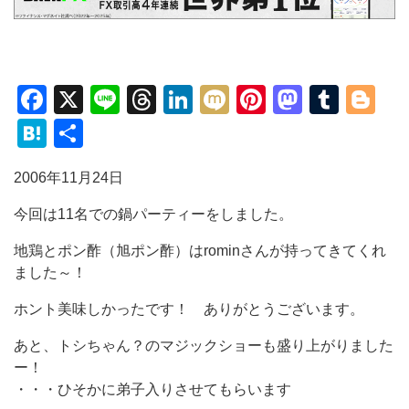
Facebook
X
Line
Threads
LinkedIn
Mixi
Pinterest
Mastod
Tumb
Bl
Hatena
共
有
2006年11月24日
今回は11名での鍋パーティーをしました。
地鶏とポン酢（旭ポン酢）はrominさんが持ってきてくれ
ました～！
ホント美味しかったです！ ありがとうございます。
あと、トシちゃん？のマジックショーも盛り上がりました
ー！
・・・ひそかに弟子入りさせてもらいます