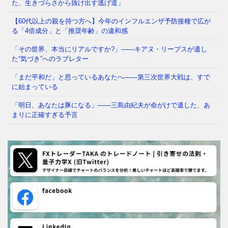
た、生きづらさから抜け出す逃げ道」
【60代以上の親を持つ方へ】今年のインフルエンザ予防接種で広が
る「4倍成分」と「推奨年齢」の違和感
「その世界、本当にリアルですか?」——キアヌ・リーブスが遺し
た“気づき”へのラブレター
「まだ平和だ」と思っているあなたへ——第三次世界大戦は、すで
に始まっている
「明日、あなたは豚になる」——三島由紀夫が命がけで遺した、あ
まりに正確すぎる予言