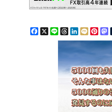
Facebook
X
Line
Threads
LinkedIn
Mixi
Pin