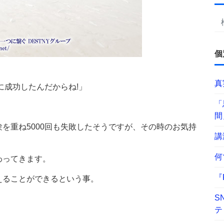
個
真
に成功したんだからね!」
「
間
を重ね5000回も失敗したそうですが、その時のお気持
講
何
わってきます。
『
えることができるという事。
S
テ