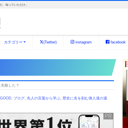
だ、知っていただけ」
カテゴリー
(Twitter)
instagram
facebook
回も失敗した？
 GOOD
,
ブログ
,
先人の言葉から学ぶ
,
歴史に名を刻む偉人達の遺