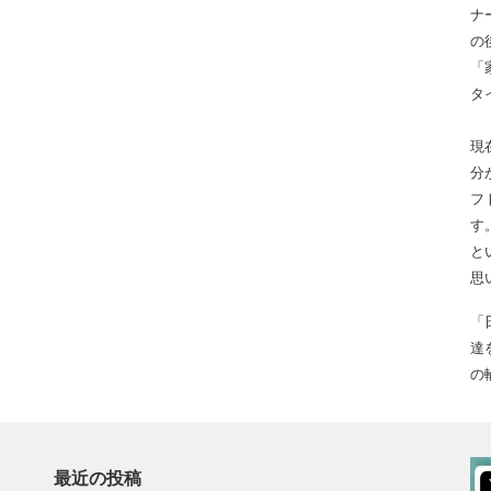
ナ
の
「
タ
現
分
フ
す
と
思
「
達
の
最近の投稿