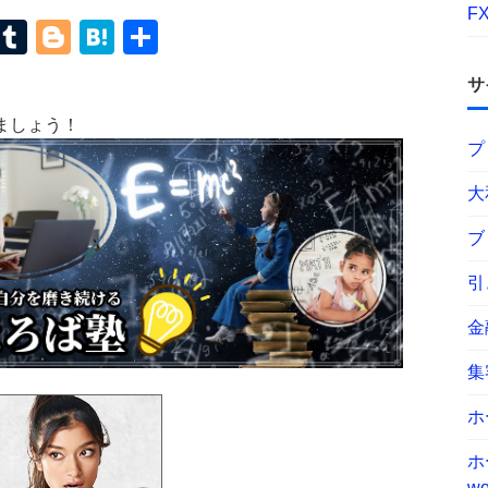
F
terest
Mastodon
Tumblr
Blogger
Hatena
共
有
サ
ましょう！
プ
大
ブ
引
金
集
ホ
ホ
wo