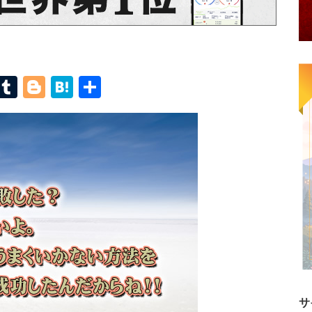
terest
Mastodon
Tumblr
Blogger
Hatena
共
有
サ