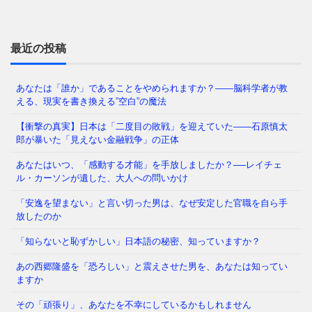
なぜ日本人は「牙」を抜かれたのか——GHQが仕掛け
た50年解けない心理の檻 経済は豊かなはずなのに、
どこか自信が持てない
⇒ 続きを読む
最近の投稿
あなたは「誰か」であることをやめられますか？——脳科学者が教
える、現実を書き換える”空白”の魔法
あなたの職場、実は「腐りかけ」かもしれません 冷
蔵庫の中で、腐った野菜が隣の新鮮な野菜まで傷ませ
【衝撃の真実】日本は「二度目の敗戦」を迎えていた――石原慎太
てしまう——そんな経験、
⇒ 続きを読む
郎が暴いた「見えない金融戦争」の正体
あなたはいつ、「感動する才能」を手放しましたか？──レイチェ
ル・カーソンが遺した、大人への問いかけ
「メンタルが強い人」と「弱い人」を分けているの
「安逸を望まない」と言い切った男は、なぜ安定した官職を自ら手
は、いったい何だと思いますか？ 生まれ持った性格
放したのか
でしょうか。それとも、経験
⇒ 続きを読む
「知らないと恥ずかしい」日本語の秘密、知っていますか？
あの西郷隆盛を「恐ろしい」と震えさせた男を、あなたは知ってい
かつて日本では、夜道を女性が一人で歩き、小学生が
ますか
塾帰りに一人で電車に乗る光景が、世界から羨まれる
「当たり前」でした。鍵を
⇒ 続きを読む
その「頑張り」、あなたを不幸にしているかもしれません