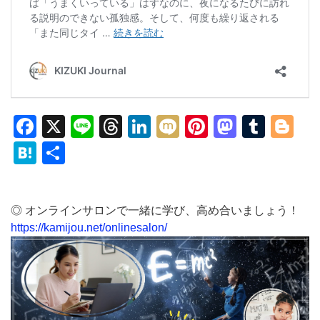
Facebook
X
Line
Threads
LinkedIn
Mixi
Pinterest
Mastod
Tumb
Bl
Hatena
共
有
◎ オンラインサロンで一緒に学び、高め合いましょう！
https://kamijou.net/onlinesalon/