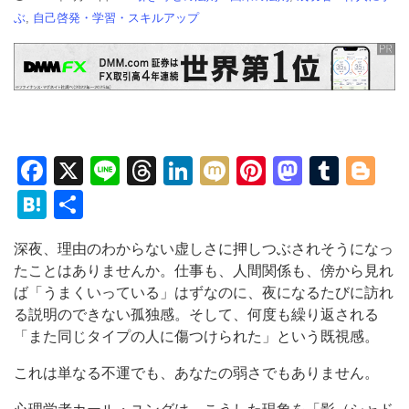
ぶ
,
自己啓発・学習・スキルアップ
Facebook
X
Line
Threads
LinkedIn
Mixi
Pinterest
Mastod
Tumb
Bl
Hatena
共
有
深夜、理由のわからない虚しさに押しつぶされそうになっ
たことはありませんか。仕事も、人間関係も、傍から見れ
ば「うまくいっている」はずなのに、夜になるたびに訪れ
る説明のできない孤独感。そして、何度も繰り返される
「また同じタイプの人に傷つけられた」という既視感。
これは単なる不運でも、あなたの弱さでもありません。