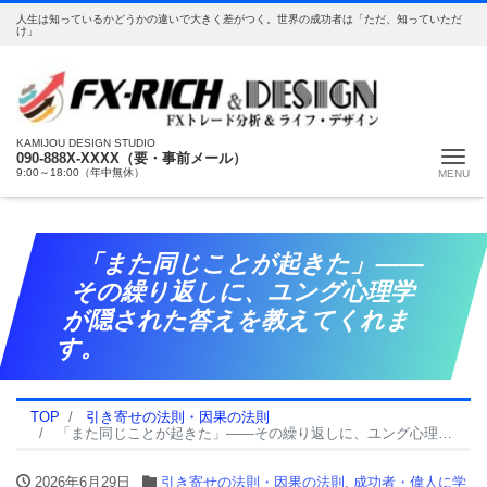
人生は知っているかどうかの違いで大きく差がつく。世界の成功者は「ただ、知っていただ
け」
KAMIJOU DESIGN STUDIO
Me
090-888X-XXXX（要・事前メール）
9:00～18:00（年中無休）
「また同じことが起きた」——
その繰り返しに、ユング心理学
が隠された答えを教えてくれま
す。
TOP
引き寄せの法則・因果の法則
「また同じことが起きた」——その繰り返しに、ユング心理学が隠された答えを教えてくれます。
2026年6月29日
引き寄せの法則・因果の法則
,
成功者・偉人に学