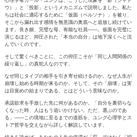
心理学者カール・ユングは、こうした現象を「影（シャド
ウ）」と「投影」というメカニズムで説明しました。私た
ちは社会に適応するために「仮面（ペルソナ）」を被り、
そこから漏れ出す感情を無意識の奥底へと追放し続けてい
ます。良き娘、完璧な母、有能な社員——。仮面を完璧に
演じるほど、抑圧された「本当の自分」は地下深くへと沈
んでいくのです。
そして驚くべきことに、この抑圧こそが「同じ人間関係の
繰り返し」の真犯人なのです。
なぜ同じタイプの相手を引き寄せ続けるのか。なぜ人生が
崩壊し始める時期が来るのか。そして、その「崩壊」は実
は目覚めの始まりである、とはどういう意味なのか。
承認欲求を手放した先に何があるのか。「自分を裏切らな
くなった時、人はもう追いかけない。ただ、選ぶのであ
る」——この境地に至るまでの道筋を、ユング心理学とス
トア哲学を交えながら詳しく解説しています。