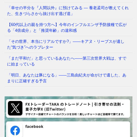
「幸せの半分を『人間以外』に預けてみる ― 養老孟司が教えてくれ
た、生きづらさから抜け出す逃げ道」
【60代以上の親を持つ方へ】今年のインフルエンザ予防接種で広が
る「4倍成分」と「推奨年齢」の違和感
「その世界、本当にリアルですか?」——キアヌ・リーブスが遺し
た“気づき”へのラブレター
「まだ平和だ」と思っているあなたへ——第三次世界大戦は、すで
に始まっている
「明日、あなたは豚になる」——三島由紀夫が命がけで遺した、あ
まりに正確すぎる予言