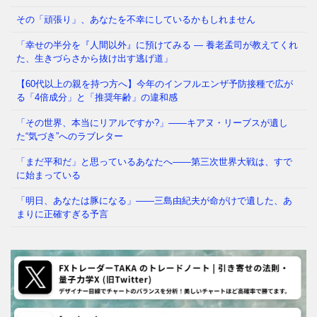
し今夜、大きな地震が起きて、あなたが着の身着のま
ま避難所に駆け込んだとし
⇒ 続きを読む
その「頑張り」、あなたを不幸にしているかもしれません
「幸せの半分を『人間以外』に預けてみる ― 養老孟司が教えてくれ
た、生きづらさから抜け出す逃げ道」
【60代以上の親を持つ方へ】今年のインフルエンザ予防接種で広が
る「4倍成分」と「推奨年齢」の違和感
「その世界、本当にリアルですか?」——キアヌ・リーブスが遺し
た“気づき”へのラブレター
「まだ平和だ」と思っているあなたへ——第三次世界大戦は、すで
に始まっている
「明日、あなたは豚になる」——三島由紀夫が命がけで遺した、あ
まりに正確すぎる予言