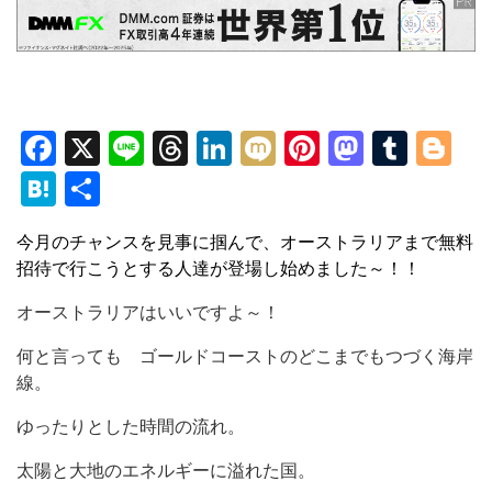
Facebook
X
Line
Threads
LinkedIn
Mixi
Pinterest
Mastod
Tumb
Bl
Hatena
共
有
今月のチャンスを見事に掴んで、オーストラリアまで無料
招待で行こうとする人達が登場し始めました～！！
オーストラリアはいいですよ～！
何と言っても ゴールドコーストのどこまでもつづく海岸
線。
ゆったりとした時間の流れ。
太陽と大地のエネルギーに溢れた国。