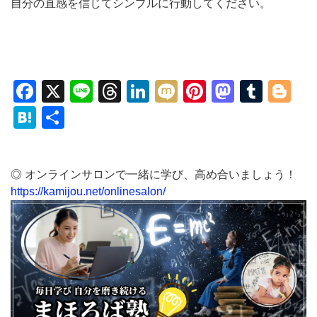
自分の直感を信じてシンプルに行動してください。
Facebook
X
Line
Threads
LinkedIn
Mixi
Pinterest
Mastod
Tumb
Bl
Hatena
共
有
◎ オンラインサロンで一緒に学び、高め合いましょう！
https://kamijou.net/onlinesalon/