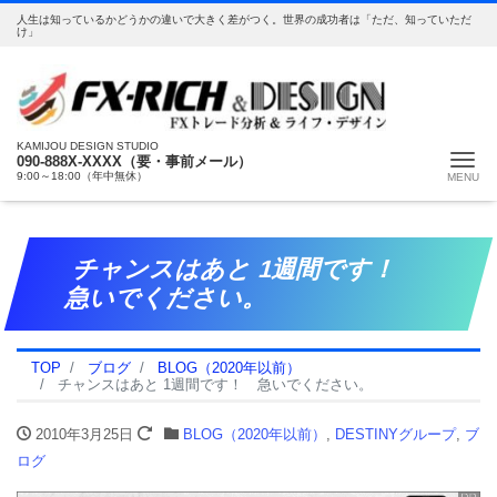
人生は知っているかどうかの違いで大きく差がつく。世界の成功者は「ただ、知っていただ
け」
KAMIJOU DESIGN STUDIO
Me
090-888X-XXXX（要・事前メール）
9:00～18:00（年中無休）
チャンスはあと 1週間です！
急いでください。
TOP
ブログ
BLOG（2020年以前）
チャンスはあと 1週間です！ 急いでください。
2010年3月25日
BLOG（2020年以前）
,
DESTINYグループ
,
ブ
ログ