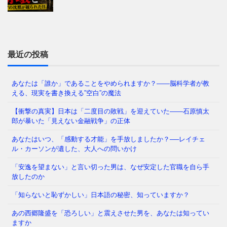
はじめに：あなたの毎日は、本当に「あなたが選ん
だ」ものですか 朝起きて、同じ時間に同じ道を通
り、同じ人と話し、同じことに
⇒ 続きを読む
最近の投稿
あなたは「誰か」であることをやめられますか？——脳科学者が教
える、現実を書き換える”空白”の魔法
今の日本を覆う重苦しい閉塞感。「この国はもうダメ
だ」という声が日常的に聞こえる一方で、客観的な数
【衝撃の真実】日本は「二度目の敗戦」を迎えていた――石原慎太
字を見れば、私たちは依然
⇒ 続きを読む
郎が暴いた「見えない金融戦争」の正体
あなたはいつ、「感動する才能」を手放しましたか？──レイチェ
ル・カーソンが遺した、大人への問いかけ
福岡県議会で今、ある問題が静かに、しかし確実に広
「安逸を望まない」と言い切った男は、なぜ安定した官職を自ら手
がっています。 議員たちの「海外視察」——その名
放したのか
目のもと、3年間で3億6
⇒ 続きを読む
「知らないと恥ずかしい」日本語の秘密、知っていますか？
あの西郷隆盛を「恐ろしい」と震えさせた男を、あなたは知ってい
その「痛み」は、我慢するしかないのでしょうか も
ますか