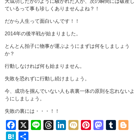
大成功したかのように騒がれた人が、次の瞬間には破産し
ているって事も珍しくありませんよね？！
だから人生って面白いんです！！
2014年の後半戦が始まりました。
とんとん拍子に物事が運ぶようにまずは何をしましょう
か？
行動しなければ何も始まりません。
失敗を恐れずに行動し続けましょう。
今、成功を掴んでいない人も表裏一体の原則を忘れないよ
うにしましょう。
失敗の裏には・・・！！
Facebook
X
Line
Threads
LinkedIn
Mixi
Pinterest
Mastod
Tumb
Bl
Hatena
共