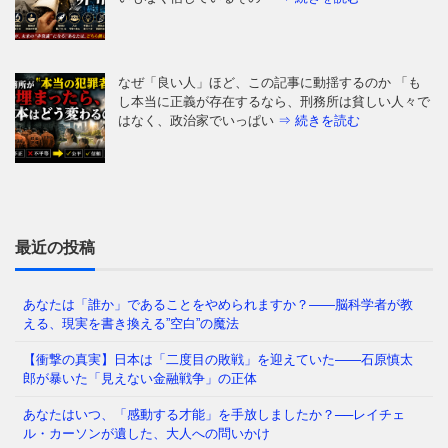
なぜ「良い人」ほど、この記事に動揺するのか 「も
し本当に正義が存在するなら、刑務所は貧しい人々で
はなく、政治家でいっぱい
⇒ 続きを読む
「日本の医療は世界最高水準」——そう信じて疑わな
かった私たち。しかし、ウェルネスの最前線を覗く
と、そこには大きな空白地帯
⇒ 続きを読む
最近の投稿
あなたは「誰か」であることをやめられますか？——脳科学者が教
える、現実を書き換える”空白”の魔法
「わたしたちの多くは大人になるまえに澄みきった洞
察力や、美しいもの、畏敬すべきものへの直感力をに
【衝撃の真実】日本は「二度目の敗戦」を迎えていた――石原慎太
ぶらせ、あるときはまった
⇒ 続きを読む
郎が暴いた「見えない金融戦争」の正体
あなたはいつ、「感動する才能」を手放しましたか？──レイチェ
ル・カーソンが遺した、大人への問いかけ