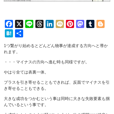
Facebook
X
Line
Threads
LinkedIn
Mixi
Pinterest
Mastod
Tumb
Bl
Hatena
共
有
1つ繋がり始めるとどんどん物事が達成する方向へと導か
れます。
・・・マイナスの方向へ進む時も同様ですが。
やはり全ては表裏一体。
プラスを引き寄せることもできれば、反面でマイナスを引
き寄せることもできる。
大きな成功をつかむという事は同時に大きな失敗要素も掴
んでいるという事です。