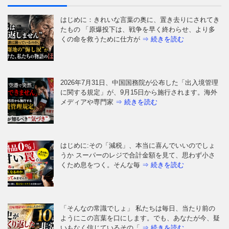
はじめに：きれいな言葉の奥に、置き去りにされてき
たもの 「原爆投下は、戦争を早く終わらせ、より多
くの命を救うために仕方が
⇒ 続きを読む
2026年7月31日、中国国務院が公布した「出入境管理
に関する規定」が、9月15日から施行されます。海外
メディアや専門家
⇒ 続きを読む
はじめに:その「減税」、本当に喜んでいいのでしょ
うか スーパーのレジで合計金額を見て、思わず小さ
くため息をつく。そんな毎
⇒ 続きを読む
「そんなの常識でしょ」 私たちは毎日、当たり前の
ようにこの言葉を口にします。でも、あなたが今、疑
いもなく信じているその「
⇒ 続きを読む