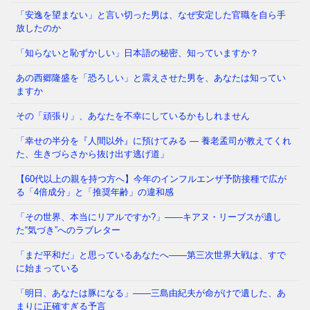
なぜ日本人は「牙」を抜かれたのか——GHQが仕掛け
「安逸を望まない」と言い切った男は、なぜ安定した官職を自ら手
た50年解けない心理の檻 経済は豊かなはずなのに、
放したのか
どこか自信が持てない
⇒ 続きを読む
「知らないと恥ずかしい」日本語の秘密、知っていますか？
あの西郷隆盛を「恐ろしい」と震えさせた男を、あなたは知ってい
あなたの職場、実は「腐りかけ」かもしれません 冷
ますか
蔵庫の中で、腐った野菜が隣の新鮮な野菜まで傷ませ
てしまう——そんな経験、
⇒ 続きを読む
その「頑張り」、あなたを不幸にしているかもしれません
「幸せの半分を『人間以外』に預けてみる ― 養老孟司が教えてくれ
た、生きづらさから抜け出す逃げ道」
【60代以上の親を持つ方へ】今年のインフルエンザ予防接種で広が
る「4倍成分」と「推奨年齢」の違和感
「その世界、本当にリアルですか?」——キアヌ・リーブスが遺し
た“気づき”へのラブレター
「まだ平和だ」と思っているあなたへ——第三次世界大戦は、すで
に始まっている
「明日、あなたは豚になる」——三島由紀夫が命がけで遺した、あ
まりに正確すぎる予言