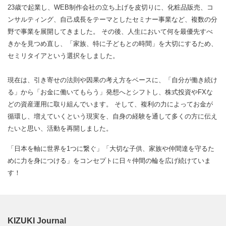
23歳で起業し、WEB制作会社の立ち上げを皮切りに、化粧品販売、コ
ンサルティング、自己成長をテーマとしたセミナー事業など、複数の分
野で事業を展開してきました。 その後、人生において何を最優先すべ
きかを見つめ直し、「家族、特に子どもとの時間」を大切にするため、
セミリタイアという選択をしました。
現在は、引き寄せの法則や因果の考え方をベースに、「自分が働き続け
る」から「お金に働いてもらう」発想へとシフトし、株式投資やFXな
どの資産運用に取り組んでいます。 そして、複利の力によってお金が
循環し、増えていくという現実を、自身の経験を通して多くの方に伝え
たいと思い、活動を再開しました。
「日本を軸に世界を1つに繋ぐ」「大切な子供、家族や仲間達を守るた
めに力を身につける」をコンセプトに日々仲間の輪を広げ続けていま
す！
KIZUKI Journal