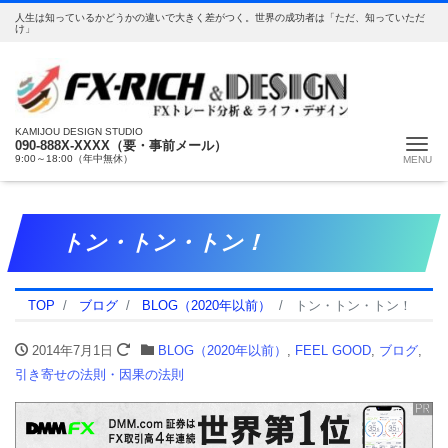
人生は知っているかどうかの違いで大きく差がつく。世界の成功者は「ただ、知っていただ
け」
KAMIJOU DESIGN STUDIO
Me
090-888X-XXXX（要・事前メール）
9:00～18:00（年中無休）
トン・トン・トン！
TOP
ブログ
BLOG（2020年以前）
トン・トン・トン！
2014年7月1日
BLOG（2020年以前）
,
FEEL GOOD
,
ブログ
,
引き寄せの法則・因果の法則