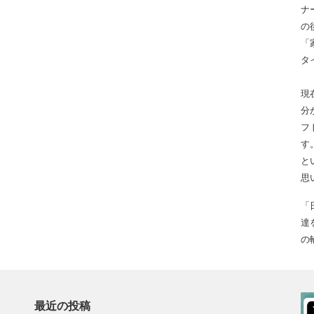
ナ
の
「
タ
現
分
フ
す
と
思
「
達
の
最近の投稿