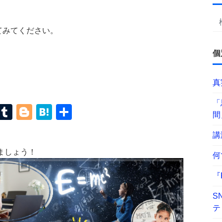
てみてください。
個
真
「
terest
Mastodon
Tumblr
Blogger
Hatena
共
間
有
講
ましょう！
何
『
S
テ