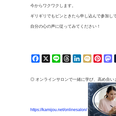
今からワクワクします。
ギリギリでもピンときたら申し込んで参加し
自分の心の声に従ってみてください！
Facebook
X
Line
Threads
LinkedIn
Mixi
Pin
◎ オンラインサロンで一緒に学び、高め合い
https://kamijou.net/onlinesalon/