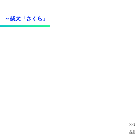
 ～柴犬「さくら」
2
品