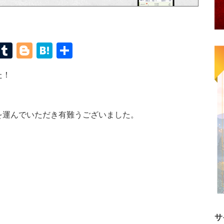
terest
Mastodon
Tumblr
Blogger
Hatena
共
有
た！
を運んでいただき有難うございました。
サ