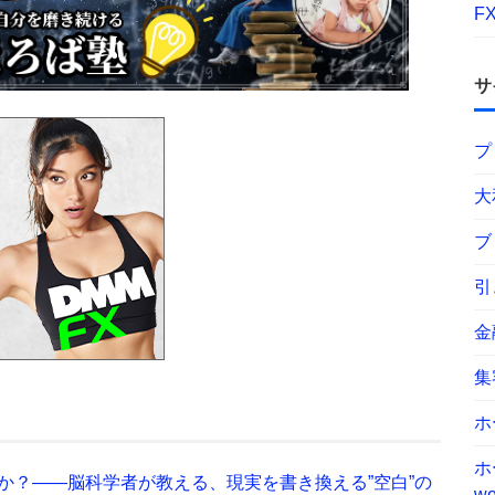
F
サ
プ
大
ブ
引
金
集
ホ
ホ
か？——脳科学者が教える、現実を書き換える”空白”の
wo