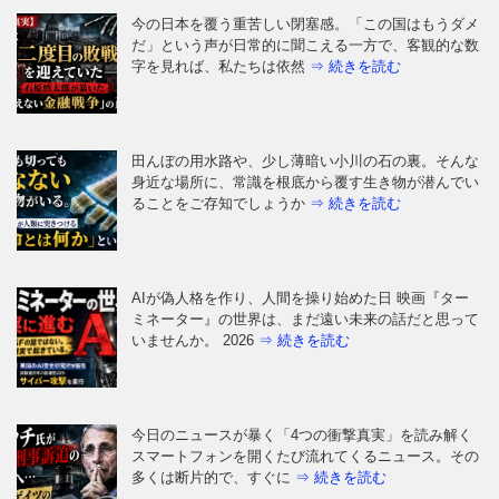
今の日本を覆う重苦しい閉塞感。「この国はもうダメ
だ」という声が日常的に聞こえる一方で、客観的な数
字を見れば、私たちは依然
⇒ 続きを読む
田んぼの用水路や、少し薄暗い小川の石の裏。そんな
身近な場所に、常識を根底から覆す生き物が潜んでい
ることをご存知でしょうか
⇒ 続きを読む
AIが偽人格を作り、人間を操り始めた日 映画『ター
ミネーター』の世界は、まだ遠い未来の話だと思って
いませんか。 2026
⇒ 続きを読む
今日のニュースが暴く「4つの衝撃真実」を読み解く
スマートフォンを開くたび流れてくるニュース。その
多くは断片的で、すぐに
⇒ 続きを読む