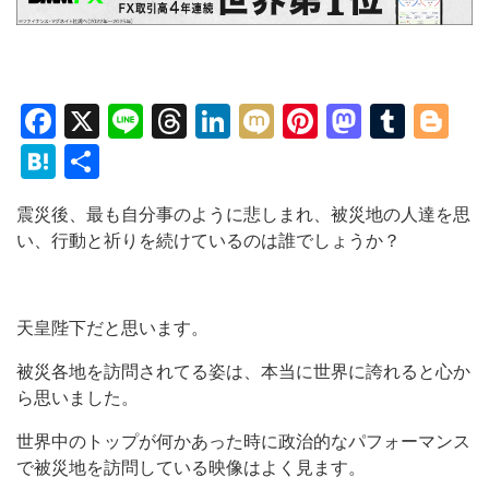
Facebook
X
Line
Threads
LinkedIn
Mixi
Pinterest
Mastod
Tumb
Bl
Hatena
共
有
震災後、最も自分事のように悲しまれ、被災地の人達を思
い、行動と祈りを続けているのは誰でしょうか？
天皇陛下だと思います。
被災各地を訪問されてる姿は、本当に世界に誇れると心か
ら思いました。
世界中のトップが何かあった時に政治的なパフォーマンス
で被災地を訪問している映像はよく見ます。