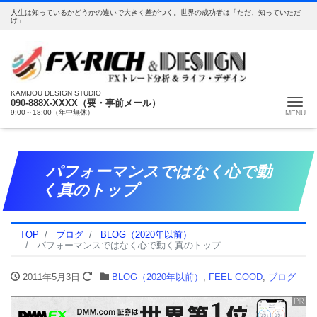
人生は知っているかどうかの違いで大きく差がつく。世界の成功者は「ただ、知っていただ
け」
KAMIJOU DESIGN STUDIO
Me
090-888X-XXXX（要・事前メール）
9:00～18:00（年中無休）
パフォーマンスではなく心で動
く真のトップ
TOP
ブログ
BLOG（2020年以前）
パフォーマンスではなく心で動く真のトップ
2011年5月3日
BLOG（2020年以前）
,
FEEL GOOD
,
ブログ