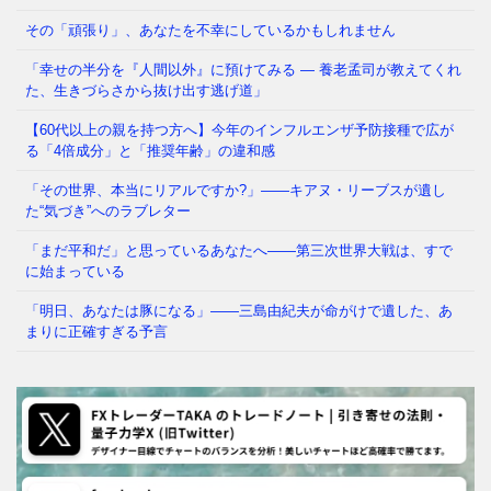
塾帰りに一人で電車に乗る光景が、世界から羨まれる
「当たり前」でした。鍵を
⇒ 続きを読む
その「頑張り」、あなたを不幸にしているかもしれません
「幸せの半分を『人間以外』に預けてみる ― 養老孟司が教えてくれ
た、生きづらさから抜け出す逃げ道」
【60代以上の親を持つ方へ】今年のインフルエンザ予防接種で広が
る「4倍成分」と「推奨年齢」の違和感
「その世界、本当にリアルですか?」——キアヌ・リーブスが遺し
た“気づき”へのラブレター
「まだ平和だ」と思っているあなたへ——第三次世界大戦は、すで
に始まっている
「明日、あなたは豚になる」——三島由紀夫が命がけで遺した、あ
まりに正確すぎる予言