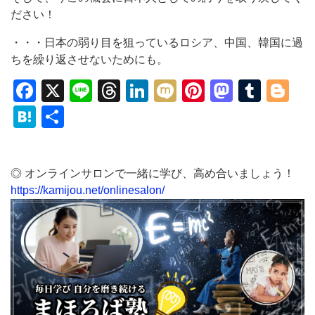
ださい！
・・・日本の弱り目を狙っているロシア、中国、韓国に過
ちを繰り返させないためにも。
Facebook
X
Line
Threads
LinkedIn
Mixi
Pinterest
Mastod
Tumb
Bl
Hatena
共
有
◎ オンラインサロンで一緒に学び、高め合いましょう！
https://kamijou.net/onlinesalon/