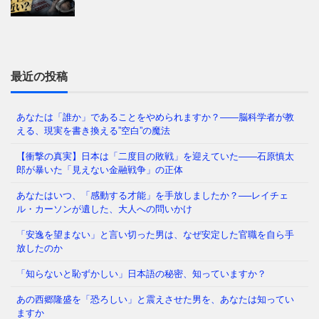
なぜ日本人は「牙」を抜かれたのか——GHQが仕掛け
た50年解けない心理の檻 経済は豊かなはずなのに、
どこか自信が持てない
⇒ 続きを読む
最近の投稿
あなたは「誰か」であることをやめられますか？——脳科学者が教
える、現実を書き換える”空白”の魔法
あなたの職場、実は「腐りかけ」かもしれません 冷
蔵庫の中で、腐った野菜が隣の新鮮な野菜まで傷ませ
【衝撃の真実】日本は「二度目の敗戦」を迎えていた――石原慎太
てしまう——そんな経験、
⇒ 続きを読む
郎が暴いた「見えない金融戦争」の正体
あなたはいつ、「感動する才能」を手放しましたか？──レイチェ
ル・カーソンが遺した、大人への問いかけ
「メンタルが強い人」と「弱い人」を分けているの
「安逸を望まない」と言い切った男は、なぜ安定した官職を自ら手
は、いったい何だと思いますか？ 生まれ持った性格
放したのか
でしょうか。それとも、経験
⇒ 続きを読む
「知らないと恥ずかしい」日本語の秘密、知っていますか？
あの西郷隆盛を「恐ろしい」と震えさせた男を、あなたは知ってい
かつて日本では、夜道を女性が一人で歩き、小学生が
ますか