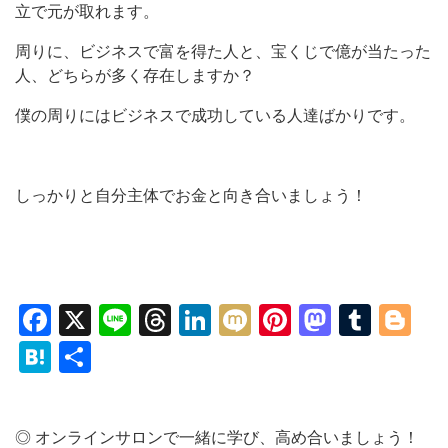
立で元が取れます。
周りに、ビジネスで富を得た人と、宝くじで億が当たった
人、どちらが多く存在しますか？
僕の周りにはビジネスで成功している人達ばかりです。
しっかりと自分主体でお金と向き合いましょう！
Facebook
X
Line
Threads
LinkedIn
Mixi
Pinterest
Mastod
Tumb
Bl
Hatena
共
有
◎ オンラインサロンで一緒に学び、高め合いましょう！