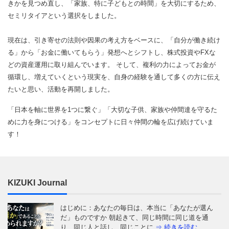
きかを見つめ直し、「家族、特に子どもとの時間」を大切にするため、
セミリタイアという選択をしました。
現在は、引き寄せの法則や因果の考え方をベースに、「自分が働き続け
る」から「お金に働いてもらう」発想へとシフトし、株式投資やFXな
どの資産運用に取り組んでいます。 そして、複利の力によってお金が
循環し、増えていくという現実を、自身の経験を通して多くの方に伝え
たいと思い、活動を再開しました。
「日本を軸に世界を1つに繋ぐ」「大切な子供、家族や仲間達を守るた
めに力を身につける」をコンセプトに日々仲間の輪を広げ続けていま
す！
KIZUKI Journal
はじめに：あなたの毎日は、本当に「あなたが選ん
だ」ものですか 朝起きて、同じ時間に同じ道を通
り、同じ人と話し、同じことに
⇒ 続きを読む