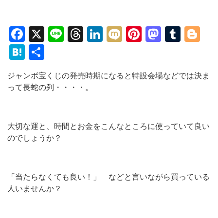
Facebook
X
Line
Threads
LinkedIn
Mixi
Pinterest
Mastod
Tumb
Bl
Hatena
共
有
ジャンボ宝くじの発売時期になると特設会場などでは決ま
って長蛇の列・・・・。
大切な運と、時間とお金をこんなところに使っていて良い
のでしょうか？
「当たらなくても良い！」 などと言いながら買っている
人いませんか？