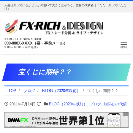
人生は知っているかどうかの違いで大きく差がつく。世界の成功者は「ただ、知っていただ
け」
KAMIJOU DESIGN STUDIO
Me
090-888X-XXXX（要・事前メール）
9:00～18:00（年中無休）
宝くじに期待？？
TOP
ブログ
BLOG（2020年以前）
宝くじに期待？？
2011年7月14日
BLOG（2020年以前）
,
ブログ
,
無関心の代償