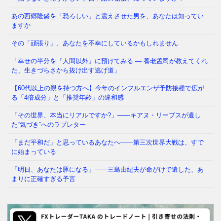
あの西郷隆盛を「恐ろしい」と震えさせた男を、あなたは知ってい
かつて日本では、夜道を女性が一人で歩き、小学生が
ますか
塾帰りに一人で電車に乗る光景が、世界から羨まれる
「当たり前」でした。鍵を
⇒ 続きを読む
その「頑張り」、あなたを不幸にしているかもしれません
「幸せの半分を『人間以外』に預けてみる ― 養老孟司が教えてくれ
た、生きづらさから抜け出す逃げ道」
【60代以上の親を持つ方へ】今年のインフルエンザ予防接種で広が
る「4倍成分」と「推奨年齢」の違和感
「その世界、本当にリアルですか?」——キアヌ・リーブスが遺し
た“気づき”へのラブレター
「まだ平和だ」と思っているあなたへ——第三次世界大戦は、すで
に始まっている
「明日、あなたは豚になる」——三島由紀夫が命がけで遺した、あ
まりに正確すぎる予言