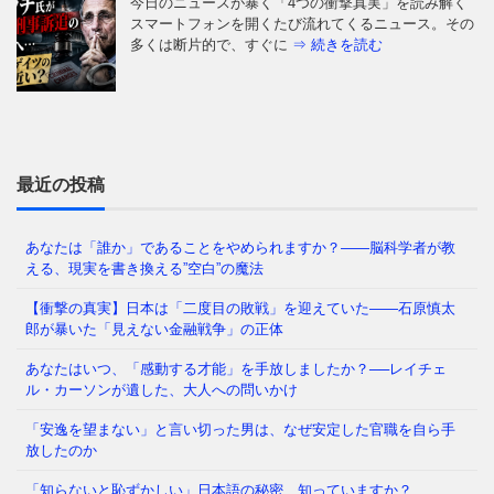
今日のニュースが暴く「4つの衝撃真実」を読み解く
スマートフォンを開くたび流れてくるニュース。その
多くは断片的で、すぐに
⇒ 続きを読む
なぜ日本人は「牙」を抜かれたのか——GHQが仕掛け
た50年解けない心理の檻 経済は豊かなはずなのに、
どこか自信が持てない
⇒ 続きを読む
最近の投稿
あなたは「誰か」であることをやめられますか？——脳科学者が教
える、現実を書き換える”空白”の魔法
あなたの職場、実は「腐りかけ」かもしれません 冷
蔵庫の中で、腐った野菜が隣の新鮮な野菜まで傷ませ
【衝撃の真実】日本は「二度目の敗戦」を迎えていた――石原慎太
てしまう——そんな経験、
⇒ 続きを読む
郎が暴いた「見えない金融戦争」の正体
あなたはいつ、「感動する才能」を手放しましたか？──レイチェ
ル・カーソンが遺した、大人への問いかけ
「メンタルが強い人」と「弱い人」を分けているの
「安逸を望まない」と言い切った男は、なぜ安定した官職を自ら手
は、いったい何だと思いますか？ 生まれ持った性格
放したのか
でしょうか。それとも、経験
⇒ 続きを読む
「知らないと恥ずかしい」日本語の秘密、知っていますか？