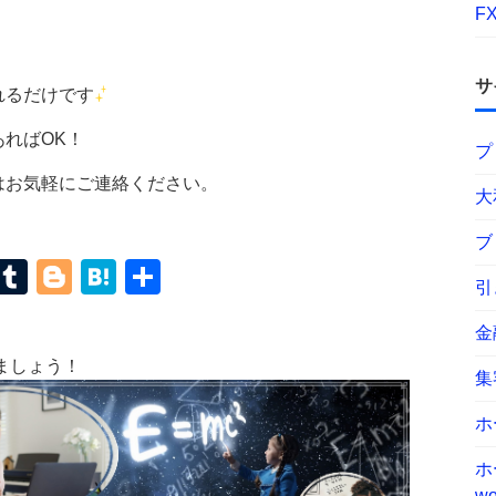
F
サ
れるだけです
ればOK！
プ
はお気軽にご連絡ください。
大
ブ
terest
Mastodon
Tumblr
Blogger
Hatena
共
引
有
金
ましょう！
集
ホ
ホ
wo