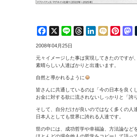
Facebook
X
Line
Threads
LinkedIn
Mixi
Pin
2008年04月25日
元々イメージした事は実現してきたのですが
素晴らしい人達ばかりと出逢います。
自然と導かれるように
皆さんに共通しているのは「今の日本を良く
お金に対する欲に流されないしっかりと「誇
そして、自分だけが良いのではなく多くの人
日本人としても世界に誇れる人達です。
世の中には、成功哲学や幸福論、方法論など
ほとんどの場合他人の哲学をコピーして語っ