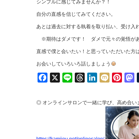
シンプルに感じてみませんか？！
自分の直感を信じてみてください。
あとは過去に対する執着を取り払い、受け入
※期待はダメです！ ダメで元々の覚悟があ
直感で僕と会いたい！と思っていただいた方
お会いしていろいろ話しましょう
Facebook
X
Line
Threads
LinkedIn
Mixi
Pin
◎ オンラインサロンで一緒に学び、高め合い
https://kamijou.net/onlinesalon/