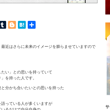
terest
Mastodon
Tumblr
Blogger
Hatena
共
有
、最近はさらに未来のイメージを膨らませていますので
したい」との思いを持っていて
り」を持った人です。
達と分かち合いたいとの思いを持った
を語っている人が多くいますが
サ
ているだけで自分自身の