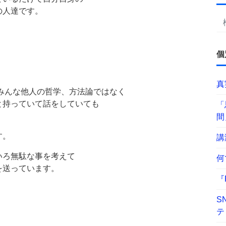
の人達です。
個
真
みんな他人の哲学、方法論ではなく
と持っていて話をしていても
「
間
す。
講
いろ無駄な事を考えて
何
を送っています。
『
S
テ