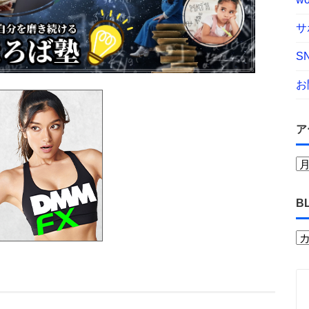
サ
S
お
ア
B