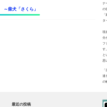
ナ
 ～柴犬「さくら」
の
「
タ
現
分
フ
す
と
思
「
達
の
最近の投稿