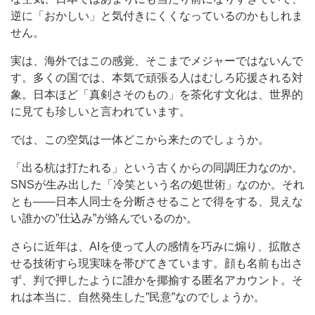
逆に「おかしい」と気付きにくくなっているのかもしれま
せん。
実は、海外ではこの感覚、そこまでメジャーではないんで
す。多くの国では、本気で頑張る人はむしろ応援される対
象。日本ほど「真剣さそのもの」を茶化す文化は、世界的
に見ても珍しいと言われています。
では、この空気は一体どこから来たのでしょうか。
「出る杭は打たれる」という古くからの同調圧力なのか。
SNSが生み出した「冷笑という名の処世術」なのか。それ
とも――日本人同士を分断させることで得をする、見えな
い誰かの”仕込み”が絡んでいるのか。
さらに近年は、AIを使って人の感情を巧みに煽り、拡散さ
せる技術すら現実味を帯びてきています。顔も名前も出さ
ず、判で押したように誰かを揶揄する匿名アカウント。そ
れは本当に、自然発生した”民意”なのでしょうか。