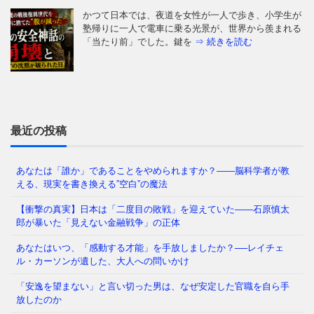
かつて日本では、夜道を女性が一人で歩き、小学生が
塾帰りに一人で電車に乗る光景が、世界から羨まれる
「当たり前」でした。鍵を
⇒ 続きを読む
はじめに：あなたの毎日は、本当に「あなたが選ん
だ」ものですか 朝起きて、同じ時間に同じ道を通
り、同じ人と話し、同じことに
⇒ 続きを読む
最近の投稿
あなたは「誰か」であることをやめられますか？——脳科学者が教
える、現実を書き換える”空白”の魔法
今の日本を覆う重苦しい閉塞感。「この国はもうダメ
だ」という声が日常的に聞こえる一方で、客観的な数
【衝撃の真実】日本は「二度目の敗戦」を迎えていた――石原慎太
字を見れば、私たちは依然
⇒ 続きを読む
郎が暴いた「見えない金融戦争」の正体
あなたはいつ、「感動する才能」を手放しましたか？──レイチェ
ル・カーソンが遺した、大人への問いかけ
福岡県議会で今、ある問題が静かに、しかし確実に広
「安逸を望まない」と言い切った男は、なぜ安定した官職を自ら手
がっています。 議員たちの「海外視察」——その名
放したのか
目のもと、3年間で3億6
⇒ 続きを読む