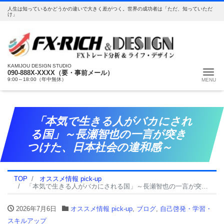
人生は知っているかどうかの違いで大きく差がつく。世界の成功者は「ただ、知っていただ
け」
KAMIJOU DESIGN STUDIO
Me
090-888X-XXXX（要・事前メール）
9:00～18:00（年中無休）
「本気で生きる人がバカにされ
る国」～長瀬智也の一言が突き
つけた、日本社会の違和感～
TOP
オススメ情報 pick-up
「本気で生きる人がバカにされる国」～長瀬智也の一言が突きつけた、日本社会の違和感～
2026年7月6日
オススメ情報 pick-up
,
ブログ
,
自己啓発・学習・
スキルアップ