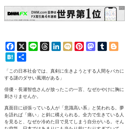
Facebook
X
Line
Threads
LinkedIn
Mixi
Pinterest
Mastod
Tumb
Bl
Hatena
共
有
「この日本社会では、真剣に生きようとする人間をバカに
する謎のダサい風潮がある」
俳優・長瀬智也さんが放ったこの一言、なぜかやけに胸に
刺さりませんか。
真面目に頑張っている人が「意識高い系」と笑われる。夢
を語れば「痛い」と斜に構えられる。全力で生きている人
を見ると、なぜか冷めた目で見てしまう自分がいる。そん
な空気、日本ではあまりにも当たり前になりすぎていて、