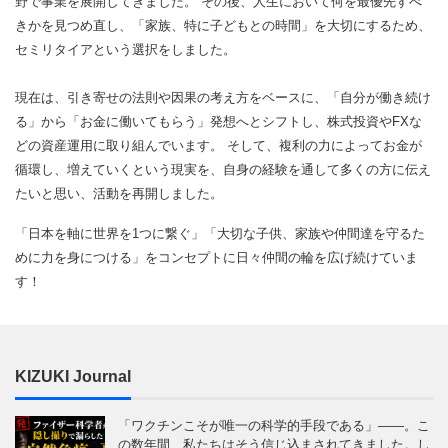
野で事業を展開してきました。 その後、人生において何を最優先すべ
きかを見つめ直し、「家族、特に子どもとの時間」を大切にするため、
セミリタイアという選択をしました。
現在は、引き寄せの法則や因果の考え方をベースに、「自分が働き続け
る」から「お金に働いてもらう」発想へとシフトし、株式投資やFXな
どの資産運用に取り組んでいます。 そして、複利の力によってお金が
循環し、増えていくという現実を、自身の経験を通して多くの方に伝え
たいと思い、活動を再開しました。
「日本を軸に世界を1つに繋ぐ」「大切な子供、家族や仲間達を守るた
めに力を身につける」をコンセプトに日々仲間の輪を広げ続けていま
す！
KIZUKI Journal
「ワクチンこそが唯一の科学的手段である」——。こ
の数年間、私たちはそう信じ込まされてきました。し