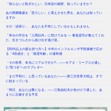
「知らないと恥ずかしい」日本語の秘密、知っていますか？
あの西郷隆盛を「恐ろしい」と震えさせた男を、あなたは知ってい
その「痛み」は、我慢するしかないのでしょうか も
ますか
し今夜、大きな地震が起きて、あなたが着の身着のま
ま避難所に駆け込んだとし
⇒ 続きを読む
その「頑張り」、あなたを不幸にしているかもしれません
「幸せの半分を『人間以外』に預けてみる ― 養老孟司が教えてくれ
た、生きづらさから抜け出す逃げ道」
【60代以上の親を持つ方へ】今年のインフルエンザ予防接種で広が
る「4倍成分」と「推奨年齢」の違和感
「その世界、本当にリアルですか?」——キアヌ・リーブスが遺し
た“気づき”へのラブレター
「まだ平和だ」と思っているあなたへ——第三次世界大戦は、すで
に始まっている
「明日、あなたは豚になる」——三島由紀夫が命がけで遺した、あ
まりに正確すぎる予言