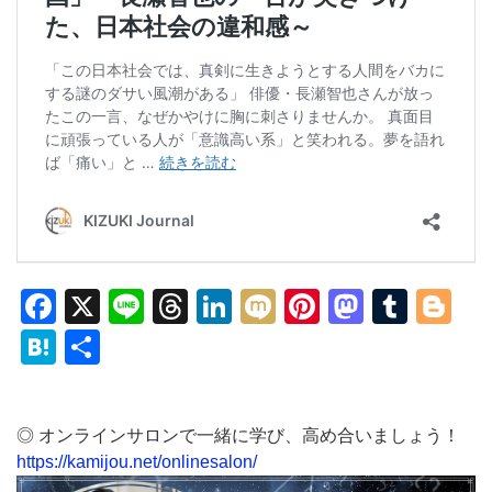
Facebook
X
Line
Threads
LinkedIn
Mixi
Pinterest
Mastod
Tumb
Bl
Hatena
共
有
◎ オンラインサロンで一緒に学び、高め合いましょう！
https://kamijou.net/onlinesalon/