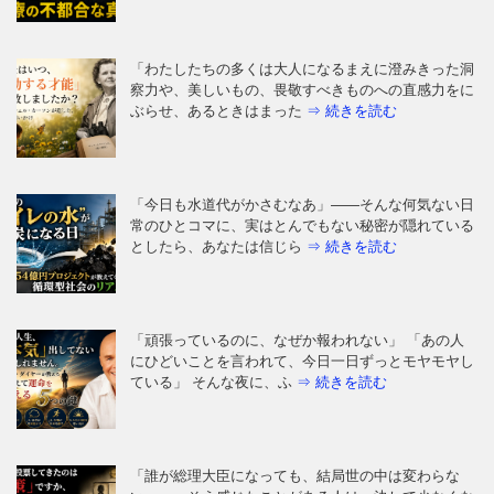
「わたしたちの多くは大人になるまえに澄みきった洞
察力や、美しいもの、畏敬すべきものへの直感力をに
ぶらせ、あるときはまった
⇒ 続きを読む
「今日も水道代がかさむなあ」——そんな何気ない日
常のひとコマに、実はとんでもない秘密が隠れている
としたら、あなたは信じら
⇒ 続きを読む
「頑張っているのに、なぜか報われない」 「あの人
にひどいことを言われて、今日一日ずっとモヤモヤし
ている」 そんな夜に、ふ
⇒ 続きを読む
「誰が総理大臣になっても、結局世の中は変わらな