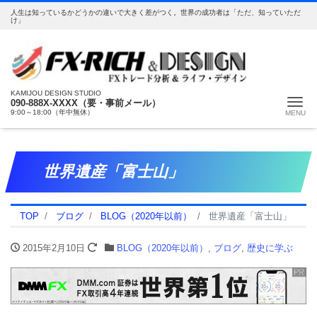
人生は知っているかどうかの違いで大きく差がつく。世界の成功者は「ただ、知っていただ
け」
KAMIJOU DESIGN STUDIO
Me
090-888X-XXXX（要・事前メール）
9:00～18:00（年中無休）
世界遺産「富士山」
TOP
ブログ
BLOG（2020年以前）
世界遺産「富士山」
2015年2月10日
BLOG（2020年以前）
,
ブログ
,
歴史に学ぶ