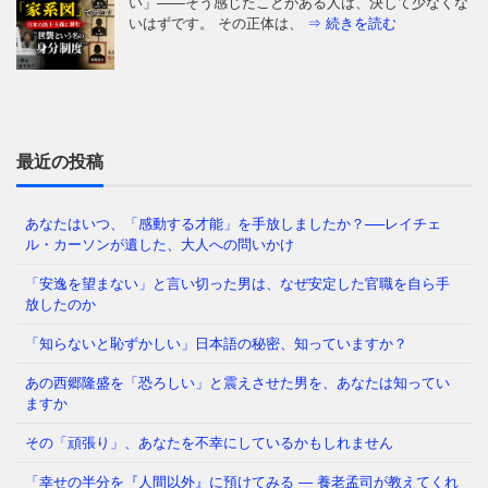
い」——そう感じたことがある人は、決して少なくな
いはずです。 その正体は、
⇒ 続きを読む
映画『ダーク・ウォーターズ』を見たことがあります
か。巨大化学メーカーが水源を汚染し、住民に深刻な
健康被害をもたらした物語
⇒ 続きを読む
最近の投稿
あなたはいつ、「感動する才能」を手放しましたか？──レイチェ
ル・カーソンが遺した、大人への問いかけ
1969年、サンフランシスコ海軍通信局。トップシーク
レットの権限を持つ若き通信兵ダン・ウィリスは、ア
「安逸を望まない」と言い切った男は、なぜ安定した官職を自ら手
ラスカ沖から届いた一
⇒ 続きを読む
放したのか
「知らないと恥ずかしい」日本語の秘密、知っていますか？
あの西郷隆盛を「恐ろしい」と震えさせた男を、あなたは知ってい
「そんなの常識でしょ」 私たちは毎日、当たり前の
ますか
ようにこの言葉を口にします。でも、あなたが今、疑
いもなく信じているその「
⇒ 続きを読む
その「頑張り」、あなたを不幸にしているかもしれません
「幸せの半分を『人間以外』に預けてみる ― 養老孟司が教えてくれ