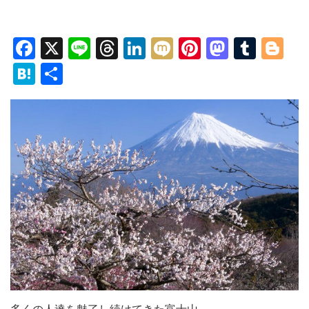
Facebook
X
Line
Threads
LinkedIn
Mixi
Pinterest
Mastod
Tumb
Bl
Hatena
共
有