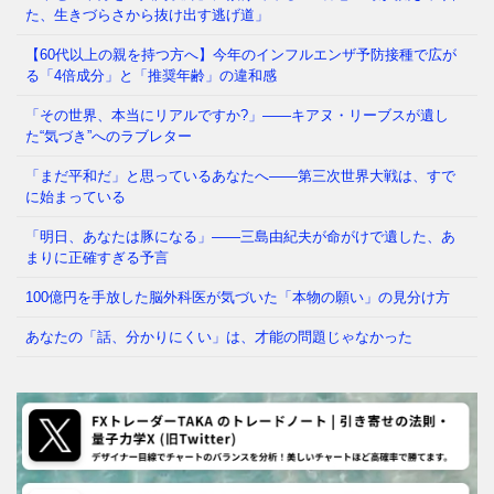
た、生きづらさから抜け出す逃げ道」
なぜ「良い人」ほど、この記事に動揺するのか 「も
し本当に正義が存在するなら、刑務所は貧しい人々で
【60代以上の親を持つ方へ】今年のインフルエンザ予防接種で広が
はなく、政治家でいっぱい
⇒ 続きを読む
る「4倍成分」と「推奨年齢」の違和感
「その世界、本当にリアルですか?」——キアヌ・リーブスが遺し
た“気づき”へのラブレター
「まだ平和だ」と思っているあなたへ——第三次世界大戦は、すで
に始まっている
「明日、あなたは豚になる」——三島由紀夫が命がけで遺した、あ
まりに正確すぎる予言
100億円を手放した脳外科医が気づいた「本物の願い」の見分け方
あなたの「話、分かりにくい」は、才能の問題じゃなかった