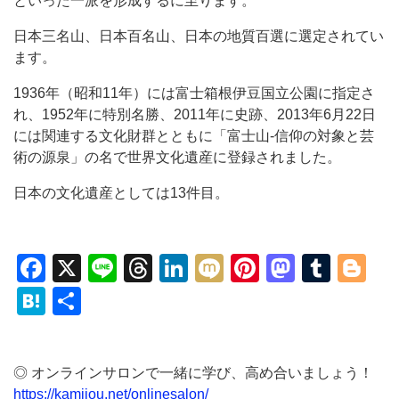
といった一派を形成するに至ります。
日本三名山、日本百名山、日本の地質百選に選定されてい
ます。
1936年（昭和11年）には富士箱根伊豆国立公園に指定さ
れ、1952年に特別名勝、2011年に史跡、2013年6月22日
には関連する文化財群とともに「富士山-信仰の対象と芸
術の源泉」の名で世界文化遺産に登録されました。
日本の文化遺産としては13件目。
Facebook
X
Line
Threads
LinkedIn
Mixi
Pinterest
Mastod
Tumb
Bl
Hatena
共
有
◎ オンラインサロンで一緒に学び、高め合いましょう！
https://kamijou.net/onlinesalon/