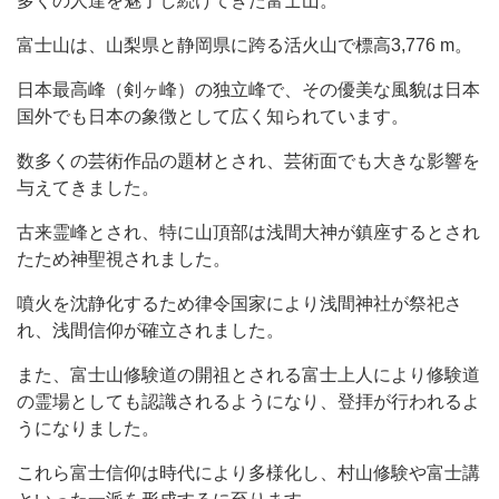
多くの人達を魅了し続けてきた富士山。
富士山は、山梨県と静岡県に跨る活火山で標高3,776 m。
日本最高峰（剣ヶ峰）の独立峰で、その優美な風貌は日本
国外でも日本の象徴として広く知られています。
数多くの芸術作品の題材とされ、芸術面でも大きな影響を
与えてきました。
古来霊峰とされ、特に山頂部は浅間大神が鎮座するとされ
たため神聖視されました。
噴火を沈静化するため律令国家により浅間神社が祭祀さ
れ、浅間信仰が確立されました。
また、富士山修験道の開祖とされる富士上人により修験道
の霊場としても認識されるようになり、登拝が行われるよ
うになりました。
これら富士信仰は時代により多様化し、村山修験や富士講