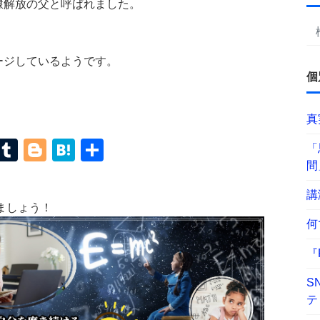
隷解放の父と呼ばれました。
ージしているようです。
個
真
terest
Mastodon
Tumblr
Blogger
Hatena
共
「
間
有
講
ましょう！
何
『
S
テ