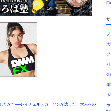
F
サ
プ
大
ブ
引
金
集
ホ
したか？──レイチェル・カーソンが遺した、大人への
ホ
wo