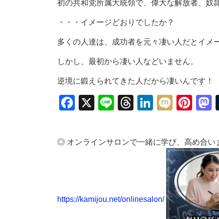
初の共和党所属大統領で、偉大な解放者、奴
・・・イメージどおりでしたか？
多くの人達は、成功者を元々凄い人だとイメ
しかし、最初から凄い人などいません。
逆境に鍛えられてきた人だから凄いんです！
Facebook
X
Line
Threads
LinkedIn
Mixi
Pin
◎ オンラインサロンで一緒に学び、高め合い
https://kamijou.net/onlinesalon/