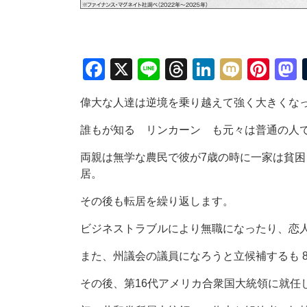
Facebook
X
Line
Threads
LinkedIn
Mixi
Pin
偉大な人達は逆境を乗り越えて強く大きくな
誰もが知る リンカーン も元々は普通の人
両親は無学な農民で彼が7歳の時に一家は貧
居。
その後も転居を繰り返します。
ビジネストラブルにより無職になったり、恋
また、州議会の議員になろうと立候補するも 
その後、第16代アメリカ合衆国大統領に就任