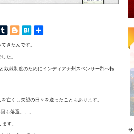
terest
Mastodon
Tumblr
Blogger
Hatena
共
有
ってきたんです。
でした。
困と奴隷制度のためにインディアナ州スペンサー郡へ転
人を亡くし失望の日々を送ったこともあります。
8回も落選。。。
します。
サ