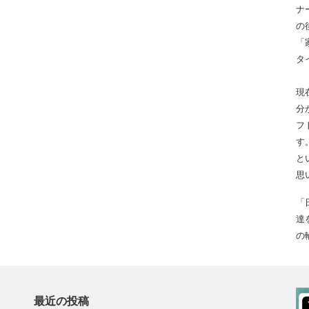
ナ
の
「
タ
現
分
フ
す
と
思
「
達
の
最近の投稿