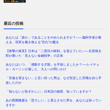
なぜ日本人は「牙」を抜かれたのか——GHQが仕掛け
た50年解けない心理の檻 経済は豊かなはずなのに、
どこか自信が持てない
⇒ 続きを読む
最近の投稿
あなたは「誰か」であることをやめられますか？——脳科学者が教
える、現実を書き換える”空白”の魔法
あなたの職場、実は「腐りかけ」かもしれません 冷
蔵庫の中で、腐った野菜が隣の新鮮な野菜まで傷ませ
【衝撃の真実】日本は「二度目の敗戦」を迎えていた――石原慎太
てしまう——そんな経験、
⇒ 続きを読む
郎が暴いた「見えない金融戦争」の正体
あなたはいつ、「感動する才能」を手放しましたか？──レイチェ
ル・カーソンが遺した、大人への問いかけ
「メンタルが強い人」と「弱い人」を分けているの
「安逸を望まない」と言い切った男は、なぜ安定した官職を自ら手
は、いったい何だと思いますか？ 生まれ持った性格
放したのか
でしょうか。それとも、経験
⇒ 続きを読む
「知らないと恥ずかしい」日本語の秘密、知っていますか？
あの西郷隆盛を「恐ろしい」と震えさせた男を、あなたは知ってい
かつて日本では、夜道を女性が一人で歩き、小学生が
ますか
塾帰りに一人で電車に乗る光景が、世界から羨まれる