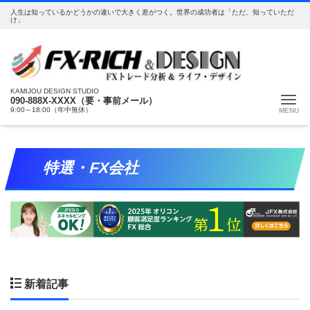
人生は知っているかどうかの違いで大きく差がつく。世界の成功者は「ただ、知っていただ
け」
KAMIJOU DESIGN STUDIO
Me
090-888X-XXXX（要・事前メール）
9:00～18:00（年中無休）
特選・FX会社
新着記事