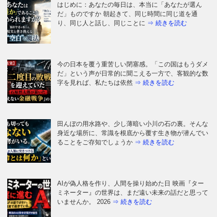
今の日本を覆う重苦しい閉塞感。「この国はもうダメ
だ」という声が日常的に聞こえる一方で、客観的な数
字を見れば、私たちは依然
⇒ 続きを読む
田んぼの用水路や、少し薄暗い小川の石の裏。そんな
身近な場所に、常識を根底から覆す生き物が潜んでい
ることをご存知でしょうか
⇒ 続きを読む
AIが偽人格を作り、人間を操り始めた日 映画『ター
ミネーター』の世界は、まだ遠い未来の話だと思って
いませんか。 2026
⇒ 続きを読む
今日のニュースが暴く「4つの衝撃真実」を読み解く
スマートフォンを開くたび流れてくるニュース。その
多くは断片的で、すぐに
⇒ 続きを読む