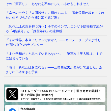
「当たり前」でした。鍵を
⇒ 続きを読む
その「頑張り」、あなたを不幸にしているかもしれません
「幸せの半分を『人間以外』に預けてみる ― 養老孟司が教えてくれ
た、生きづらさから抜け出す逃げ道」
【60代以上の親を持つ方へ】今年のインフルエンザ予防接種で広が
る「4倍成分」と「推奨年齢」の違和感
「その世界、本当にリアルですか?」——キアヌ・リーブスが遺し
た“気づき”へのラブレター
「まだ平和だ」と思っているあなたへ——第三次世界大戦は、すで
に始まっている
「明日、あなたは豚になる」——三島由紀夫が命がけで遺した、あ
まりに正確すぎる予言