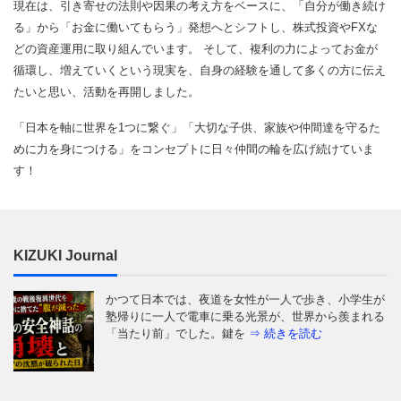
現在は、引き寄せの法則や因果の考え方をベースに、「自分が働き続け
る」から「お金に働いてもらう」発想へとシフトし、株式投資やFXな
どの資産運用に取り組んでいます。 そして、複利の力によってお金が
循環し、増えていくという現実を、自身の経験を通して多くの方に伝え
たいと思い、活動を再開しました。
「日本を軸に世界を1つに繋ぐ」「大切な子供、家族や仲間達を守るた
めに力を身につける」をコンセプトに日々仲間の輪を広げ続けていま
す！
KIZUKI Journal
はじめに：あなたの毎日は、本当に「あなたが選ん
だ」ものですか 朝起きて、同じ時間に同じ道を通
り、同じ人と話し、同じことに
⇒ 続きを読む