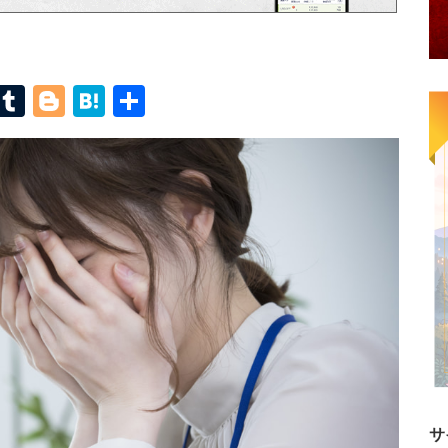
terest
Mastodon
Tumblr
Blogger
Hatena
共
有
サ