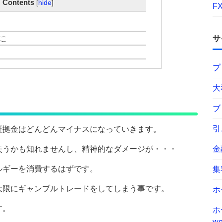
ontents
[
hide
]
F
に
サ
プ
大
ブ
引
証拠金はどんどんマイナスになっていきます。
失うかも知れませんし、精神的なダメージが・・・
金
ルギーを消費するはずです。
集
大限にギャンブルトレードをしてしまう事です。
ホ
す。
ホ
wo