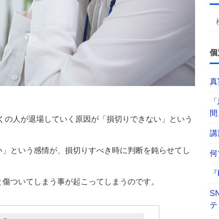
個
真
「
間
くの人が退場していく原因が「損切りできない」という
講
い」という感情が、損切りすべき時に判断を鈍らせてし
何
『
と傷ついてしまう事が起こってしまうのです。
S
テ