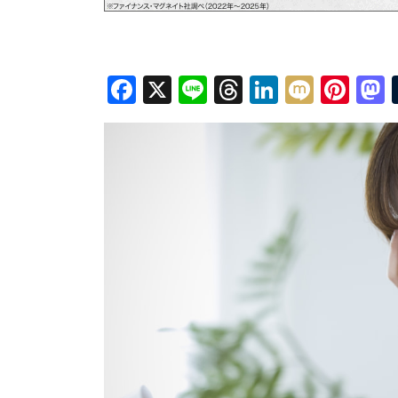
Facebook
X
Line
Threads
LinkedIn
Mixi
Pin