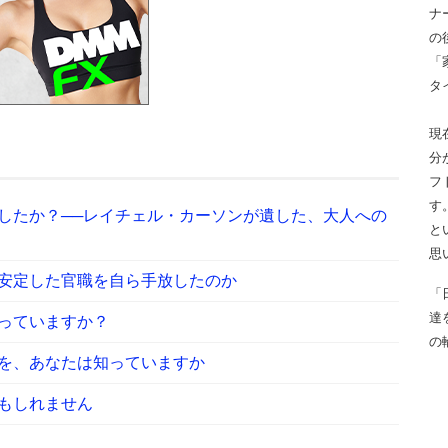
ナ
の
「
タ
現
分
フ
す
したか？──レイチェル・カーソンが遺した、大人への
と
思
安定した官職を自ら手放したのか
「
達
っていますか？
の
を、あなたは知っていますか
もしれません