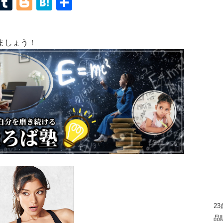
terest
Mastodon
Tumblr
Blogger
Hatena
共
有
ましょう！
2
品