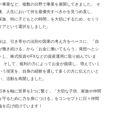
ー事業など、複数の分野で事業を展開してきました。 そ
後、人生において何を最優先すべきかを見つめ直し、
家族、特に子どもとの時間」を大切にするため、セミリ
イアという選択をしました。
在は、引き寄せの法則や因果の考え方をベースに、「自
が働き続ける」から「お金に働いてもらう」発想へとシ
トし、株式投資やFXなどの資産運用に取り組んでいま
。 そして、複利の力によってお金が循環し、増えていく
いう現実を、自身の経験を通して多くの方に伝えたいと
い、活動を再開しました。
日本を軸に世界を1つに繋ぐ」「大切な子供、家族や仲間
を守るために力を身につける」をコンセプトに日々仲間
輪を広げ続けています！