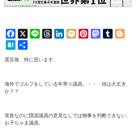
Facebook
X
Line
Threads
LinkedIn
Mixi
Pinterest
Mastod
Tumb
Bl
Hatena
共
有
震災後、特に思います。
海外でゴルフをしている年寄り議員。・・・頭は大丈夫
か？？
党首なのに隠居議員の意見なしでは物事を判断できない、
お子ちゃま議員。