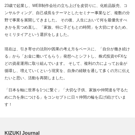
23歳で起業し、WEB制作会社の立ち上げを皮切りに、化粧品販売、コ
ンサルティング、自己成長をテーマとしたセミナー事業など、複数の分
野で事業を展開してきました。 その後、人生において何を最優先すべ
きかを見つめ直し、「家族、特に子どもとの時間」を大切にするため、
セミリタイアという選択をしました。
現在は、引き寄せの法則や因果の考え方をベースに、「自分が働き続け
る」から「お金に働いてもらう」発想へとシフトし、株式投資やFXな
どの資産運用に取り組んでいます。 そして、複利の力によってお金が
循環し、増えていくという現実を、自身の経験を通して多くの方に伝え
たいと思い、活動を再開しました。
「日本を軸に世界を1つに繋ぐ」「大切な子供、家族や仲間達を守るた
めに力を身につける」をコンセプトに日々仲間の輪を広げ続けていま
す！
KIZUKI Journal