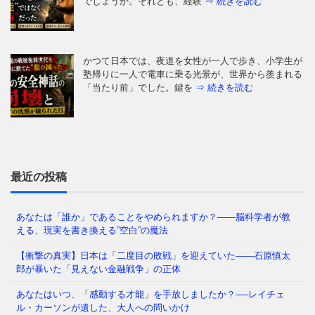
でしょうか。それとも、経験
⇒ 続きを読む
かつて日本では、夜道を女性が一人で歩き、小学生が
塾帰りに一人で電車に乗る光景が、世界から羨まれる
「当たり前」でした。鍵を
⇒ 続きを読む
はじめに：あなたの毎日は、本当に「あなたが選ん
だ」ものですか 朝起きて、同じ時間に同じ道を通
り、同じ人と話し、同じことに
⇒ 続きを読む
最近の投稿
あなたは「誰か」であることをやめられますか？——脳科学者が教
える、現実を書き換える”空白”の魔法
今の日本を覆う重苦しい閉塞感。「この国はもうダメ
だ」という声が日常的に聞こえる一方で、客観的な数
【衝撃の真実】日本は「二度目の敗戦」を迎えていた――石原慎太
字を見れば、私たちは依然
⇒ 続きを読む
郎が暴いた「見えない金融戦争」の正体
あなたはいつ、「感動する才能」を手放しましたか？──レイチェ
ル・カーソンが遺した、大人への問いかけ