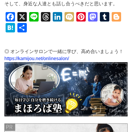
そして、身近な人達とも話し合うべきだと思います。
Facebook
X
Line
Threads
LinkedIn
Mixi
Pinterest
Mastod
Tumb
Bl
Hatena
共
有
◎ オンラインサロンで一緒に学び、高め合いましょう！
https://kamijou.net/onlinesalon/