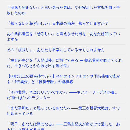
福岡県議会で今、ある問題が静かに、しかし確実に広
「安逸を望まない」と言い切った男は、なぜ安定した官職を自ら手
がっています。 議員たちの「海外視察」——その名
放したのか
目のもと、3年間で3億6
⇒ 続きを読む
「知らないと恥ずかしい」日本語の秘密、知っていますか？
あの西郷隆盛を「恐ろしい」と震えさせた男を、あなたは知ってい
その「痛み」は、我慢するしかないのでしょうか も
ますか
し今夜、大きな地震が起きて、あなたが着の身着のま
ま避難所に駆け込んだとし
⇒ 続きを読む
その「頑張り」、あなたを不幸にしているかもしれません
「幸せの半分を『人間以外』に預けてみる ― 養老孟司が教えてくれ
た、生きづらさから抜け出す逃げ道」
【60代以上の親を持つ方へ】今年のインフルエンザ予防接種で広が
る「4倍成分」と「推奨年齢」の違和感
「その世界、本当にリアルですか?」——キアヌ・リーブスが遺し
た“気づき”へのラブレター
「まだ平和だ」と思っているあなたへ——第三次世界大戦は、すで
に始まっている
「明日、あなたは豚になる」——三島由紀夫が命がけで遺した、あ
まりに正確すぎる予言