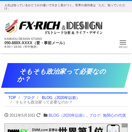
人生は知っているかどうかの違いで大きく差がつく。世界の成功者は「ただ、知っていただ
け」
KAMIJOU DESIGN STUDIO
Me
090-888X-XXXX（要・事前メール）
9:00～18:00（年中無休）
そもそも政治家って必要なの
か？
TOP
ブログ
BLOG（2020年以前）
そもそも政治家って必要なのか？
2011年5月10日
BLOG（2020年以前）
,
ブログ
,
無関心の代償