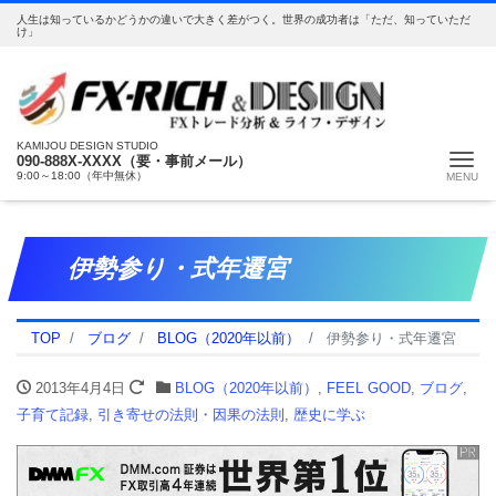
人生は知っているかどうかの違いで大きく差がつく。世界の成功者は「ただ、知っていただ
け」
KAMIJOU DESIGN STUDIO
Me
090-888X-XXXX（要・事前メール）
9:00～18:00（年中無休）
伊勢参り・式年遷宮
TOP
ブログ
BLOG（2020年以前）
伊勢参り・式年遷宮
2013年4月4日
BLOG（2020年以前）
,
FEEL GOOD
,
ブログ
,
子育て記録
,
引き寄せの法則・因果の法則
,
歴史に学ぶ