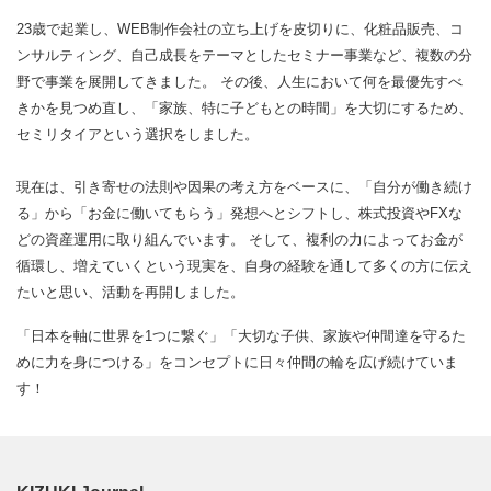
23歳で起業し、WEB制作会社の立ち上げを皮切りに、化粧品販売、コ
ンサルティング、自己成長をテーマとしたセミナー事業など、複数の分
野で事業を展開してきました。 その後、人生において何を最優先すべ
きかを見つめ直し、「家族、特に子どもとの時間」を大切にするため、
セミリタイアという選択をしました。
現在は、引き寄せの法則や因果の考え方をベースに、「自分が働き続け
る」から「お金に働いてもらう」発想へとシフトし、株式投資やFXな
どの資産運用に取り組んでいます。 そして、複利の力によってお金が
循環し、増えていくという現実を、自身の経験を通して多くの方に伝え
たいと思い、活動を再開しました。
「日本を軸に世界を1つに繋ぐ」「大切な子供、家族や仲間達を守るた
めに力を身につける」をコンセプトに日々仲間の輪を広げ続けていま
す！