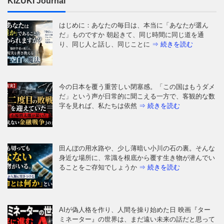
KIZUKI Journal
はじめに：あなたの毎日は、本当に「あなたが選ん
だ」ものですか 朝起きて、同じ時間に同じ道を通
り、同じ人と話し、同じことに
⇒ 続きを読む
今の日本を覆う重苦しい閉塞感。「この国はもうダメ
だ」という声が日常的に聞こえる一方で、客観的な数
字を見れば、私たちは依然
⇒ 続きを読む
田んぼの用水路や、少し薄暗い小川の石の裏。そんな
身近な場所に、常識を根底から覆す生き物が潜んでい
ることをご存知でしょうか
⇒ 続きを読む
AIが偽人格を作り、人間を操り始めた日 映画『ター
ミネーター』の世界は、まだ遠い未来の話だと思って