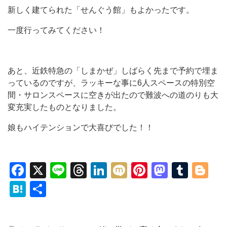
新しく建てられた「せんぐう館」もよかったです。
一度行ってみてください！
あと、近鉄特急の「しまかぜ」しばらく先まで予約で埋ま
っているのですが、ラッキーな事に6人スペースの特別空
間・サロンスペースに空きが出たので難波への道のりも大
変充実したものとなりました。
娘もハイテンションで大喜びでした！！
Facebook
X
Line
Threads
LinkedIn
Mixi
Pinterest
Mastod
Tumb
Bl
Hatena
共
有