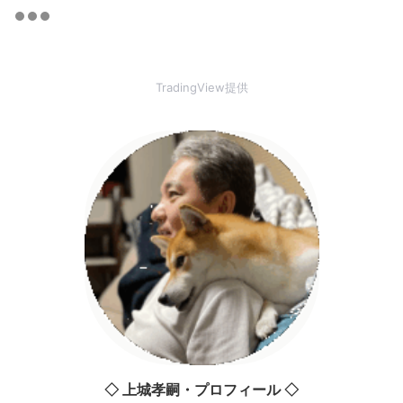
TradingView提供
◇ 上城孝嗣・プロフィール ◇