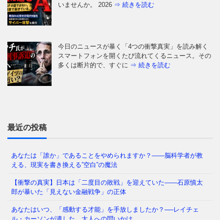
いませんか。 2026
⇒ 続きを読む
今日のニュースが暴く「4つの衝撃真実」を読み解く
スマートフォンを開くたび流れてくるニュース。その
多くは断片的で、すぐに
⇒ 続きを読む
なぜ日本人は「牙」を抜かれたのか——GHQが仕掛け
た50年解けない心理の檻 経済は豊かなはずなのに、
どこか自信が持てない
⇒ 続きを読む
最近の投稿
あなたは「誰か」であることをやめられますか？——脳科学者が教
える、現実を書き換える”空白”の魔法
あなたの職場、実は「腐りかけ」かもしれません 冷
蔵庫の中で、腐った野菜が隣の新鮮な野菜まで傷ませ
【衝撃の真実】日本は「二度目の敗戦」を迎えていた――石原慎太
てしまう——そんな経験、
⇒ 続きを読む
郎が暴いた「見えない金融戦争」の正体
あなたはいつ、「感動する才能」を手放しましたか？──レイチェ
ル・カーソンが遺した、大人への問いかけ