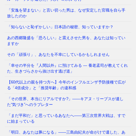
「メンタルが強い人」と「弱い人」を分けているの
「安逸を望まない」と言い切った男は、なぜ安定した官職を自ら手
は、いったい何だと思いますか？ 生まれ持った性格
放したのか
でしょうか。それとも、経験
⇒ 続きを読む
「知らないと恥ずかしい」日本語の秘密、知っていますか？
あの西郷隆盛を「恐ろしい」と震えさせた男を、あなたは知ってい
かつて日本では、夜道を女性が一人で歩き、小学生が
ますか
塾帰りに一人で電車に乗る光景が、世界から羨まれる
「当たり前」でした。鍵を
⇒ 続きを読む
その「頑張り」、あなたを不幸にしているかもしれません
「幸せの半分を『人間以外』に預けてみる ― 養老孟司が教えてくれ
た、生きづらさから抜け出す逃げ道」
【60代以上の親を持つ方へ】今年のインフルエンザ予防接種で広が
る「4倍成分」と「推奨年齢」の違和感
「その世界、本当にリアルですか?」——キアヌ・リーブスが遺し
た“気づき”へのラブレター
「まだ平和だ」と思っているあなたへ——第三次世界大戦は、すで
に始まっている
「明日、あなたは豚になる」——三島由紀夫が命がけで遺した、あ