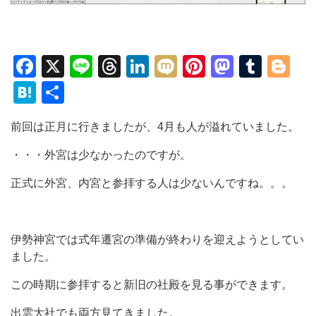
Facebook
X
Line
Threads
LinkedIn
Mixi
Pinterest
Mastod
Tumb
Bl
Hatena
共
有
前回は正月に行きましたが、4月も人が溢れていました。
・・・外宮は少なかったのですが。
正式に外宮、内宮と参拝する人は少ないんですね。。。
伊勢神宮では式年遷宮の準備が終わりを迎えようとしてい
ました。
この時期に参拝すると新旧の社殿を見る事ができます。
出雲大社でも両方見てきました。