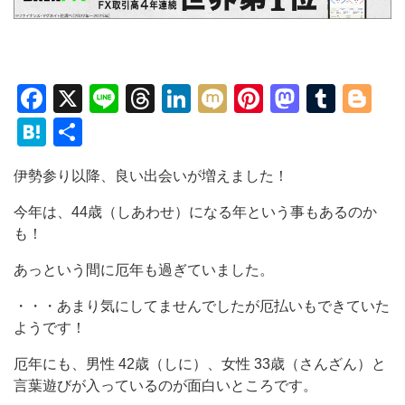
Facebook
X
Line
Threads
LinkedIn
Mixi
Pinterest
Mastod
Tumb
Bl
Hatena
共
有
伊勢参り以降、良い出会いが増えました！
今年は、44歳（しあわせ）になる年という事もあるのか
も！
あっという間に厄年も過ぎていました。
・・・あまり気にしてませんでしたが厄払いもできていた
ようです！
厄年にも、男性 42歳（しに）、女性 33歳（さんざん）と
言葉遊びが入っているのが面白いところです。