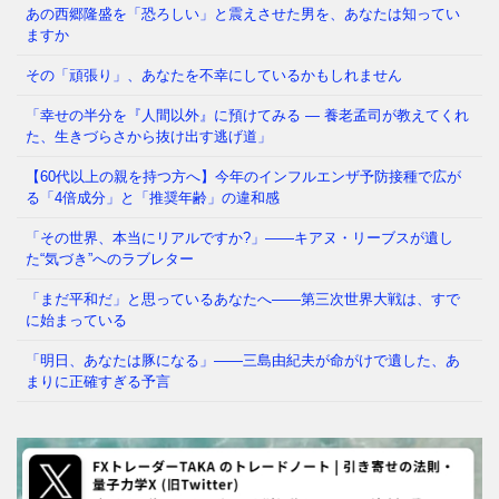
あの西郷隆盛を「恐ろしい」と震えさせた男を、あなたは知ってい
その「痛み」は、我慢するしかないのでしょうか も
ますか
し今夜、大きな地震が起きて、あなたが着の身着のま
ま避難所に駆け込んだとし
⇒ 続きを読む
その「頑張り」、あなたを不幸にしているかもしれません
「幸せの半分を『人間以外』に預けてみる ― 養老孟司が教えてくれ
た、生きづらさから抜け出す逃げ道」
【60代以上の親を持つ方へ】今年のインフルエンザ予防接種で広が
る「4倍成分」と「推奨年齢」の違和感
「その世界、本当にリアルですか?」——キアヌ・リーブスが遺し
た“気づき”へのラブレター
「まだ平和だ」と思っているあなたへ——第三次世界大戦は、すで
に始まっている
「明日、あなたは豚になる」——三島由紀夫が命がけで遺した、あ
まりに正確すぎる予言