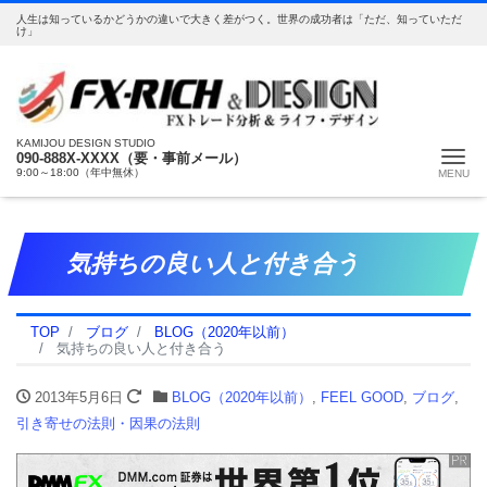
人生は知っているかどうかの違いで大きく差がつく。世界の成功者は「ただ、知っていただ
け」
KAMIJOU DESIGN STUDIO
Me
090-888X-XXXX（要・事前メール）
9:00～18:00（年中無休）
気持ちの良い人と付き合う
TOP
ブログ
BLOG（2020年以前）
気持ちの良い人と付き合う
2013年5月6日
BLOG（2020年以前）
,
FEEL GOOD
,
ブログ
,
引き寄せの法則・因果の法則