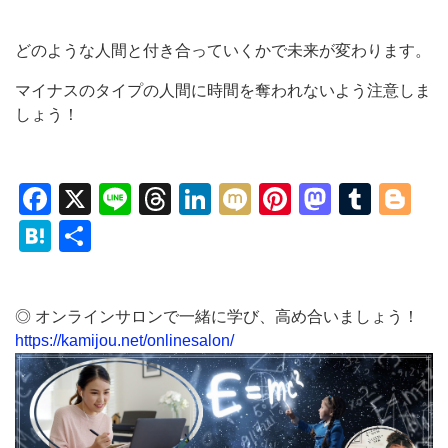
どのような人間と付き合っていくかで未来が変わります。
マイナスのタイプの人間に時間を奪われないよう注意しま
しょう！
Facebook
X
Line
Threads
LinkedIn
Mixi
Pinterest
Mastod
Tumb
Bl
Hatena
共
有
◎ オンラインサロンで一緒に学び、高め合いましょう！
https://kamijou.net/onlinesalon/