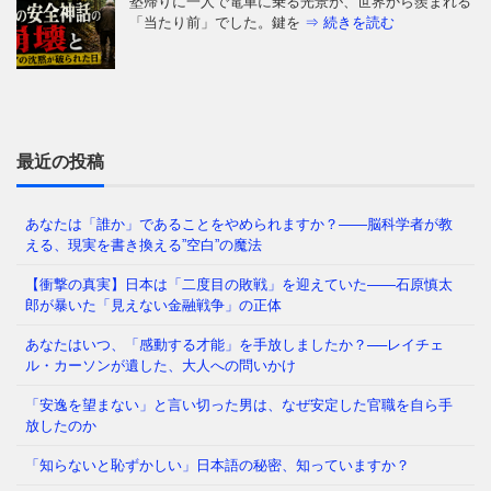
塾帰りに一人で電車に乗る光景が、世界から羨まれる
「当たり前」でした。鍵を
⇒ 続きを読む
はじめに：あなたの毎日は、本当に「あなたが選ん
だ」ものですか 朝起きて、同じ時間に同じ道を通
り、同じ人と話し、同じことに
⇒ 続きを読む
最近の投稿
あなたは「誰か」であることをやめられますか？——脳科学者が教
える、現実を書き換える”空白”の魔法
今の日本を覆う重苦しい閉塞感。「この国はもうダメ
だ」という声が日常的に聞こえる一方で、客観的な数
【衝撃の真実】日本は「二度目の敗戦」を迎えていた――石原慎太
字を見れば、私たちは依然
⇒ 続きを読む
郎が暴いた「見えない金融戦争」の正体
あなたはいつ、「感動する才能」を手放しましたか？──レイチェ
ル・カーソンが遺した、大人への問いかけ
福岡県議会で今、ある問題が静かに、しかし確実に広
「安逸を望まない」と言い切った男は、なぜ安定した官職を自ら手
がっています。 議員たちの「海外視察」——その名
放したのか
目のもと、3年間で3億6
⇒ 続きを読む
「知らないと恥ずかしい」日本語の秘密、知っていますか？